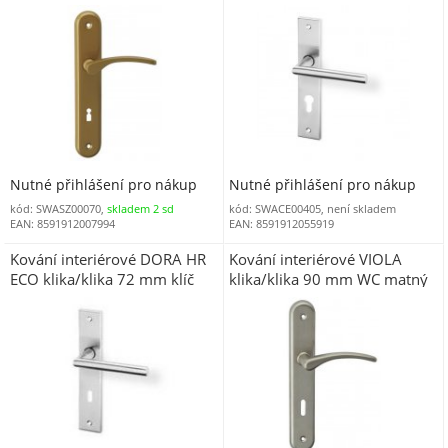
AL
nerez
Nutné přihlášení pro nákup
Nutné přihlášení pro nákup
kód: SWASZ00070,
skladem 2 sd
kód: SWACE00405, není skladem
EAN: 8591912007994
EAN: 8591912055919
Kování interiérové DORA HR
Kování interiérové VIOLA
ECO klika/klika 72 mm klíč
klika/klika 90 mm WC matný
nerez
nikl