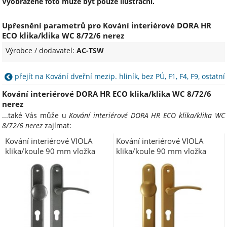
Vyobrazené foto může být pouze ilustrační.
Upřesnění parametrů pro Kování interiérové DORA HR
ECO klika/klika WC 8/72/6 nerez
Výrobce / dodavatel:
AC-TSW
přejít na Kování dveřní mezip. hliník, bez PÚ, F1, F4, F9, ostatní
Kování interiérové DORA HR ECO klika/klika WC 8/72/6
nerez
...také Vás může u
Kování interiérové DORA HR ECO klika/klika WC
8/72/6 nerez
zajímat:
Kování interiérové VIOLA
Kování interiérové VIOLA
klika/koule 90 mm vložka
klika/koule 90 mm vložka
LEVÁ patina AL
LEVÁ zlatá AL