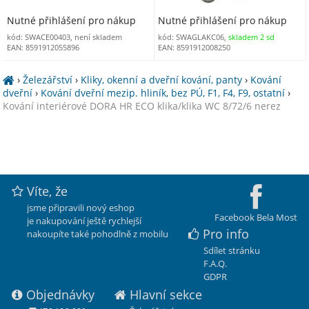
Nutné přihlášení pro nákup
Nutné přihlášení pro nákup
kód: SWACE00403, není skladem
kód: SWAGLAKC06,
skladem 2 sd
EAN: 8591912055896
EAN: 8591912008250
›
Železářství
›
Kliky, okenní a dveřní kování, panty
›
Kování
dveřní
›
Kování dveřní mezip. hliník, bez PÚ, F1, F4, F9, ostatní
›
Kování interiérové DORA HR ECO klika/klika WC 8/72/6 nerez
Víte, že
jsme připravili nový eshop
Facebook Bela Most
je nakupování ještě rychlejší
Pro info
nakoupíte také pohodlně z mobilu
Sdílet stránku
F.A.Q.
GDPR
Objednávky
Hlavní sekce