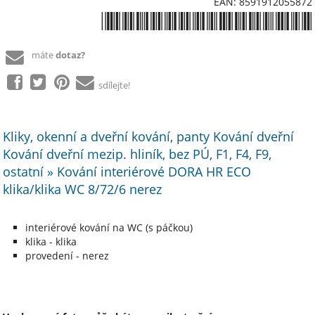
EAN: 8591912055872
*8591912055872*
máte
dotaz?
sdílejte!
Kliky, okenní a dveřní kování, panty Kování dveřní
Kování dveřní mezip. hliník, bez PÚ, F1, F4, F9,
ostatní » Kování interiérové DORA HR ECO
klika/klika WC 8/72/6 nerez
interiérové kování na WC (s páčkou)
klika - klika
provedení - nerez