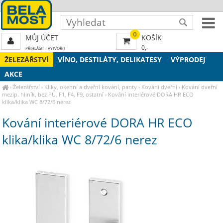
0
MŮJ ÚČET
KOŠÍK
0,-
PŘIHLÁSIT
|
VYTVOŘIT
ŽELEZÁŘSTVÍ
VÍNO, DESTILÁTY, DELIKATESY
VÝPRODEJ
AKCE
›
Železářství
›
Kliky, okenní a dveřní kování, panty
›
Kování dveřní
›
Kování dveřní
mezip. hliník, bez PÚ, F1, F4, F9, ostatní
›
Kování interiérové DORA HR ECO
klika/klika WC 8/72/6 nerez
Kování interiérové DORA HR ECO
klika/klika WC 8/72/6 nerez