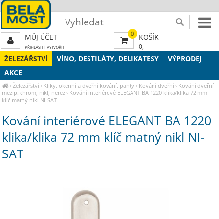
0
MŮJ ÚČET
KOŠÍK
0,-
PŘIHLÁSIT
|
VYTVOŘIT
ŽELEZÁŘSTVÍ
VÍNO, DESTILÁTY, DELIKATESY
VÝPRODEJ
AKCE
›
Železářství
›
Kliky, okenní a dveřní kování, panty
›
Kování dveřní
›
Kování dveřní
mezip. chrom, nikl, nerez
›
Kování interiérové ELEGANT BA 1220 klika/klika 72 mm
klíč matný nikl NI-SAT
Kování interiérové ELEGANT BA 1220
klika/klika 72 mm klíč matný nikl NI-
SAT