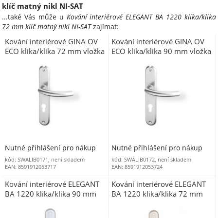
klíč matný nikl NI-SAT
...také Vás může u
Kování interiérové ELEGANT BA 1220 klika/klika
72 mm klíč matný nikl NI-SAT
zajímat:
Kování interiérové GINA OV
Kování interiérové GINA OV
ECO klika/klika 72 mm vložka
ECO klika/klika 90 mm vložka
nerez
nerez
Nutné přihlášení pro nákup
Nutné přihlášení pro nákup
kód: SWALIB0171, není skladem
kód: SWALIB0172, není skladem
EAN: 8591912053717
EAN: 8591912053724
Kování interiérové ELEGANT
Kování interiérové ELEGANT
BA 1220 klika/klika 90 mm
BA 1220 klika/klika 72 mm
klíč chrom matný CH-SAT
WC matný nikl NI-SAT