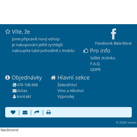
Víte, že
jsme připravili nový eshop
Facebook Bela Most
je nakupování ještě rychlejší
Pro info
nakoupíte také pohodlně z mobilu
Sdílet stránku
F.A.Q.
GDPR
Objednávky
Hlavní sekce
476 106 666
Železářství
dotaz
Víno a Alkohol
kontakt
Výprodej
|
|
|
© 2026 Insion
Navštívené: