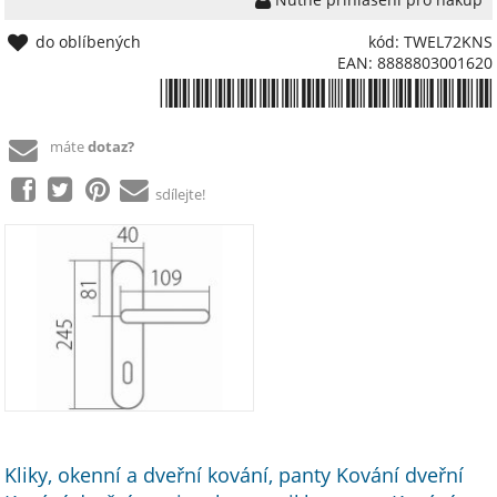
do oblíbených
kód: TWEL72KNS
EAN: 8888803001620
*8888803001620*
máte
dotaz?
sdílejte!
Kliky, okenní a dveřní kování, panty Kování dveřní