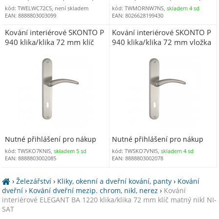
kód: TWELWC72CS, není skladem
kód: TWMORNW7NS,
skladem 4 sd
EAN: 8888803003099
EAN: 8026628199430
Kování interiérové SKONTO P
Kování interiérové SKONTO P
940 klika/klika 72 mm klíč
940 klika/klika 72 mm vložka
matný nikl
matný nikl
Nutné přihlášení pro nákup
Nutné přihlášení pro nákup
kód: TWSKO7KNIS,
skladem 5 sd
kód: TWSKO7VNIS,
skladem 4 sd
EAN: 8888803002085
EAN: 8888803002078
›
Železářství
›
Kliky, okenní a dveřní kování, panty
›
Kování
dveřní
›
Kování dveřní mezip. chrom, nikl, nerez
›
Kování
interiérové ELEGANT BA 1220 klika/klika 72 mm klíč matný nikl NI-
SAT