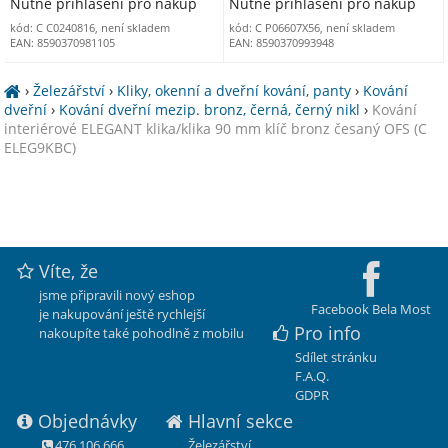
Nutné přihlášení pro nákup
Nutné přihlášení pro nákup
kód: C C0240816, není skladem
kód: C P06607X56, není skladem
EAN: 8590370981105
EAN: 8590370993948
›
Železářství
›
Kliky, okenní a dveřní kování, panty
›
Kování
dveřní
›
Kování dveřní mezip. bronz, černá, černý nikl
›
Kování
interiérové ELEGANT klika/klika 90 mm klíč bronz česaný OFS (C
ELEG9KBC)
Víte, že
jsme připravili nový eshop
Facebook Bela Most
je nakupování ještě rychlejší
Pro info
nakoupíte také pohodlně z mobilu
Sdílet stránku
F.A.Q.
GDPR
Objednávky
Hlavní sekce
476 106 666
Železářství