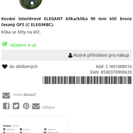
Kování interiérové ELEGANT klika/klika 90 mm klíč bronz
česaný OFS (C ELEG9KBC).
Klika se štíty na klíč.
skladem 4 sd
Nutné přihlášení pro nákup
do oblíbených
kód: C N01008X16
EAN: 8590370990633
*8590370990633*
máte
dotaz?
sdílejte!