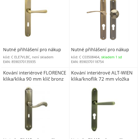
Nutné přihlášení pro nákup
Nutné přihlášení pro nákup
kód: C ELE7VLBC, není skladem
kód: C C03508464,
skladem 1 sd
EAN: 8590370135935
EAN: 8590370118754
Kování interiérové FLORENCE
Kování interiérové ALT-WIEN
klika/klika 90 mm klíč bronz
klika/knoflík 72 mm vložka
česaný OFS
pravá RE bronz česaný OFS