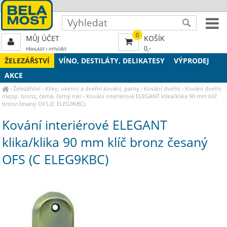
0
MŮJ ÚČET
KOŠÍK
0,-
PŘIHLÁSIT
|
VYTVOŘIT
ŽELEZÁŘSTVÍ
VÍNO, DESTILÁTY, DELIKATESY
VÝPRODEJ
AKCE
›
Železářství
›
Kliky, okenní a dveřní kování, panty
›
Kování dveřní
›
Kování dveřní
mezip. bronz, černá, černý nikl
›
Kování interiérové ELEGANT klika/klika 90 mm klíč
bronz česaný OFS (C ELEG9KBC)
Kování interiérové ELEGANT
klika/klika 90 mm klíč bronz česaný
OFS (C ELEG9KBC)