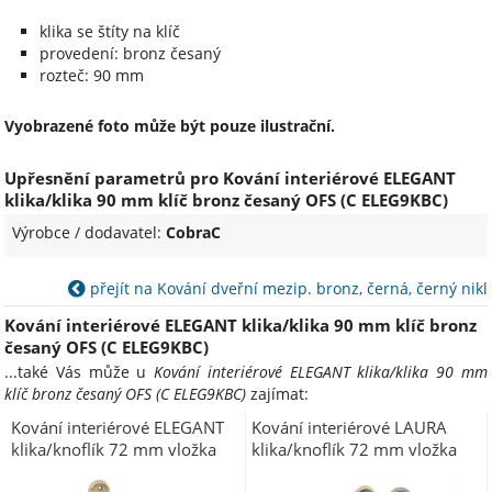
klika se štíty na klíč
provedení: bronz česaný
rozteč: 90 mm
Vyobrazené foto může být pouze ilustrační.
Upřesnění parametrů pro Kování interiérové ELEGANT
klika/klika 90 mm klíč bronz česaný OFS (C ELEG9KBC)
Výrobce / dodavatel:
CobraC
přejít na Kování dveřní mezip. bronz, černá, černý nikl
Kování interiérové ELEGANT klika/klika 90 mm klíč bronz
česaný OFS (C ELEG9KBC)
...také Vás může u
Kování interiérové ELEGANT klika/klika 90 mm
klíč bronz česaný OFS (C ELEG9KBC)
zajímat:
Kování interiérové ELEGANT
Kování interiérové LAURA
klika/knoflík 72 mm vložka
klika/knoflík 72 mm vložka
levá LI bronz česaný OFS
levá bronz-česaný OFS