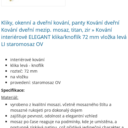
Kliky, okenní a dveřní kování, panty Kování dveřní
Kování dveřní mezip. mosaz, titan, zir » Kování
interiérové ELEGANT klika/knoflík 72 mm vložka levá
LI staromosaz OV
interiérové kování
klika levá - knoflík
rozteč: 72 mm
na vložku
provedení: staromosaz OV
Specifikace:
Materiál:
vyrobeno z kvalitní mosazi, včetně mosazného štítu a
mosazné rukojeti pro dokonalý dojem
zajišťuje pevnost, odolnost a elegantní vzhled
mosaz po čase reaguje na podmínky, kde je umístěna, a
postupně získává patinu, což přidává jedinečný charakter a