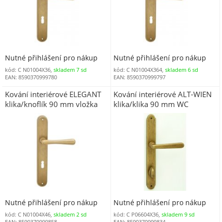
Nutné přihlášení pro nákup
Nutné přihlášení pro nákup
kód: C N01004X36,
skladem 7 sd
kód: C N01004X364,
skladem 6 sd
EAN: 8590370999780
EAN: 8590370999797
Kování interiérové ELEGANT
Kování interiérové ALT-WIEN
klika/knoflík 90 mm vložka
klika/klika 90 mm WC
levá LI staromosaz OV
staromosaz OV
Nutné přihlášení pro nákup
Nutné přihlášení pro nákup
kód: C N01004X46,
skladem 2 sd
kód: C P06604X36,
skladem 9 sd
EAN: 8590370999858
EAN: 8590370999834