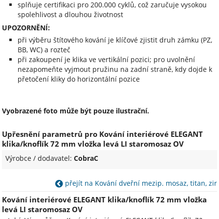
splňuje certifikaci pro 200.000 cyklů, což zaručuje vysokou
spolehlivost a dlouhou životnost
UPOZORNĚNÍ:
při výběru štítového kování je klíčové zjistit druh zámku (PZ,
BB, WC) a rozteč
při zakoupení je klika ve vertikální pozici; pro uvolnění
nezapomeňte vyjmout pružinu na zadní straně, kdy dojde k
přetočení kliky do horizontální pozice
Vyobrazené foto může být pouze ilustrační.
Upřesnění parametrů pro Kování interiérové ELEGANT
klika/knoflík 72 mm vložka levá LI staromosaz OV
Výrobce / dodavatel:
CobraC
přejít na Kování dveřní mezip. mosaz, titan, zir
Kování interiérové ELEGANT klika/knoflík 72 mm vložka
levá LI staromosaz OV