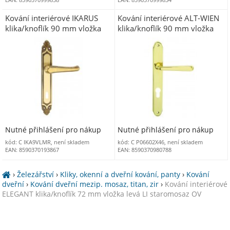
Kování interiérové IKARUS
Kování interiérové ALT-WIEN
klika/knoflík 90 mm vložka
klika/knoflík 90 mm vložka
pravá RE mosaz OLV
levá LI mosaz OLV
Nutné přihlášení pro nákup
Nutné přihlášení pro nákup
kód: C IKA9VLMR, není skladem
kód: C P06602X46, není skladem
EAN: 8590370193867
EAN: 8590370980788
›
Železářství
›
Kliky, okenní a dveřní kování, panty
›
Kování
dveřní
›
Kování dveřní mezip. mosaz, titan, zir
›
Kování interiérové
ELEGANT klika/knoflík 72 mm vložka levá LI staromosaz OV