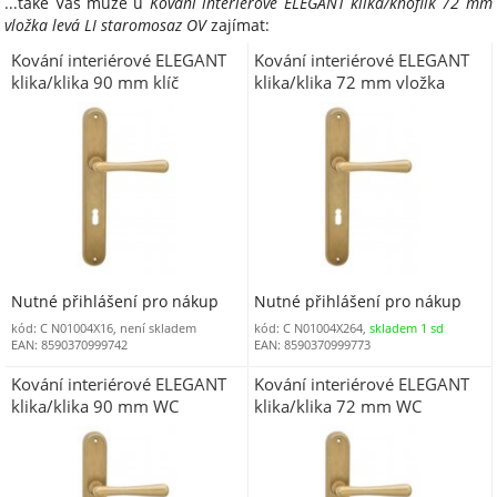
...také Vás může u
Kování interiérové ELEGANT klika/knoflík 72 mm
vložka levá LI staromosaz OV
zajímat:
Kování interiérové ELEGANT
Kování interiérové ELEGANT
klika/klika 90 mm klíč
klika/klika 72 mm vložka
staromosaz OV
staromosaz OV
Nutné přihlášení pro nákup
Nutné přihlášení pro nákup
kód: C N01004X16, není skladem
kód: C N01004X264,
skladem 1 sd
EAN: 8590370999742
EAN: 8590370999773
Kování interiérové ELEGANT
Kování interiérové ELEGANT
klika/klika 90 mm WC
klika/klika 72 mm WC
staromosaz OV
staromosaz OV