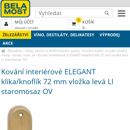
0
MŮJ ÚČET
KOŠÍK
0,-
PŘIHLÁSIT
|
VYTVOŘIT
ŽELEZÁŘSTVÍ
VÍNO, DESTILÁTY, DELIKATESY
VÝPRODEJ
AKCE
›
Železářství
›
Kliky, okenní a dveřní kování, panty
›
Kování dveřní
›
Kování dveřní
mezip. mosaz, titan, zir
›
Kování interiérové ELEGANT klika/knoflík 72 mm vložka levá
LI staromosaz OV
Kování interiérové ELEGANT
klika/knoflík 72 mm vložka levá LI
staromosaz OV