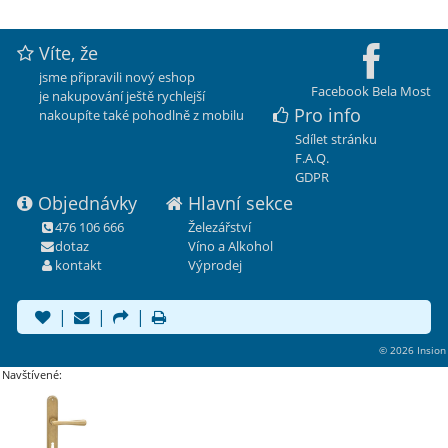
Víte, že
jsme připravili nový eshop
Facebook Bela Most
je nakupování ještě rychlejší
Pro info
nakoupíte také pohodlně z mobilu
Sdílet stránku
F.A.Q.
GDPR
Objednávky
Hlavní sekce
476 106 666
Železářství
dotaz
Víno a Alkohol
kontakt
Výprodej
|
|
|
© 2026 Insion
Navštívené: