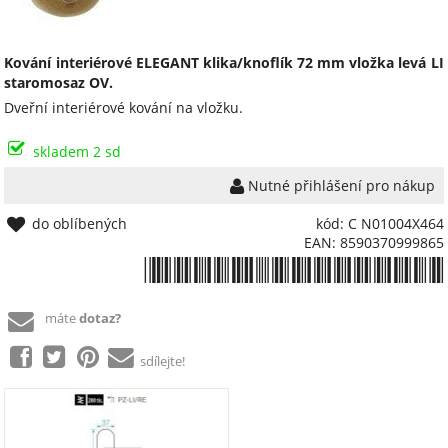
Kování interiérové ELEGANT klika/knoflík 72 mm vložka levá LI
staromosaz OV.
Dveřní interiérové kování na vložku.
skladem 2 sd
Nutné přihlášení pro nákup
do oblíbených
kód: C N01004X464
EAN: 8590370999865
*8590370999865*
máte
dotaz?
sdílejte!