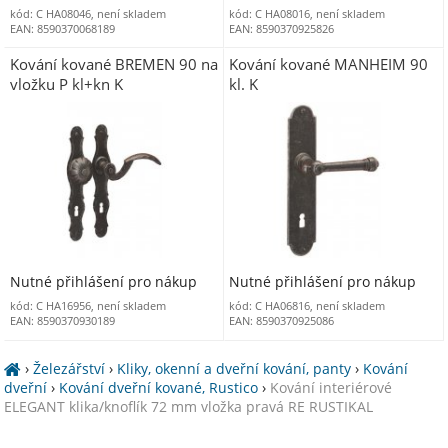
kód: C HA08046, není skladem
kód: C HA08016, není skladem
EAN: 8590370068189
EAN: 8590370925826
Kování kované BREMEN 90 na
Kování kované MANHEIM 90
vložku P kl+kn K
kl. K
Nutné přihlášení pro nákup
Nutné přihlášení pro nákup
kód: C HA16956, není skladem
kód: C HA06816, není skladem
EAN: 8590370930189
EAN: 8590370925086
›
Železářství
›
Kliky, okenní a dveřní kování, panty
›
Kování
dveřní
›
Kování dveřní kované, Rustico
›
Kování interiérové
ELEGANT klika/knoflík 72 mm vložka pravá RE RUSTIKAL