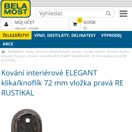
0
MŮJ ÚČET
KOŠÍK
0,-
PŘIHLÁSIT
|
VYTVOŘIT
ŽELEZÁŘSTVÍ
VÍNO, DESTILÁTY, DELIKATESY
VÝPRODEJ
AKCE
›
Železářství
›
Kliky, okenní a dveřní kování, panty
›
Kování dveřní
›
Kování dveřní
kované, Rustico
›
Kování interiérové ELEGANT klika/knoflík 72 mm vložka pravá RE
RUSTIKAL
Kování interiérové ELEGANT
klika/knoflík 72 mm vložka pravá RE
RUSTIKAL