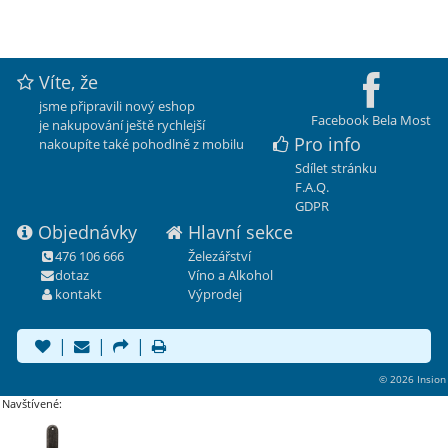
Víte, že
jsme připravili nový eshop
Facebook Bela Most
je nakupování ještě rychlejší
Pro info
nakoupíte také pohodlně z mobilu
Sdílet stránku
F.A.Q.
GDPR
Objednávky
Hlavní sekce
476 106 666
Železářství
dotaz
Víno a Alkohol
kontakt
Výprodej
|
|
|
© 2026 Insion
Navštívené: