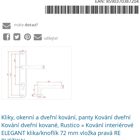
EAN: 8590370387204
*8590370387204*
máte
dotaz?
sdílejte!
Kliky, okenní a dveřní kování, panty Kování dveřní
Kování dveřní kované, Rustico » Kování interiérové
ELEGANT klika/knoflík 72 mm vložka pravá RE