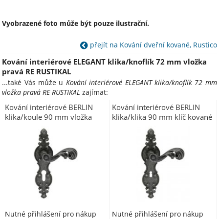
Vyobrazené foto může být pouze ilustrační.
přejít na Kování dveřní kované, Rustico
Kování interiérové ELEGANT klika/knoflík 72 mm vložka
pravá RE RUSTIKAL
...také Vás může u
Kování interiérové ELEGANT klika/knoflík 72 mm
vložka pravá RE RUSTIKAL
zajímat:
Kování interiérové BERLIN
Kování interiérové BERLIN
klika/koule 90 mm vložka
klika/klika 90 mm klíč kované
levá LI kované K
černé K
Nutné přihlášení pro nákup
Nutné přihlášení pro nákup