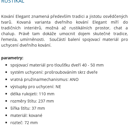
RUSTIKAL
Kování Elegant znamená především tradici a jistotu osvědčených
tvarů. Kovaná varianta dveřního kování Elegant míří do
tradičních interiérů, možná až rustikálních prostor, chat a
chalup. Právě tam dokáže umocnit dojem skutečné tradice,
řemesla, umírněnosti. Součástí balení spojovací materiál pro
uchycení dveřního kování.
parametry:
spojovací materiál pro tloušťku dveří 40 - 50 mm
systém uchycení: prošroubováním skrz dveře
vratná pružina/mechanismus: ANO
výstupky pro uchycení: NE
délka rukojeti: 110 mm
rozměry štítu: 237 mm
šířka štítu: 37 mm
materiál: kované
rozteč: 72 mm