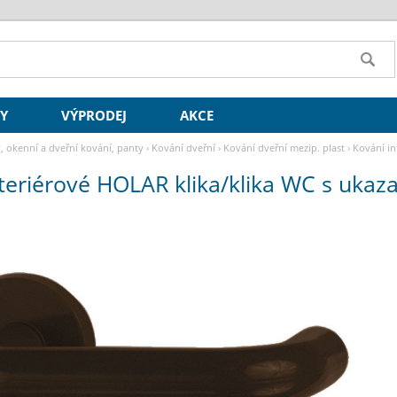
SY
VÝPRODEJ
AKCE
y, okenní a dveřní kování, panty
›
Kování dveřní
›
Kování dveřní mezip. plast
›
Kování in
teriérové HOLAR klika/klika WC s ukaz