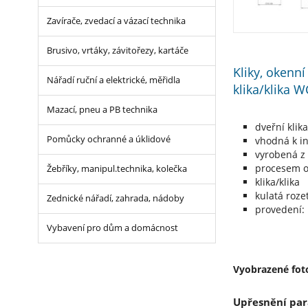
Zavírače, zvedací a vázací technika
Brusivo, vrtáky, závitořezy, kartáče
Kliky, okenn
Nářadí ruční a elektrické, měřidla
klika/klika 
Mazací, pneu a PB technika
dveřní klik
Pomůcky ochranné a úklidové
vhodná k in
vyrobená z 
procesem ob
Žebříky, manipul.technika, kolečka
klika/klika
kulatá roz
Zednické nářadí, zahrada, nádoby
provedení:
Vybavení pro dům a domácnost
Vyobrazené foto
Upřesnění par