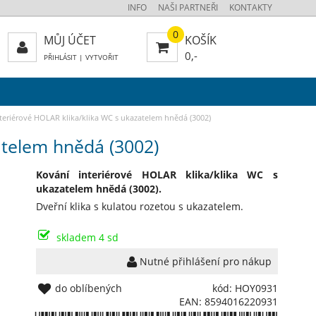
INFO
NAŠI PARTNEŘI
KONTAKTY
0
MŮJ ÚČET
KOŠÍK
0,-
PŘIHLÁSIT
|
VYTVOŘIT
teriérové HOLAR klika/klika WC s ukazatelem hnědá (3002)
atelem hnědá (3002)
Kování interiérové HOLAR klika/klika WC s
ukazatelem hnědá (3002).
Dveřní klika s kulatou rozetou s ukazatelem.
skladem 4 sd
Nutné přihlášení pro nákup
do oblíbených
kód: HOY0931
EAN: 8594016220931