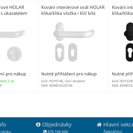
érové HOLAR
Kování interiérové ovál HOLAR
Kování in
C s ukazatelem
klika/klika vložka i klíč bílá
klika/klika
(2003)
ení pro nákup
Nutné přihlášení pro nákup
Nutné při
adem 5 sd
kód: HOY0146, není skladem
kód: HOY224
39
EAN: 8594016220146
EAN: 8594016
nfo
Objednávky
Hlavní sekc
stránku
476 106 666
Železářství