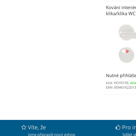
Kování interi
klika/klika W
bílá (1002)
Nutné přihláš
kód: HOY0139,
skl
EAN: 85940162201
Víte, že
Pro i
jsme připravili nový eshop
Sdílet 