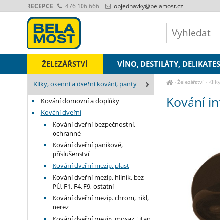
RECEPCE
476 106 666
objednavky
@belamost.cz
ŽELEZÁŘSTVÍ
VÍNO, DESTILÁTY, DELIKATE
›
Železářství
›
Klik
Kliky, okenní a dveřní kování, panty
Kování in
Kování domovní a doplňky
Kování dveřní
Kování dveřní bezpečnostní,
ochranné
Kování dveřní panikové,
příslušenství
Kování dveřní mezip. plast
Kování dveřní mezip. hliník, bez
PÚ, F1, F4, F9, ostatní
Kování dveřní mezip. chrom, nikl,
nerez
Kování dveřní mezip. mosaz, titan,