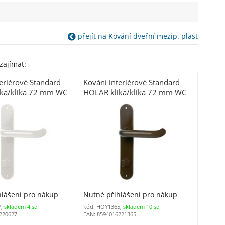
přejít na Kování dveřní mezip. plast
zajímat:
eriérové Standard
Kování interiérové Standard
ka/klika 72 mm WC
HOLAR klika/klika 72 mm WC
)
hnědá (3010)
hlášení pro nákup
Nutné přihlášení pro nákup
7,
skladem 4 sd
kód: HOY1365,
skladem 10 sd
220627
EAN: 8594016221365