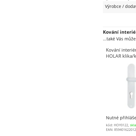
Výrobce / doda
Kování interi
...také Vás můž
Kování interi
HOLAR klika/
vložka bílá (1
Nutné přihláš
kód: HOY0122,
skl
EAN: 85940162201