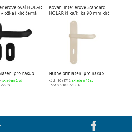
teriérové ovál HOLAR
Kování interiérové Standard
 vložka i klíč černá
HOLAR klika/klika 90 mm klíč
béžová
hlášení pro nákup
Nutné přihlášení pro nákup
9,
skladem 2 sd
kód: HOY1716,
skladem 18 sd
222249
EAN: 8594016221716
e