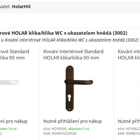
vatel:
HolarHO
érové HOLAR klika/klika WC s ukazatelem hnědá (3002)
e u
Kování interiérové HOLAR klika/klika WC s ukazatelem hnědá (3002)
érové Standard
Kování interiérové Standard
Kování int
klika 90 mm
HOLAR klika/klika 90 mm
HOLAR kli
007)
vložka hnědá (3007)
bílá (1010
ení pro nákup
Nutné přihlášení pro nákup
Nutné při
adem 14 sd
kód: HOY0924,
skladem 5 sd
kód: HOY062
22
EAN: 8594016220924
EAN: 8594016