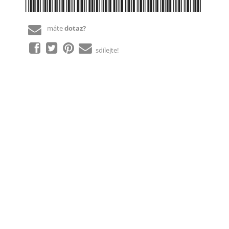
*8594016220931*
máte
dotaz?
sdílejte!