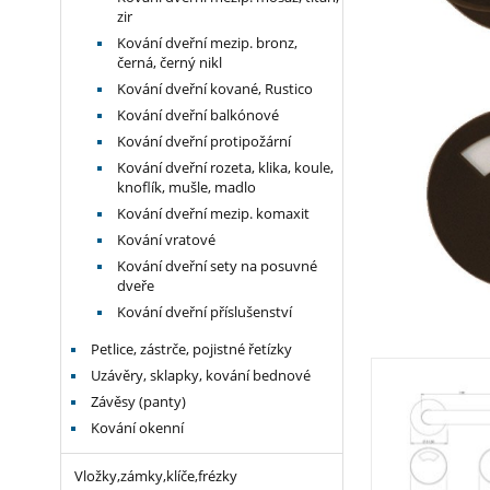
zir
Kování dveřní mezip. bronz,
černá, černý nikl
Kování dveřní kované, Rustico
Kování dveřní balkónové
Kování dveřní protipožární
Kování dveřní rozeta, klika, koule,
knoflík, mušle, madlo
Kování dveřní mezip. komaxit
Kování vratové
Kování dveřní sety na posuvné
dveře
Kování dveřní příslušenství
Petlice, zástrče, pojistné řetízky
Uzávěry, sklapky, kování bednové
Závěsy (panty)
Kování okenní
Vložky,zámky,klíče,frézky