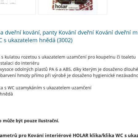
í a dveřní kování, panty Kování dveřní Kování dveřní m
WC s ukazatelem hnědá (3002)
a s kulatou rozetou s ukazatelem uzamčení pro koupelnu či toaletu
stalaci do interiéru
vysoce odolných plastů PA 6 a ABS, díky kterým je dosaženo dlouhé
arvení hmoty přímo při výrobě je dosaženo hygienické nezávadnost
eta s WC uzamykáním s ukazatelem uzamčení
 hnědá
 může být pouze ilustrační.
ametrů pro Kování interiérové HOLAR klika/klika WC s uka