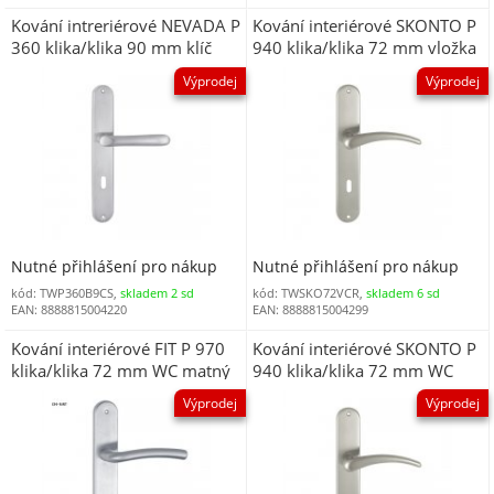
Kování intreriérové NEVADA P
Kování interiérové SKONTO P
360 klika/klika 90 mm klíč
940 klika/klika 72 mm vložka
matný chrom DOPRODEJ
chrom DOPRODEJ
Výprodej
Výprodej
Nutné přihlášení pro nákup
Nutné přihlášení pro nákup
kód: TWP360B9CS,
skladem 2 sd
kód: TWSKO72VCR,
skladem 6 sd
EAN: 8888815004220
EAN: 8888815004299
Kování interiérové FIT P 970
Kování interiérové SKONTO P
klika/klika 72 mm WC matný
940 klika/klika 72 mm WC
chrom DOPRODEJ
chrom DOPRODEJ
Výprodej
Výprodej