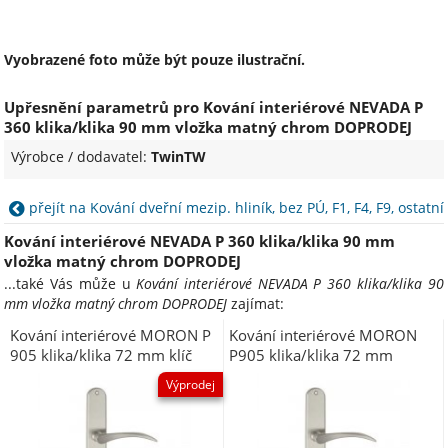
Vyobrazené foto může být pouze ilustrační.
Upřesnění parametrů pro Kování interiérové NEVADA P
360 klika/klika 90 mm vložka matný chrom DOPRODEJ
Výrobce / dodavatel:
TwinTW
přejít na Kování dveřní mezip. hliník, bez PÚ, F1, F4, F9, ostatní
Kování interiérové NEVADA P 360 klika/klika 90 mm
vložka matný chrom DOPRODEJ
...také Vás může u
Kování interiérové NEVADA P 360 klika/klika 90
mm vložka matný chrom DOPRODEJ
zajímat:
Kování interiérové MORON P
Kování interiérové MORON
905 klika/klika 72 mm klíč
P905 klika/klika 72 mm
matný nikl DOPRODEJ
vložka matný nikl
Výprodej