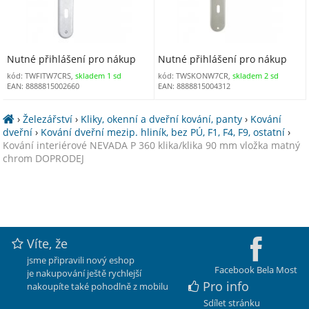
Nutné přihlášení pro nákup
Nutné přihlášení pro nákup
kód: TWFITW7CRS,
skladem 1 sd
kód: TWSKONW7CR,
skladem 2 sd
EAN: 8888815002660
EAN: 8888815004312
›
Železářství
›
Kliky, okenní a dveřní kování, panty
›
Kování
dveřní
›
Kování dveřní mezip. hliník, bez PÚ, F1, F4, F9, ostatní
›
Kování interiérové NEVADA P 360 klika/klika 90 mm vložka matný
chrom DOPRODEJ
Víte, že
jsme připravili nový eshop
Facebook Bela Most
je nakupování ještě rychlejší
Pro info
nakoupíte také pohodlně z mobilu
Sdílet stránku