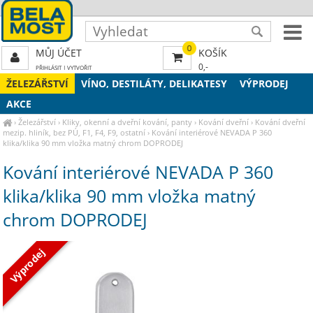
0
MŮJ ÚČET
KOŠÍK
0,-
PŘIHLÁSIT
|
VYTVOŘIT
ŽELEZÁŘSTVÍ
VÍNO, DESTILÁTY, DELIKATESY
VÝPRODEJ
AKCE
›
Železářství
›
Kliky, okenní a dveřní kování, panty
›
Kování dveřní
›
Kování dveřní
mezip. hliník, bez PÚ, F1, F4, F9, ostatní
›
Kování interiérové NEVADA P 360
klika/klika 90 mm vložka matný chrom DOPRODEJ
Kování interiérové NEVADA P 360
klika/klika 90 mm vložka matný
chrom DOPRODEJ
Výprodej