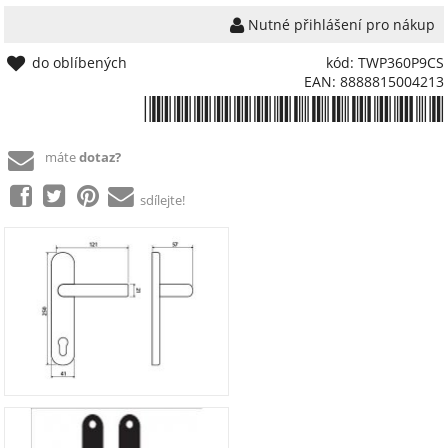
Nutné přihlášení pro nákup
do oblíbených
kód: TWP360P9CS
EAN: 8888815004213
*8888815004213*
máte
dotaz?
sdílejte!