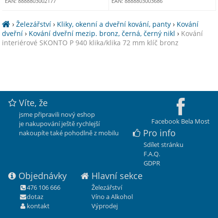
EAN: 8888803002177
EAN: 8888803003686
›
Železářství
›
Kliky, okenní a dveřní kování, panty
›
Kování
dveřní
›
Kování dveřní mezip. bronz, černá, černý nikl
›
Kování
interiérové SKONTO P 940 klika/klika 72 mm klíč bronz
Víte, že
jsme připravili nový eshop
Facebook Bela Most
je nakupování ještě rychlejší
Pro info
nakoupíte také pohodlně z mobilu
Sdílet stránku
F.A.Q.
GDPR
Objednávky
Hlavní sekce
476 106 666
Železářství
dotaz
Víno a Alkohol
kontakt
Výprodej