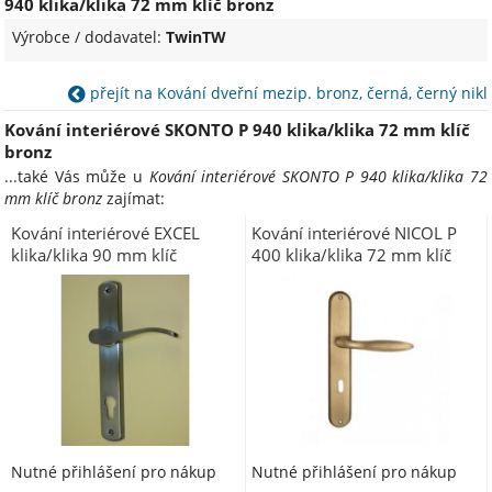
940 klika/klika 72 mm klíč bronz
Výrobce / dodavatel:
TwinTW
přejít na Kování dveřní mezip. bronz, černá, černý nikl
Kování interiérové SKONTO P 940 klika/klika 72 mm klíč
bronz
...také Vás může u
Kování interiérové SKONTO P 940 klika/klika 72
mm klíč bronz
zajímat:
Kování interiérové EXCEL
Kování interiérové NICOL P
klika/klika 90 mm klíč
400 klika/klika 72 mm klíč
starobronz
bronz
Nutné přihlášení pro nákup
Nutné přihlášení pro nákup