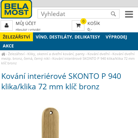
0
MŮJ ÚČET
KOŠÍK
0,-
PŘIHLÁSIT
|
VYTVOŘIT
ŽELEZÁŘSTVÍ
VÍNO, DESTILÁTY, DELIKATESY
VÝPRODEJ
AKCE
›
Železářství
›
Kliky, okenní a dveřní kování, panty
›
Kování dveřní
›
Kování dveřní
mezip. bronz, černá, černý nikl
›
Kování interiérové SKONTO P 940 klika/klika 72 mm
klíč bronz
Kování interiérové SKONTO P 940
klika/klika 72 mm klíč bronz