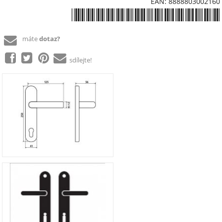
EAN: 8888803002160
*8888803002160*
máte
dotaz?
sdílejte!