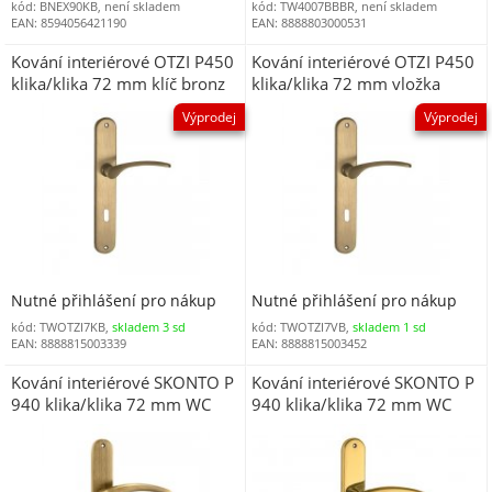
kód: BNEX90KB, není skladem
kód: TW4007BBBR, není skladem
EAN: 8594056421190
EAN: 8888803000531
Kování interiérové OTZI P450
Kování interiérové OTZI P450
klika/klika 72 mm klíč bronz
klika/klika 72 mm vložka
DOPRODEJ
bronz DOPRODEJ
Výprodej
Výprodej
Nutné přihlášení pro nákup
Nutné přihlášení pro nákup
kód: TWOTZI7KB,
skladem 3 sd
kód: TWOTZI7VB,
skladem 1 sd
EAN: 8888815003339
EAN: 8888815003452
Kování interiérové SKONTO P
Kování interiérové SKONTO P
940 klika/klika 72 mm WC
940 klika/klika 72 mm WC
bronz
zirkonium Z