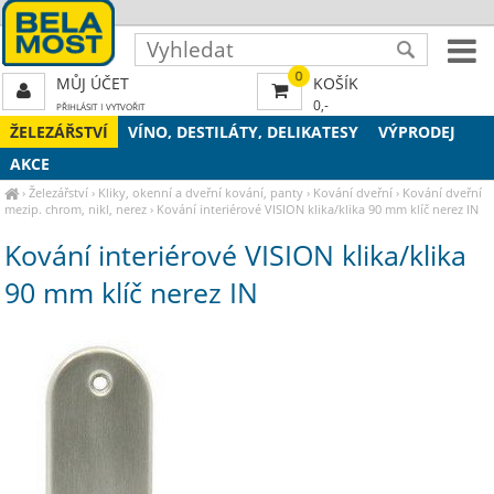
0
MŮJ ÚČET
KOŠÍK
0,-
PŘIHLÁSIT
|
VYTVOŘIT
ŽELEZÁŘSTVÍ
VÍNO, DESTILÁTY, DELIKATESY
VÝPRODEJ
AKCE
›
Železářství
›
Kliky, okenní a dveřní kování, panty
›
Kování dveřní
›
Kování dveřní
mezip. chrom, nikl, nerez
›
Kování interiérové VISION klika/klika 90 mm klíč nerez IN
Kování interiérové VISION klika/klika
90 mm klíč nerez IN