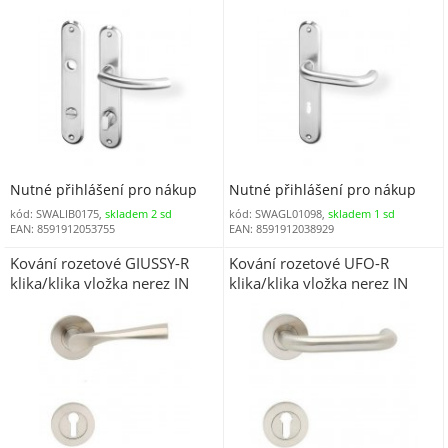
nerez
klíč nerez
Nutné přihlášení pro nákup
Nutné přihlášení pro nákup
kód: SWALIB0175,
skladem 2 sd
kód: SWAGL01098,
skladem 1 sd
EAN: 8591912053755
EAN: 8591912038929
Kování rozetové GIUSSY-R
Kování rozetové UFO-R
klika/klika vložka nerez IN
klika/klika vložka nerez IN