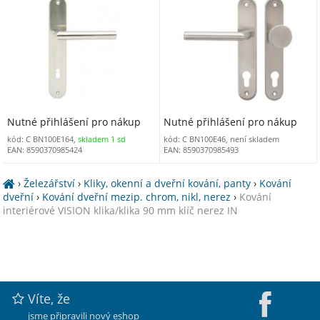
Nutné přihlášení pro nákup
Nutné přihlášení pro nákup
kód: C BN100E164,
skladem 1 sd
kód: C BN100E46, není skladem
EAN: 8590370985424
EAN: 8590370985493
›
Železářství
›
Kliky, okenní a dveřní kování, panty
›
Kování
dveřní
›
Kování dveřní mezip. chrom, nikl, nerez
›
Kování
interiérové VISION klika/klika 90 mm klíč nerez IN
Víte, že
jsme připravili nový eshop