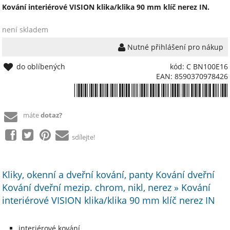
Kování interiérové VISION klika/klika 90 mm klíč nerez IN.
není skladem
Nutné přihlášení pro nákup
do oblíbených
kód: C BN100E16
EAN: 8590370978426
*8590370978426*
máte
dotaz?
sdílejte!
Kliky, okenní a dveřní kování, panty Kování dveřní
Kování dveřní mezip. chrom, nikl, nerez » Kování
interiérové VISION klika/klika 90 mm klíč nerez IN
interiérové kování