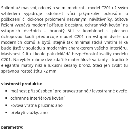
Solidní až masívní, odolný a velmi moderní - model C201 už svým
vzhledem vyjadřuje odolnost vůči jakýmkoliv pokusům o
poškození či dokonce prolomení nezvanými návštěvníky. Štítové
řešení vyznává moderní přístup k designu ochranných kování na
vstupních dveřních - hranatý štít v kombinaci s plochou
úchopovou koulí předurčuje model C201 na vstupní dveře do
moderních domů a bytů, stejně tak minimalistická vnitřní klika
bude jistě v souladu s moderním charakterem vašeho interiéru.
Masivnost štítu i koule pak dokládá bezpečnostní kvality modelu
C201. Na výběr máme dvě zdařilé materiálové varianty - tradičně
elegantní matný nikl a luxusní česaný bronz. Stačí jen zvolit tu
správnou rozteč štítu 72 mm.
vlastnosti produktu:
možnost přizpůsobení pro pravostranné / levostranné dveře
ochranné interiérové kování
kovová vratná pružina: ano
překrytí vložky: ano
parametry: