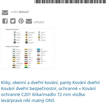
*8590370427252*
máte
dotaz?
sdílejte!
Kliky, okenní a dveřní kování, panty Kování dveřní
Kování dveřní bezpečnostní, ochranné » Kování
ochranné C201 klika/madlo 72 mm vložka
levá/pravá nikl matný ONS