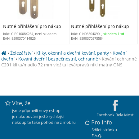
Nutné přihlášení pro nákup
Nutné přihlášení pro nákup
kód: C P01008X264, není skladem
kód: C N06504X90L,
skladem 1 sd
EAN: 8590370414825
EAN: 8590370375584
›
Železářství
›
Kliky, okenní a dveřní kování, panty
›
Kování
dveřní
›
Kování dveřní bezpečnostní, ochranné
›
Kování ochranné
C201 klika/madlo 72 mm vložka levá/pravá nikl matný ONS
Víte, že
jsme připravili nový eshop
Facebook Bela Most
je nakupování ještě rychlejší
Pro info
nakoupíte také pohodlně z mobilu
Sdílet stránku
F.A.Q.