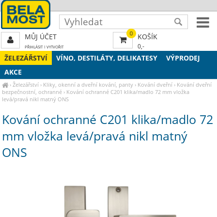
0
MŮJ ÚČET
KOŠÍK
0,-
PŘIHLÁSIT
|
VYTVOŘIT
ŽELEZÁŘSTVÍ
VÍNO, DESTILÁTY, DELIKATESY
VÝPRODEJ
AKCE
›
Železářství
›
Kliky, okenní a dveřní kování, panty
›
Kování dveřní
›
Kování dveřní
bezpečnostní, ochranné
›
Kování ochranné C201 klika/madlo 72 mm vložka
levá/pravá nikl matný ONS
Kování ochranné C201 klika/madlo 72
mm vložka levá/pravá nikl matný
ONS