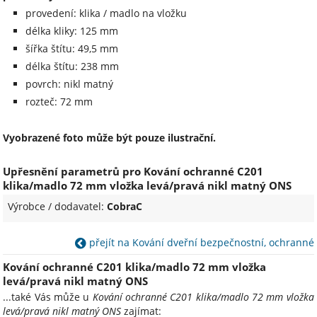
provedení: klika / madlo na vložku
délka kliky: 125 mm
šířka štítu: 49,5 mm
délka štítu: 238 mm
povrch: nikl matný
rozteč: 72 mm
Vyobrazené foto může být pouze ilustrační.
Upřesnění parametrů pro Kování ochranné C201
klika/madlo 72 mm vložka levá/pravá nikl matný ONS
Výrobce / dodavatel:
CobraC
přejít na Kování dveřní bezpečnostní, ochranné
Kování ochranné C201 klika/madlo 72 mm vložka
levá/pravá nikl matný ONS
...také Vás může u
Kování ochranné C201 klika/madlo 72 mm vložka
levá/pravá nikl matný ONS
zajímat: