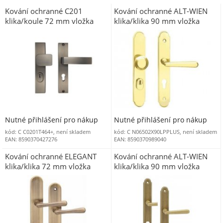
Kování ochranné C201
Kování ochranné ALT-WIEN
klika/koule 72 mm vložka
klika/klika 90 mm vložka
levá/pravá s překrytím TITAN
PRAVOLEVÝ mosaz leštěná
OLV s překrytím
Nutné přihlášení pro nákup
Nutné přihlášení pro nákup
kód: C C0201T464+, není skladem
kód: C N06502X90LPPLUS, není skladem
EAN: 8590370427276
EAN: 8590370989040
Kování ochranné ELEGANT
Kování ochranné ALT-WIEN
klika/klika 72 mm vložka
klika/klika 90 mm vložka
bronz česaný OFS
LEVÁ/PRAVÁ staromosaz OV s
překrytím