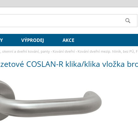
SY
VÝPRODEJ
AKCE
y, okenní a dveřní kování, panty
›
Kování dveřní
›
Kování dveřní mezip. hliník, bez PÚ, F1
zetové COSLAN-R klika/klika vložka b