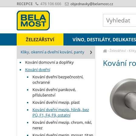
RECEPCE
476 106 666
objednavky
@belamost.cz
ŽELEZÁŘSTVÍ
VÍNO, DESTILÁTY, DELIKATE
›
Železářství
›
Klik
Kliky, okenní a dveřní kování, panty
nerez
Kování ro
Kování domovní a doplňky
Kování dveřní
Kování dveřní bezpečnostní,
ochranné
Kování dveřní panikové,
příslušenství
Kování dveřní mezip. plast
Kování dveřní mezip. hliník, bez
PÚ, F1, F4, F9, ostatní
Kování dveřní mezip. chrom, nikl,
nerez
Kování dveřní mezip. mosaz, titan,