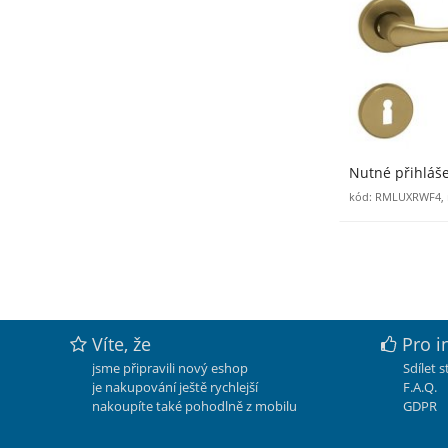
Nutné přihláš
kód: RMLUXRWF4, 
Víte, že
Pro i
jsme připravili nový eshop
Sdílet 
je nakupování ještě rychlejší
F.A.Q.
nakoupíte také pohodlně z mobilu
GDPR