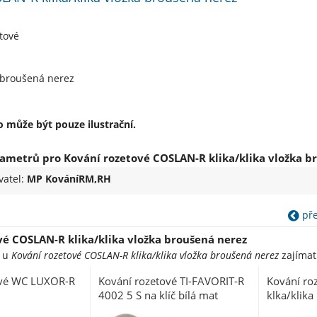
tové
 broušená nerez
 může být pouze ilustrační.
ametrů pro Kování rozetové COSLAN-R klika/klika vložka b
vatel:
MP KováníRM,RH
přej
vé COSLAN-R klika/klika vložka broušená nerez
e u
Kování rozetové COSLAN-R klika/klika vložka broušená nerez
zajímat
ové WC LUXOR-R
Kování rozetové TI-FAVORIT-R
Kování ro
4002 5 S na klíč bílá mat
klka/klika
broušená 