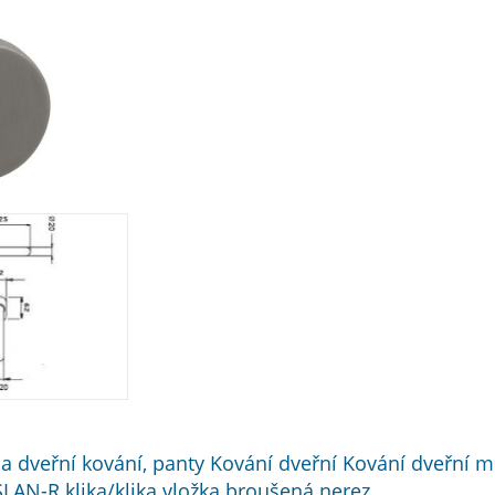
 a dveřní kování, panty Kování dveřní Kování dveřní mez
LAN-R klika/klika vložka broušená nerez