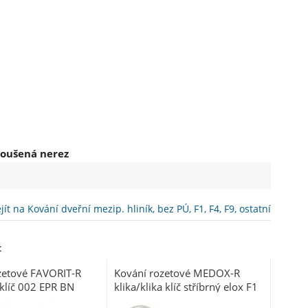
roušená nerez
ít na Kování dveřní mezip. hliník, bez PÚ, F1, F4, F9, ostatní
:
zetové FAVORIT-R
Kování rozetové MEDOX-R
 klíč 002 EPR BN
klika/klika klíč stříbrný elox F1
nerez