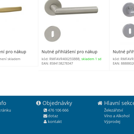
ení pro nákup
Nutné přihlášení pro nákup
Nutné při
není skladem
kód: RMFAVR40025SBBB,
skladem 1 sd
kód: RMFAV
EAN: 8584138278347
EAN: 8888802
nfo
Objednávky
Hlavní sekc
stránku
476 106 666
Železářství
dotaz
Víno a Alkohol
kontakt
Výprodej