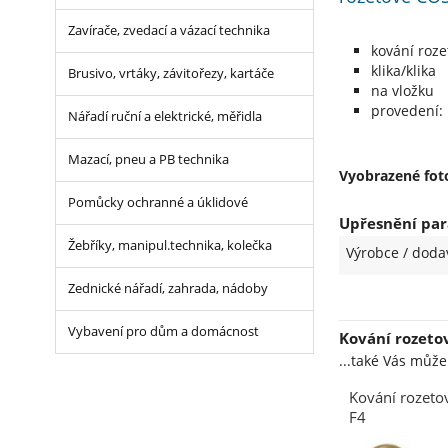
Zavírače, zvedací a vázací technika
kování roze
klika/klika
Brusivo, vrtáky, závitořezy, kartáče
na vložku
provedení:
Nářadí ruční a elektrické, měřidla
Mazací, pneu a PB technika
Vyobrazené foto
Pomůcky ochranné a úklidové
Upřesnění par
Žebříky, manipul.technika, kolečka
Výrobce / doda
Zednické nářadí, zahrada, nádoby
Vybavení pro dům a domácnost
Kování rozeto
...také Vás můž
Kování rozet
F4