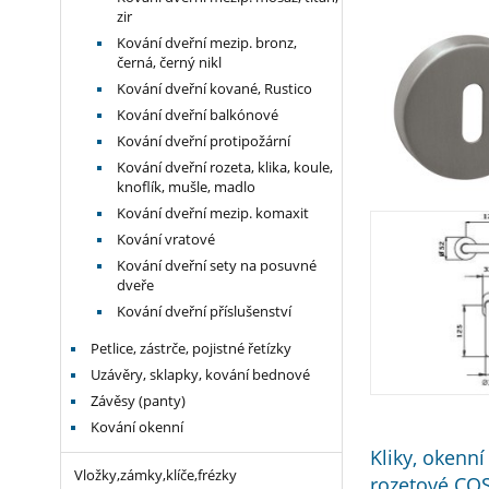
zir
Kování dveřní mezip. bronz,
černá, černý nikl
Kování dveřní kované, Rustico
Kování dveřní balkónové
Kování dveřní protipožární
Kování dveřní rozeta, klika, koule,
knoflík, mušle, madlo
Kování dveřní mezip. komaxit
Kování vratové
Kování dveřní sety na posuvné
dveře
Kování dveřní příslušenství
Petlice, zástrče, pojistné řetízky
Uzávěry, sklapky, kování bednové
Závěsy (panty)
Kování okenní
Kliky, okenní
Vložky,zámky,klíče,frézky
rozetové COS