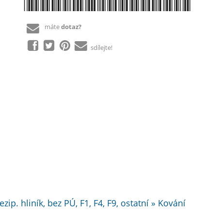
*8584138298628*
máte
dotaz?
sdílejte!
ip. hliník, bez PÚ, F1, F4, F9, ostatní » Kování