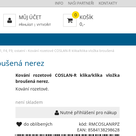
INFO
NAŠI PARTNEŘI
KONTAKTY
0
MŮJ ÚČET
KOŠÍK
0,-
PŘIHLÁSIT
|
VYTVOŘIT
, F4, F9, ostatní
›
Kování rozetové COSLAN-R klika/klika vložka broušená
roušená nerez
Kování rozetové COSLAN-R klika/klika vložka
broušená nerez.
Kování rozetové.
není skladem
Nutné přihlášení pro nákup
do oblíbených
kód: RMCOSLANRPZ
EAN: 8584138298628