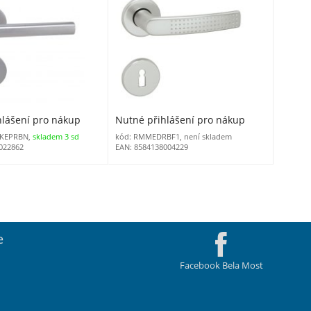
hlášení pro nákup
Nutné přihlášení pro nákup
RKEPRBN,
skladem 3 sd
kód: RMMEDRBF1, není skladem
022862
EAN: 8584138004229
e
Facebook Bela Most