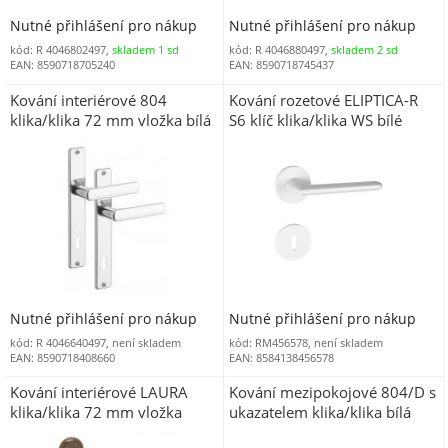
Nutné přihlášení pro nákup
Nutné přihlášení pro nákup
kód: R 4046802497,
skladem 1 sd
kód: R 4046880497,
skladem 2 sd
EAN: 8590718705240
EAN: 8590718745437
Kování interiérové 804
Kování rozetové ELIPTICA-R
klika/klika 72 mm vložka bílá
S6 klíč klika/klika WS bílé
(R 8047VB)
Nutné přihlášení pro nákup
Nutné přihlášení pro nákup
kód: R 4046640497, není skladem
kód: RM456578, není skladem
EAN: 8590718408660
EAN: 8584138456578
Kování interiérové LAURA
Kování mezipokojové 804/D s
klika/klika 72 mm vložka
ukazatelem klika/klika bílá
hnědá