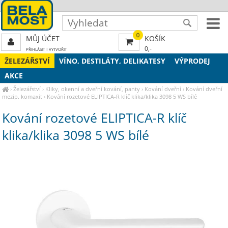
0
MŮJ ÚČET
KOŠÍK
0,-
PŘIHLÁSIT
|
VYTVOŘIT
ŽELEZÁŘSTVÍ
VÍNO, DESTILÁTY, DELIKATESY
VÝPRODEJ
AKCE
›
Železářství
›
Kliky, okenní a dveřní kování, panty
›
Kování dveřní
›
Kování dveřní
mezip. komaxit
›
Kování rozetové ELIPTICA-R klíč klika/klika 3098 5 WS bílé
Kování rozetové ELIPTICA-R klíč
klika/klika 3098 5 WS bílé