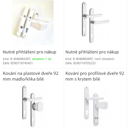
s překrytím bílé (R
INTE92KB)
KOV92MBI)
Nutné přihlášení pro nákup
Nutné přihlášení pro nákup
kód: R 4046882497,
skladem 1 sd
kód: R 4046800497, není skladem
EAN: 8590718745451
EAN: 8590718705233
Kování na plastové dveře 92
Kování pro profilové dveře 92
mm madlo/klika bílé
mm s krytem bílé