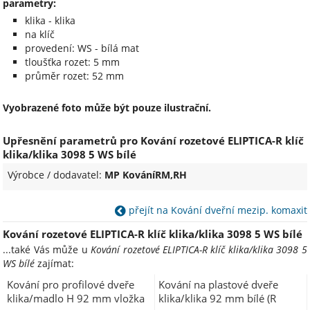
parametry:
klika - klika
na klíč
provedení: WS - bílá mat
tloušťka rozet: 5 mm
průměr rozet: 52 mm
Vyobrazené foto může být pouze ilustrační.
Upřesnění parametrů pro Kování rozetové ELIPTICA-R klíč
klika/klika 3098 5 WS bílé
Výrobce / dodavatel:
MP KováníRM,RH
přejít na Kování dveřní mezip. komaxit
Kování rozetové ELIPTICA-R klíč klika/klika 3098 5 WS bílé
...také Vás může u
Kování rozetové ELIPTICA-R klíč klika/klika 3098 5
WS bílé
zajímat:
Kování pro profilové dveře
Kování na plastové dveře
klika/madlo H 92 mm vložka
klika/klika 92 mm bílé (R