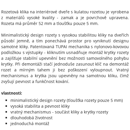
Rozetová klika na interiérové ​​dveře s kulatou rozetou je vyrobena
z materiálů vysoké kvality - zamak a je povrchově upravena.
Rozeta má průměr 52 mm a tloušťku pouze 5 mm.
Minimalistický design rozety s vysokou stabilitou kliky na dveřích
působí jemně, a tím ponechává prostor pro vyniknutí designu
samotné kliky. Patentovaná TUPAI mechanika s nylonovo-kovovou
podložkou s výstupky - kliknutím usnadňuje montáž krytky rozety
a zajišťuje stabilní upevnění bez možnosti samovolného pohybu
krytky. Při demontáži stačí jednoduše zasunout klíč na demontáž
rozet a mírným tahem ji bez poškození vyloupnout. Vratný
mechanismus a krytka jsou upevněny na samotnou kliku, čímž
zvyšují pevnost a funkčnost kování.
vlastnosti:
minimalistický design rozety (tloušťka rozety pouze 5 mm)
vysoká stabilita a pevnost kliky
vratný mechanismus - součást kliky a krytky rozety
dlouhodobá životnost
jednoduchá montáž