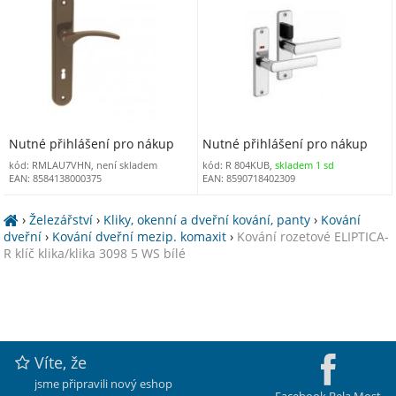
Nutné přihlášení pro nákup
Nutné přihlášení pro nákup
kód: RMLAU7VHN, není skladem
kód: R 804KUB,
skladem 1 sd
EAN: 8584138000375
EAN: 8590718402309
›
Železářství
›
Kliky, okenní a dveřní kování, panty
›
Kování
dveřní
›
Kování dveřní mezip. komaxit
›
Kování rozetové ELIPTICA-
R klíč klika/klika 3098 5 WS bílé
Víte, že
jsme připravili nový eshop