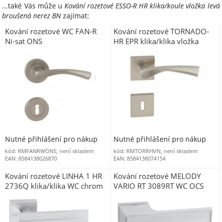
...také Vás může u
Kování rozetové ESSO-R HR klika/koule vložka levá
broušená nerez BN
zajímat:
Kování rozetové WC FAN-R
Kování rozetové TORNADO-
Ni-sat ONS
HR EPR klika/klika vložka
nerez N (hranatá rozeta)
Nutné přihlášení pro nákup
Nutné přihlášení pro nákup
kód: RMFANRWONS, není skladem
kód: RMTORRHVN, není skladem
EAN: 8584138026870
EAN: 8584138074154
Kování rozetové LINHA 1 HR
Kování rozetové MELODY
2736Q klika/klika WC chrom
VARIO RT 3089RT WC OCS
broušený OCS