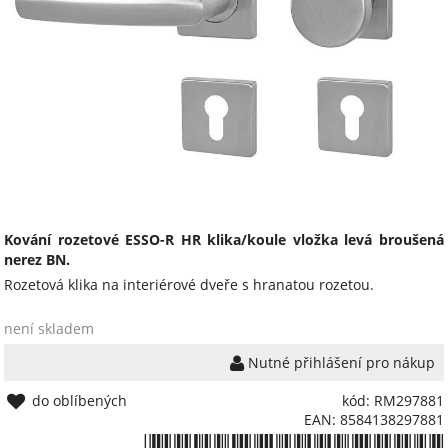
Kování rozetové ESSO-R HR klika/koule vložka levá broušená
nerez BN.
Rozetová klika na interiérové dveře s hranatou rozetou.
není skladem
Nutné přihlášení pro nákup
do oblíbených
kód: RM297881
EAN: 8584138297881
*8584138297881*