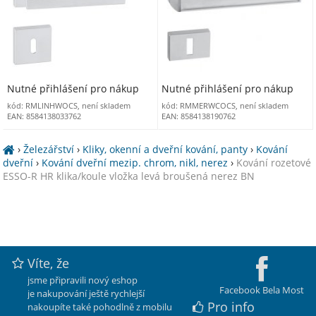
Nutné přihlášení pro nákup
Nutné přihlášení pro nákup
kód: RMLINHWOCS, není skladem
kód: RMMERWCOCS, není skladem
EAN: 8584138033762
EAN: 8584138190762
›
Železářství
›
Kliky, okenní a dveřní kování, panty
›
Kování
dveřní
›
Kování dveřní mezip. chrom, nikl, nerez
›
Kování rozetové
ESSO-R HR klika/koule vložka levá broušená nerez BN
Víte, že
jsme připravili nový eshop
Facebook Bela Most
je nakupování ještě rychlejší
Pro info
nakoupíte také pohodlně z mobilu