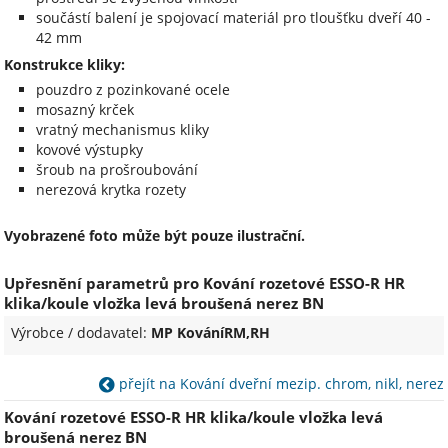
součástí balení je spojovací materiál pro tloušťku dveří 40 -
42 mm
Konstrukce kliky:
pouzdro z pozinkované ocele
mosazný krček
vratný mechanismus kliky
kovové výstupky
šroub na prošroubování
nerezová krytka rozety
Vyobrazené foto může být pouze ilustrační.
Upřesnění parametrů pro Kování rozetové ESSO-R HR
klika/koule vložka levá broušená nerez BN
Výrobce / dodavatel:
MP KováníRM,RH
přejít na Kování dveřní mezip. chrom, nikl, nerez
Kování rozetové ESSO-R HR klika/koule vložka levá
broušená nerez BN