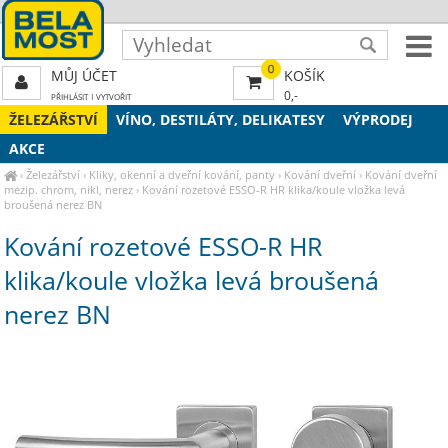
0
MŮJ ÚČET
KOŠÍK
0,-
PŘIHLÁSIT
|
VYTVOŘIT
ŽELEZÁŘSTVÍ
VÍNO, DESTILÁTY, DELIKATESY
VÝPRODEJ
AKCE
›
Železářství
›
Kliky, okenní a dveřní kování, panty
›
Kování dveřní
›
Kování dveřní
mezip. chrom, nikl, nerez
›
Kování rozetové ESSO-R HR klika/koule vložka levá
broušená nerez BN
Kování rozetové ESSO-R HR
klika/koule vložka levá broušená
nerez BN