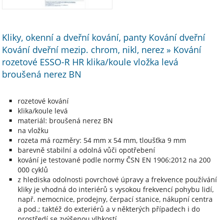
Kliky, okenní a dveřní kování, panty Kování dveřní
Kování dveřní mezip. chrom, nikl, nerez » Kování
rozetové ESSO-R HR klika/koule vložka levá
broušená nerez BN
rozetové kování
klika/koule levá
materiál: broušená nerez BN
na vložku
rozeta má rozměry: 54 mm x 54 mm, tloušťka 9 mm
barevně stabilní a odolná vůči opotřebení
kování je testované podle normy ČSN EN 1906:2012 na 200
000 cyklů
z hlediska odolnosti povrchové úpravy a frekvence používání
kliky je vhodná do interiérů s vysokou frekvencí pohybu lidí,
např. nemocnice, prodejny, čerpací stanice, nákupní centra
a pod.; taktéž do exteriérů a v některých případech i do
prostředí se zvýšenou vlhkostí