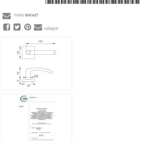
máte
dotaz?
sdílejte!