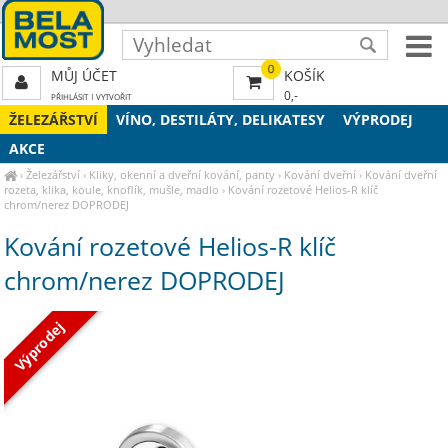
0
MŮJ ÚČET
KOŠÍK
0,-
PŘIHLÁSIT
|
VYTVOŘIT
ŽELEZÁŘSTVÍ
VÍNO, DESTILÁTY, DELIKATESY
VÝPRODEJ
AKCE
›
Železářství
›
Kliky, okenní a dveřní kování, panty
›
Kování dveřní
›
Kování dveřní
rozeta, klika, koule, knoflík, mušle, madlo
›
Kování rozetové Helios-R klíč
chrom/nerez DOPRODEJ
Kování rozetové Helios-R klíč
chrom/nerez DOPRODEJ
Výprodej