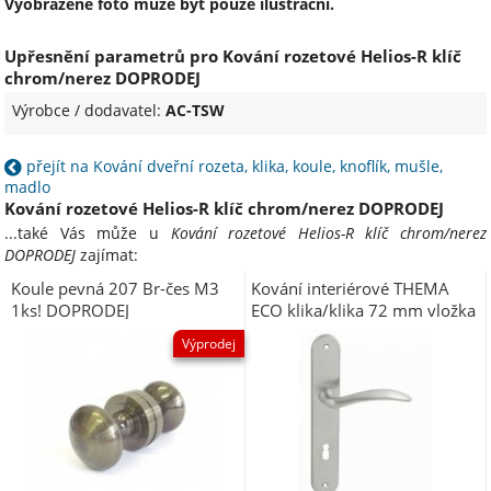
Vyobrazené foto může být pouze ilustrační.
Upřesnění parametrů pro Kování rozetové Helios-R klíč
chrom/nerez DOPRODEJ
Výrobce / dodavatel:
AC-TSW
přejít na Kování dveřní rozeta, klika, koule, knoflík, mušle,
madlo
Kování rozetové Helios-R klíč chrom/nerez DOPRODEJ
...také Vás může u
Kování rozetové Helios-R klíč chrom/nerez
DOPRODEJ
zajímat:
Koule pevná 207 Br-čes M3
Kování interiérové THEMA
1ks! DOPRODEJ
ECO klika/klika 72 mm vložka
chrom broušený OCS
Výprodej