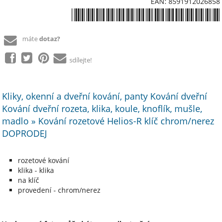
EAN: 8591912026858
*8591912026858*
máte
dotaz?
sdílejte!
Kliky, okenní a dveřní kování, panty Kování dveřní
Kování dveřní rozeta, klika, koule, knoflík, mušle,
madlo » Kování rozetové Helios-R klíč chrom/nerez
DOPRODEJ
rozetové kování
klika - klika
na klíč
provedení - chrom/nerez