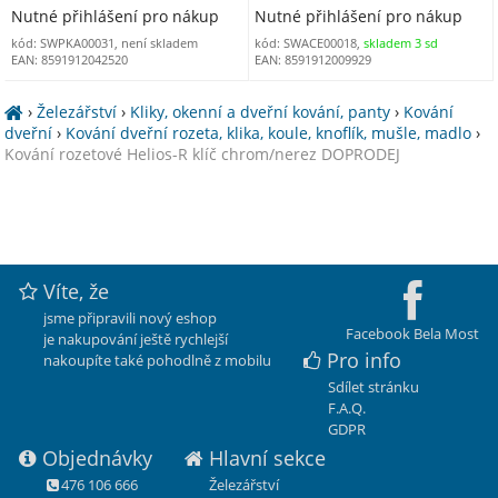
Nutné přihlášení pro nákup
Nutné přihlášení pro nákup
kód: SWPKA00031, není skladem
kód: SWACE00018,
skladem 3 sd
EAN: 8591912042520
EAN: 8591912009929
›
Železářství
›
Kliky, okenní a dveřní kování, panty
›
Kování
dveřní
›
Kování dveřní rozeta, klika, koule, knoflík, mušle, madlo
›
Kování rozetové Helios-R klíč chrom/nerez DOPRODEJ
Víte, že
jsme připravili nový eshop
Facebook Bela Most
je nakupování ještě rychlejší
Pro info
nakoupíte také pohodlně z mobilu
Sdílet stránku
F.A.Q.
GDPR
Objednávky
Hlavní sekce
476 106 666
Železářství