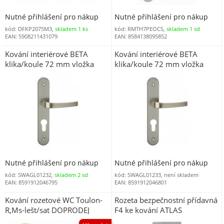
Nutné přihlášení pro nákup
Nutné přihlášení pro nákup
kód: DFKP2075M3,
skladem 1 ks
kód: RMTH7PEOCS,
skladem 1 sd
EAN: 5908211431079
EAN: 8584138095852
Kování interiérové BETA
Kování interiérové BETA
klika/koule 72 mm vložka
klika/koule 72 mm vložka
LEVÁ matný nikl
PRAVÁ matný nikl
Nutné přihlášení pro nákup
Nutné přihlášení pro nákup
kód: SWAGL01232,
skladem 2 sd
kód: SWAGL01233, není skladem
EAN: 8591912046795
EAN: 8591912046801
Kování rozetové WC Toulon-
Rozeta bezpečnostní přídavná
R,Ms-lešt/sat DOPRODEJ
F4 ke kování ATLAS