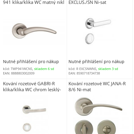
941 klika/klika WC matný nikl
EXCLUS./SN Ni-sat
Nutné přihlášení pro nákup
Nutné přihlášení pro nákup
kód: TWP941WCNS,
skladem 6 sd
kód: R EXCSNWNS,
skladem 3 sd
EAN: 8888803002009
EAN: 8590718734738
Kování rozetové GABRI-R
Kování rozetové WC JANA-R
klika/klika WC chrom lesklý-
8/6 Ni-mat
nikl matný OCN