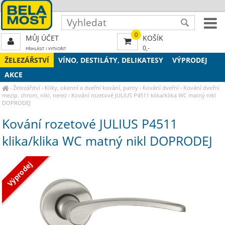
0
MŮJ ÚČET
KOŠÍK
0,-
PŘIHLÁSIT
|
VYTVOŘIT
ŽELEZÁŘSTVÍ
VÍNO, DESTILÁTY, DELIKATESY
VÝPRODEJ
AKCE
›
Železářství
›
Kliky, okenní a dveřní kování, panty
›
Kování dveřní
›
Kování dveřní
mezip. chrom, nikl, nerez
›
Kování rozetové JULIUS P4511 klika/klika WC matný nikl
DOPRODEJ
Kování rozetové JULIUS P4511
klika/klika WC matný nikl DOPRODEJ
Výprodej