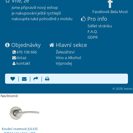
Víte, že
jsme připravili nový eshop
Facebook Bela Most
je nakupování ještě rychlejší
Pro info
nakoupíte také pohodlně z mobilu
Sdílet stránku
F.A.Q.
GDPR
Objednávky
Hlavní sekce
476 106 666
Železářství
dotaz
Víno a Alkohol
kontakt
Výprodej
|
|
|
© 2026 Insion
Navštívené:
Kování rozetové JULIUS