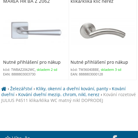
MAREA HR BA Z 2062
klika/klika klíč nerez
klika/klika WC chrom matný
CH-SAT
Nutné přihlášení pro nákup
Nutné přihlášení pro nákup
kód: TWBAZ2062WC,
skladem 2 sd
kód: TW36040BBE,
skladem 3 sd
EAN: 8888803003730
EAN: 8888803000128
›
Železářství
›
Kliky, okenní a dveřní kování, panty
›
Kování
dveřní
›
Kování dveřní mezip. chrom, nikl, nerez
›
Kování rozetové
JULIUS P4511 klika/klika WC matný nikl DOPRODEJ