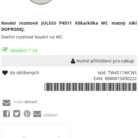
Kování rozetové JULIUS P4511 klika/klika WC matný nikl
DOPRODEJ.
Dveřní rozetové kování na WC.
skladem 1 sd
Nutné přihlášení pro nákup
do oblíbených
kód: TW4511WCNS
EAN: 8888815000222
*8888815000222*
máte
dotaz?
sdílejte!