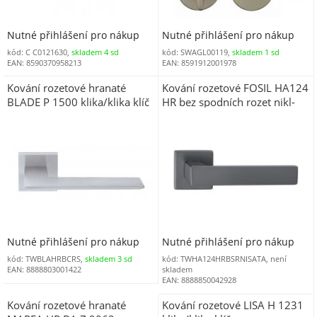
Nutné přihlášení pro nákup
Nutné přihlášení pro nákup
kód: C C0121630,
skladem 4 sd
kód: SWAGL00119,
skladem 1 sd
EAN: 8590370958213
EAN: 8591912001978
Kování rozetové hranaté
Kování rozetové FOSIL HA124
BLADE P 1500 klika/klika klíč
HR bez spodních rozet nikl-
chrom matný CH-SAT
satin-a
Nutné přihlášení pro nákup
Nutné přihlášení pro nákup
kód: TWBLAHRBCRS,
skladem 3 sd
kód: TWHA124HRBSRNISATA, není
EAN: 8888803001422
skladem
EAN: 8888850042928
Kování rozetové hranaté
Kování rozetové LISA H 1231