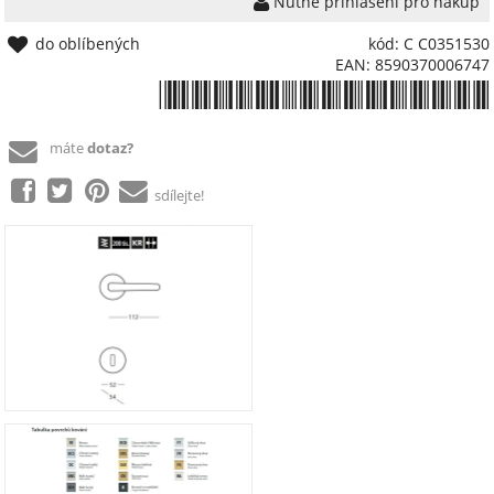
Nutné přihlášení pro nákup
do oblíbených
kód: C C0351530
EAN: 8590370006747
*8590370006747*
máte
dotaz?
sdílejte!