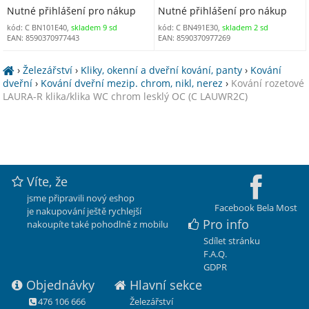
Nutné přihlášení pro nákup
Nutné přihlášení pro nákup
kód: C BN101E40,
skladem 9 sd
kód: C BN491E30,
skladem 2 sd
EAN: 8590370977443
EAN: 8590370977269
›
Železářství
›
Kliky, okenní a dveřní kování, panty
›
Kování
dveřní
›
Kování dveřní mezip. chrom, nikl, nerez
›
Kování rozetové
LAURA-R klika/klika WC chrom lesklý OC (C LAUWR2C)
Víte, že
jsme připravili nový eshop
Facebook Bela Most
je nakupování ještě rychlejší
Pro info
nakoupíte také pohodlně z mobilu
Sdílet stránku
F.A.Q.
GDPR
Objednávky
Hlavní sekce
476 106 666
Železářství