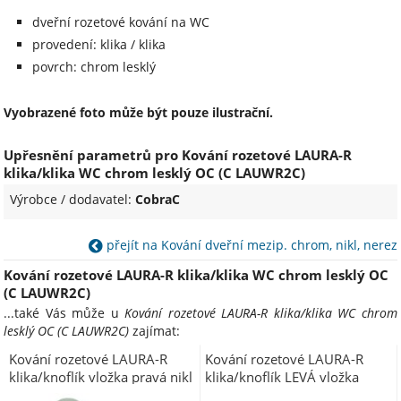
dveřní rozetové kování na WC
provedení: klika / klika
povrch: chrom lesklý
Vyobrazené foto může být pouze ilustrační.
Upřesnění parametrů pro Kování rozetové LAURA-R
klika/klika WC chrom lesklý OC (C LAUWR2C)
Výrobce / dodavatel:
CobraC
přejít na Kování dveřní mezip. chrom, nikl, nerez
Kování rozetové LAURA-R klika/klika WC chrom lesklý OC
(C LAUWR2C)
...také Vás může u
Kování rozetové LAURA-R klika/klika WC chrom
lesklý OC (C LAUWR2C)
zajímat:
Kování rozetové LAURA-R
Kování rozetové LAURA-R
klika/knoflík vložka pravá nikl
klika/knoflík LEVÁ vložka
matný ONS (C LAURRVNM)
chrom lesklý OC (C