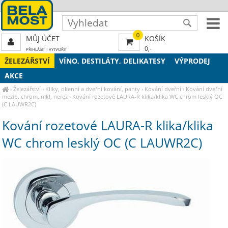
0
MŮJ ÚČET
KOŠÍK
0,-
PŘIHLÁSIT
|
VYTVOŘIT
ŽELEZÁŘSTVÍ
VÍNO, DESTILÁTY, DELIKATESY
VÝPRODEJ
AKCE
›
Železářství
›
Kliky, okenní a dveřní kování, panty
›
Kování dveřní
›
Kování dveřní
mezip. chrom, nikl, nerez
›
Kování rozetové LAURA-R klika/klika WC chrom lesklý OC
(C LAUWR2C)
Kování rozetové LAURA-R klika/klika
WC chrom lesklý OC (C LAUWR2C)