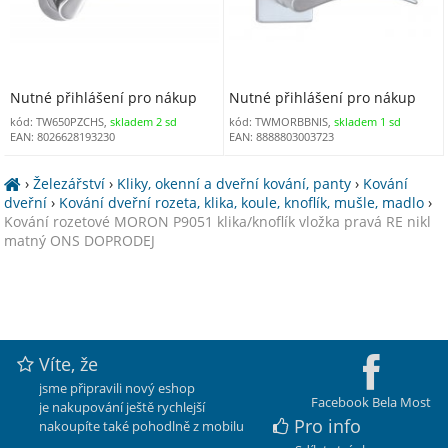
Nutné přihlášení pro nákup
Nutné přihlášení pro nákup
kód: TW650PZCHS,
skladem 2 sd
kód: TWMORBBNIS,
skladem 1 sd
EAN: 8026628193230
EAN: 8888803003723
›
Železářství
›
Kliky, okenní a dveřní kování, panty
›
Kování
dveřní
›
Kování dveřní rozeta, klika, koule, knoflík, mušle, madlo
›
Kování rozetové MORON P9051 klika/knoflík vložka pravá RE nikl
matný ONS DOPRODEJ
Víte, že
jsme připravili nový eshop
Facebook Bela Most
je nakupování ještě rychlejší
Pro info
nakoupíte také pohodlně z mobilu