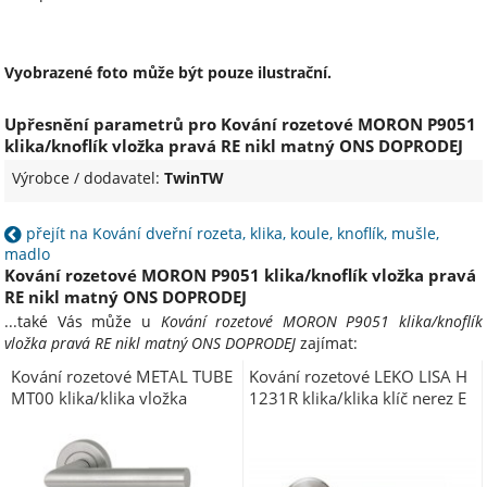
Vyobrazené foto může být pouze ilustrační.
Upřesnění parametrů pro Kování rozetové MORON P9051
klika/knoflík vložka pravá RE nikl matný ONS DOPRODEJ
Výrobce / dodavatel:
TwinTW
přejít na Kování dveřní rozeta, klika, koule, knoflík, mušle,
madlo
Kování rozetové MORON P9051 klika/knoflík vložka pravá
RE nikl matný ONS DOPRODEJ
...také Vás může u
Kování rozetové MORON P9051 klika/knoflík
vložka pravá RE nikl matný ONS DOPRODEJ
zajímat:
Kování rozetové METAL TUBE
Kování rozetové LEKO LISA H
MT00 klika/klika vložka
1231R klika/klika klíč nerez E
rozeta light