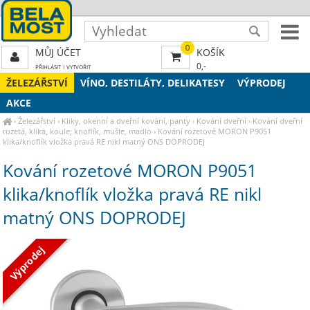
0
MŮJ ÚČET
KOŠÍK
0,-
PŘIHLÁSIT
|
VYTVOŘIT
ŽELEZÁŘSTVÍ
VÍNO, DESTILÁTY, DELIKATESY
VÝPRODEJ
AKCE
›
Železářství
›
Kliky, okenní a dveřní kování, panty
›
Kování dveřní
›
Kování dveřní
rozeta, klika, koule, knoflík, mušle, madlo
›
Kování rozetové MORON P9051
klika/knoflík vložka pravá RE nikl matný ONS DOPRODEJ
Kování rozetové MORON P9051
klika/knoflík vložka pravá RE nikl
matný ONS DOPRODEJ
Výprodej