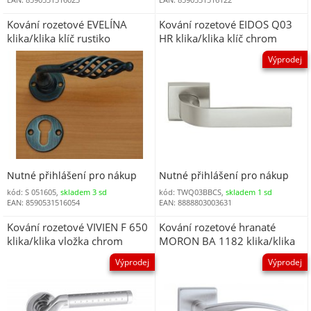
Kování rozetové EVELÍNA
Kování rozetové EIDOS Q03
klika/klika klíč rustiko
HR klika/klika klíč chrom
matný CH-SAT DOPRODEJ
Výprodej
Nutné přihlášení pro nákup
Nutné přihlášení pro nákup
kód: S 051605,
skladem 3 sd
kód: TWQ03BBCS,
skladem 1 sd
EAN: 8590531516054
EAN: 8888803003631
Kování rozetové VIVIEN F 650
Kování rozetové hranaté
klika/klika vložka chrom
MORON BA 1182 klika/klika
matný CH-SAT DOPRODEJ
klíč matný nikl NI-SAT
Výprodej
Výprodej
DOPRODEJ