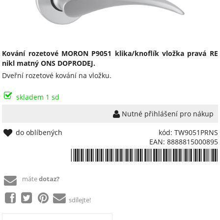
Kování rozetové MORON P9051 klika/knoflík vložka pravá RE
nikl matný ONS DOPRODEJ.
Dveřní rozetové kování na vložku.
skladem 1 sd
Nutné přihlášení pro nákup
do oblíbených
kód: TW9051PRNS
EAN: 8888815000895
*8888815000895*
máte
dotaz?
sdílejte!