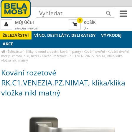
0
MŮJ ÚČET
KOŠÍK
0,-
PŘIHLÁSIT
|
VYTVOŘIT
ŽELEZÁŘSTVÍ
VÍNO, DESTILÁTY, DELIKATESY
VÝPRODEJ
AKCE
›
Železářství
›
Kliky, okenní a dveřní kování, panty
›
Kování dveřní
›
Kování dveřní
mezip. chrom, nikl, nerez
›
Kování rozetové RK.C1.VENEZIA.PZ.NIMAT, klika/klika
vložka nikl matný
Kování rozetové
RK.C1.VENEZIA.PZ.NIMAT, klika/klika
vložka nikl matný