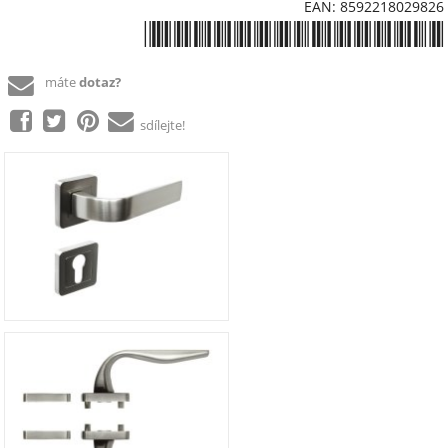
EAN: 8592218029826
*8592218029826*
máte
dotaz?
sdílejte!