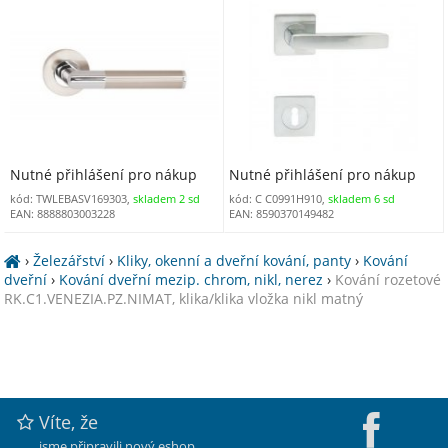
chrom
MEGRKCM5)
Nutné přihlášení pro nákup
Nutné přihlášení pro nákup
kód: TWLEBASV169303,
skladem 2 sd
kód: C C0991H910,
skladem 6 sd
EAN: 8888803003228
EAN: 8590370149482
›
Železářství
›
Kliky, okenní a dveřní kování, panty
›
Kování
dveřní
›
Kování dveřní mezip. chrom, nikl, nerez
›
Kování rozetové
RK.C1.VENEZIA.PZ.NIMAT, klika/klika vložka nikl matný
Víte, že
jsme připravili nový eshop