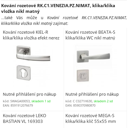
Kování rozetové RK.C1.VENEZIA.PZ.NIMAT, klika/klika
vložka nikl matný
...také Vás může u
Kování rozetové RK.C1.VENEZIA.PZ.NIMAT,
klika/klika vložka nikl matný
zajímat:
Kování rozetové KIEL-R
Kování rozetové BEATA-S
klika/klika vložka efekt nerez
klika/klika WC nikl matný
hranatá rozeta
ONS
Nutné přihlášení pro nákup
Nutné přihlášení pro nákup
kód: SWAGA00053,
skladem 1 sd
kód: C C0271H630,
skladem 2 sd
EAN: 8591912076679
EAN: 8590370980870
Kování rozetové LEKO
Kování rozetové MEGA-S
BASTIAN VL 169303
klika/klika klíč 55x55 mm
klika/klika klíč matný nikl -
matný chrom OCS (C