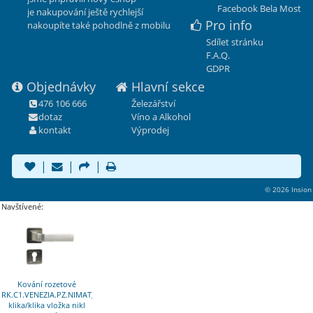
Facebook Bela Most
je nakupování ještě rychlejší
Pro info
nakoupíte také pohodlně z mobilu
Sdílet stránku
F.A.Q.
GDPR
Objednávky
Hlavní sekce
476 106 666
Železářství
dotaz
Víno a Alkohol
kontakt
Výprodej
|
|
|
© 2026 Insion
Navštívené:
Kování rozetové
RK.C1.VENEZIA.PZ.NIMAT,
klika/klika vložka nikl