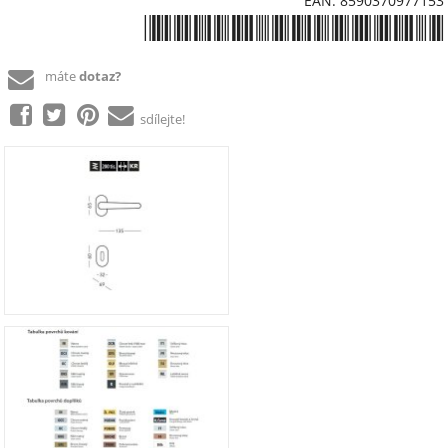
EAN: 8590370977153
*8590370977153*
máte
dotaz?
sdílejte!