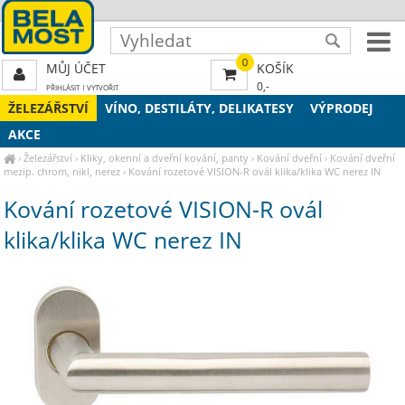
0
MŮJ ÚČET
KOŠÍK
0,-
PŘIHLÁSIT
|
VYTVOŘIT
ŽELEZÁŘSTVÍ
VÍNO, DESTILÁTY, DELIKATESY
VÝPRODEJ
AKCE
›
Železářství
›
Kliky, okenní a dveřní kování, panty
›
Kování dveřní
›
Kování dveřní
mezip. chrom, nikl, nerez
›
Kování rozetové VISION-R ovál klika/klika WC nerez IN
Kování rozetové VISION-R ovál
klika/klika WC nerez IN