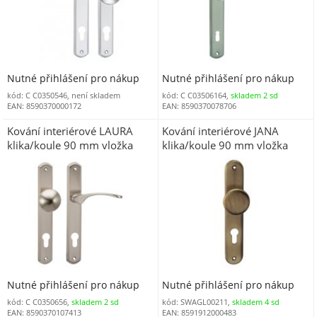
Nutné přihlášení pro nákup
Nutné přihlášení pro nákup
kód: C C0350546, není skladem
kód: C C03506164,
skladem 2 sd
EAN: 8590370000172
EAN: 8590370078706
Kování interiérové LAURA
Kování interiérové JANA
klika/koule 90 mm vložka
klika/koule 90 mm vložka
pravá nikl matný ONS
LEVÁ bronz
Nutné přihlášení pro nákup
Nutné přihlášení pro nákup
kód: C C0350656,
skladem 2 sd
kód: SWAGL00211,
skladem 4 sd
EAN: 8590370107413
EAN: 8591912000483