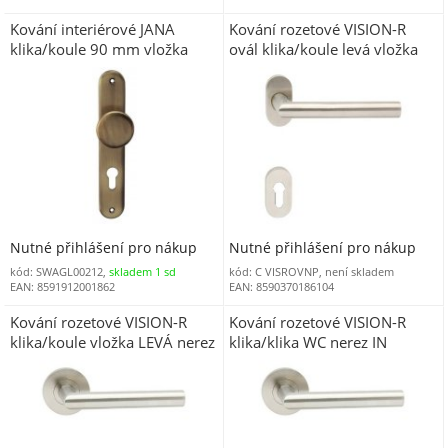
Kování interiérové JANA
Kování rozetové VISION-R
klika/koule 90 mm vložka
ovál klika/koule levá vložka
PRAVÁ bronz
nerez IN
Nutné přihlášení pro nákup
Nutné přihlášení pro nákup
kód: SWAGL00212,
skladem 1 sd
kód: C VISROVNP, není skladem
EAN: 8591912001862
EAN: 8590370186104
Kování rozetové VISION-R
Kování rozetové VISION-R
klika/koule vložka LEVÁ nerez
klika/klika WC nerez IN
IN