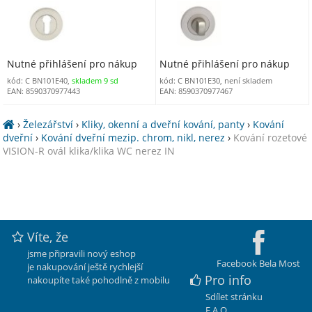
Nutné přihlášení pro nákup
Nutné přihlášení pro nákup
kód: C BN101E40,
skladem 9 sd
kód: C BN101E30, není skladem
EAN: 8590370977443
EAN: 8590370977467
›
Železářství
›
Kliky, okenní a dveřní kování, panty
›
Kování
dveřní
›
Kování dveřní mezip. chrom, nikl, nerez
›
Kování rozetové
VISION-R ovál klika/klika WC nerez IN
Víte, že
jsme připravili nový eshop
Facebook Bela Most
je nakupování ještě rychlejší
Pro info
nakoupíte také pohodlně z mobilu
Sdílet stránku
F.A.Q.