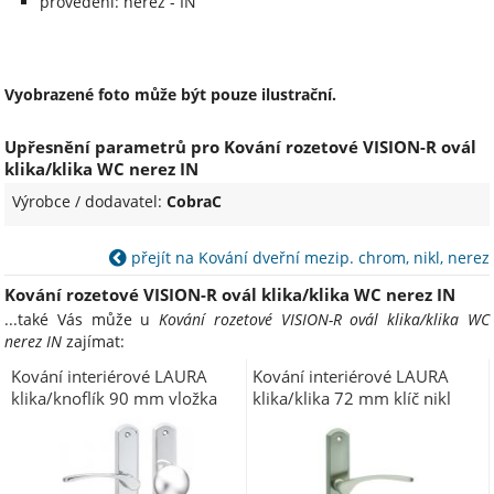
provedení: nerez - IN
Vyobrazené foto může být pouze ilustrační.
Upřesnění parametrů pro Kování rozetové VISION-R ovál
klika/klika WC nerez IN
Výrobce / dodavatel:
CobraC
přejít na Kování dveřní mezip. chrom, nikl, nerez
Kování rozetové VISION-R ovál klika/klika WC nerez IN
...také Vás může u
Kování rozetové VISION-R ovál klika/klika WC
nerez IN
zajímat:
Kování interiérové LAURA
Kování interiérové LAURA
klika/knoflík 90 mm vložka
klika/klika 72 mm klíč nikl
levá LI chrom OC (C LAU9LCR)
matný ONS (C LAU27KNM)