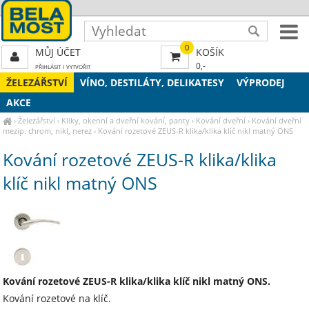
0
MŮJ ÚČET
KOŠÍK
0,-
PŘIHLÁSIT
|
VYTVOŘIT
ŽELEZÁŘSTVÍ
VÍNO, DESTILÁTY, DELIKATESY
VÝPRODEJ
AKCE
›
Železářství
›
Kliky, okenní a dveřní kování, panty
›
Kování dveřní
›
Kování dveřní
mezip. chrom, nikl, nerez
›
Kování rozetové ZEUS-R klika/klika klíč nikl matný ONS
Kování rozetové ZEUS-R klika/klika
klíč nikl matný ONS
Kování rozetové ZEUS-R klika/klika klíč nikl matný ONS.
Kování rozetové na klíč.