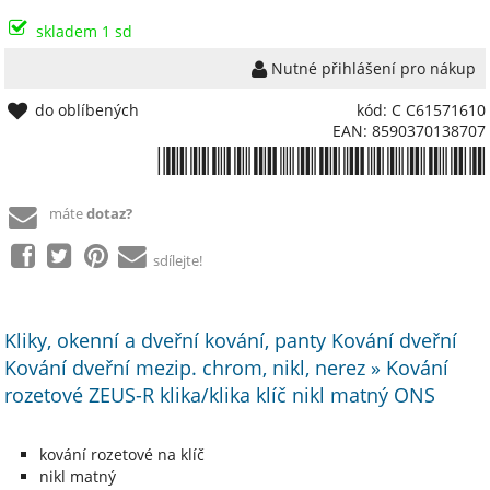
skladem 1 sd
Nutné přihlášení pro nákup
do oblíbených
kód: C C61571610
EAN: 8590370138707
*8590370138707*
máte
dotaz?
sdílejte!
Kliky, okenní a dveřní kování, panty Kování dveřní
Kování dveřní mezip. chrom, nikl, nerez » Kování
rozetové ZEUS-R klika/klika klíč nikl matný ONS
kování rozetové na klíč
nikl matný