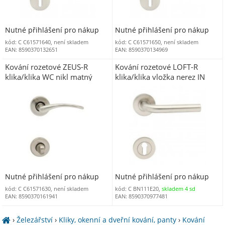
Nutné přihlášení pro nákup
Nutné přihlášení pro nákup
kód: C C61571640, není skladem
kód: C C61571650, není skladem
EAN: 8590370132651
EAN: 8590370134969
Kování rozetové ZEUS-R
Kování rozetové LOFT-R
klika/klika WC nikl matný
klika/klika vložka nerez IN
ONS
Nutné přihlášení pro nákup
Nutné přihlášení pro nákup
kód: C C61571630, není skladem
kód: C BN111E20,
skladem 4 sd
EAN: 8590370161941
EAN: 8590370977481
›
Železářství
›
Kliky, okenní a dveřní kování, panty
›
Kování