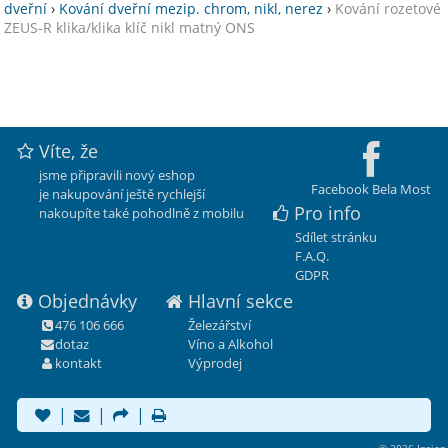
dveřní
›
Kování dveřní mezip. chrom, nikl, nerez
›
Kování rozetové
ZEUS-R klika/klika klíč nikl matný ONS
Víte, že
jsme připravili nový eshop
Facebook Bela Most
je nakupování ještě rychlejší
Pro info
nakoupíte také pohodlně z mobilu
Sdílet stránku
F.A.Q.
GDPR
Objednávky
Hlavní sekce
476 106 666
Železářství
dotaz
Víno a Alkohol
kontakt
Výprodej
|
|
|