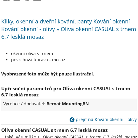
Kliky, okenní a dveřní kování, panty Kování okenní
Kování okenní - olivy » Oliva okenní CASUAL s trnem
6.7 lesklá mosaz
okenní oliva s trnem
povrchová úprava - mosaz
Vyobrazené foto může být pouze ilustrační.
Upřesnění parametrů pro Oliva okenní CASUAL s trnem
6.7 lesklá mosaz
Výrobce / dodavatel:
Bernat MountingBN
přejít na Kování okenní - olivy
Oliva okenní CASUAL s trnem 6.7 lesklá mosaz
...také Vás může u
Oliva okenní CASUAL s trnem 6.7 lesklá mosaz