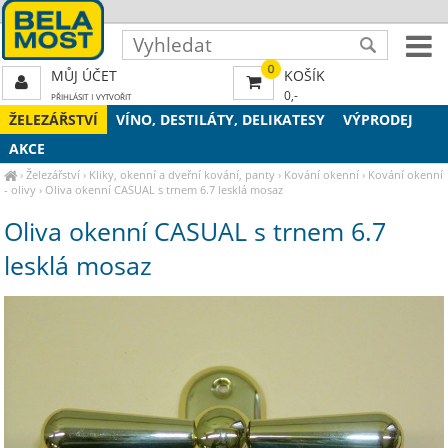
0
MŮJ ÚČET
KOŠÍK
0,-
PŘIHLÁSIT
|
VYTVOŘIT
ŽELEZÁŘSTVÍ
VÍNO, DESTILÁTY, DELIKATESY
VÝPRODEJ
AKCE
›
Železářství
›
Kliky, okenní a dveřní kování, panty
›
Kování okenní
›
Kování okenní
- olivy
›
Oliva okenní CASUAL s trnem 6.7 lesklá mosaz
Oliva okenní CASUAL s trnem 6.7
lesklá mosaz