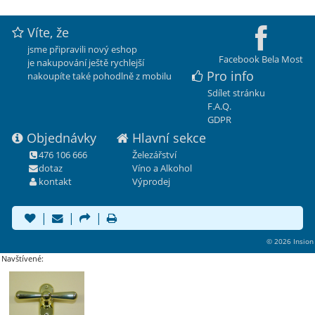
Víte, že
jsme připravili nový eshop
Facebook Bela Most
je nakupování ještě rychlejší
Pro info
nakoupíte také pohodlně z mobilu
Sdílet stránku
F.A.Q.
GDPR
Objednávky
Hlavní sekce
476 106 666
Železářství
dotaz
Víno a Alkohol
kontakt
Výprodej
|
|
|
© 2026 Insion
Navštívené: