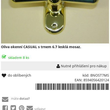
Oliva okenní CASUAL s trnem 6.7 lesklá mosaz.
skladem 8 ks
Nutné přihlášení pro nákup
do oblíbených
kód: BNOST7MS
EAN: 8594056420124
*8594056420124*
máte
dotaz?
sdílejte!