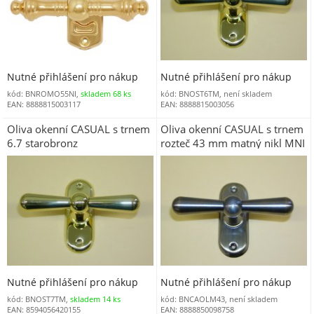
Nutné přihlášení pro nákup
Nutné přihlášení pro nákup
kód: BNROMO55NI,
skladem 68 ks
kód: BNOST6TM, není skladem
EAN: 8888815003117
EAN: 8888815003056
Oliva okenní CASUAL s trnem
Oliva okenní CASUAL s trnem
6.7 starobronz
rozteč 43 mm matný nikl MNI
Nutné přihlášení pro nákup
Nutné přihlášení pro nákup
kód: BNOST7TM,
skladem 14 ks
kód: BNCAOLM43, není skladem
EAN: 8594056420155
EAN: 8888850098758