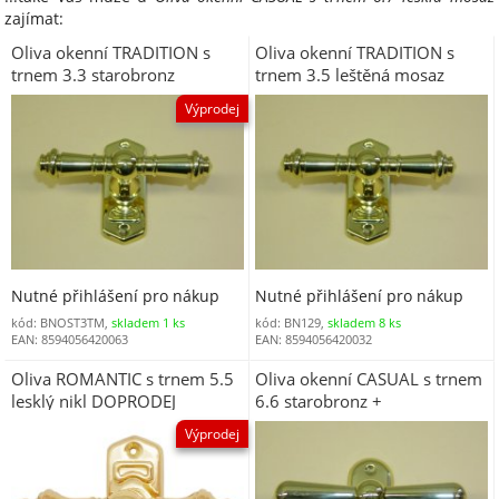
zajímat:
Oliva okenní TRADITION s
Oliva okenní TRADITION s
trnem 3.3 starobronz
trnem 3.5 leštěná mosaz
DOPRODEJ
Výprodej
Nutné přihlášení pro nákup
Nutné přihlášení pro nákup
kód: BNOST3TM,
skladem 1 ks
kód: BN129,
skladem 8 ks
EAN: 8594056420063
EAN: 8594056420032
Oliva ROMANTIC s trnem 5.5
Oliva okenní CASUAL s trnem
lesklý nikl DOPRODEJ
6.6 starobronz +
Výprodej