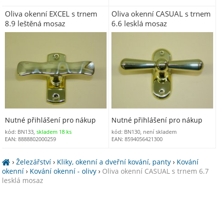
Oliva okenní EXCEL s trnem
Oliva okenní CASUAL s trnem
8.9 leštěná mosaz
6.6 lesklá mosaz
Nutné přihlášení pro nákup
Nutné přihlášení pro nákup
kód: BN133,
skladem 18 ks
kód: BN130, není skladem
EAN: 8888802000259
EAN: 8594056421300
›
Železářství
›
Kliky, okenní a dveřní kování, panty
›
Kování
okenní
›
Kování okenní - olivy
›
Oliva okenní CASUAL s trnem 6.7
lesklá mosaz