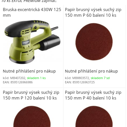
10 ks EXTOL PREMIUM
zajímat:
Bruska excentrická 430W 125
Papír brusný výsek suchý zip
mm
150 mm P 60 balení 10 ks
EXTOL PREMIUM
Nutné přihlášení pro nákup
Nutné přihlášení pro nákup
kód: MB407202,
skladem 1 ks
kód: MB8803572,
skladem 7 sd
EAN: 8595126966986
EAN: 8595126963725
Papír brusný výsek suchý zip
Papír brusný výsek suchý zip
150 mm P 120 balení 10 ks
150 mm P 40 balení 10 ks
EXTOL PREMIUM
EXTOL PREMIUM