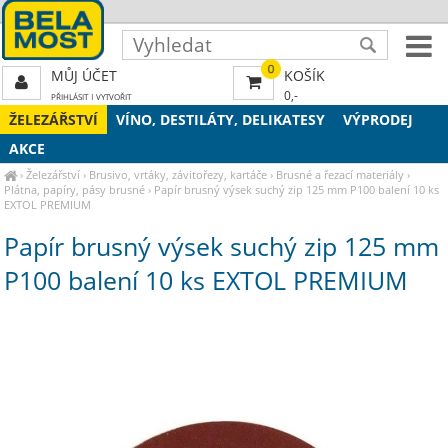
0
MŮJ ÚČET
KOŠÍK
0,-
PŘIHLÁSIT
|
VYTVOŘIT
ŽELEZÁŘSTVÍ
VÍNO, DESTILÁTY, DELIKATESY
VÝPRODEJ
AKCE
›
Železářství
›
Brusivo, vrtáky, závitořezy, kartáče
›
Brusné a řezací materiály
›
Plátna, papíry, pásy brusné
›
Papír brusný výsek suchý zip 125 mm P100 balení 10 ks
EXTOL PREMIUM
Papír brusný výsek suchý zip 125 mm
P100 balení 10 ks EXTOL PREMIUM