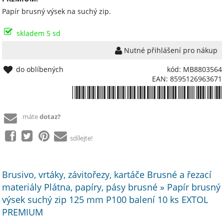
Papír brusný výsek na suchý zip.
skladem 5 sd
Nutné přihlášení pro nákup
do oblíbených
kód: MB8803564
EAN: 8595126963671
*8595126963671*
máte
dotaz?
sdílejte!
Brusivo, vrtáky, závitořezy, kartáče Brusné a řezací
materiály Plátna, papíry, pásy brusné » Papír brusný
výsek suchý zip 125 mm P100 balení 10 ks EXTOL
PREMIUM