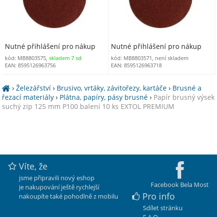
Nutné přihlášení pro nákup
Nutné přihlášení pro nákup
kód: MB8803575,
skladem 7 sd
kód: MB8803571, není skladem
EAN: 8595126963756
EAN: 8595126963718
›
Železářství
›
Brusivo, vrtáky, závitořezy, kartáče
›
Brusné a
řezací materiály
›
Plátna, papíry, pásy brusné
›
Papír brusný výsek
suchý zip 125 mm P100 balení 10 ks EXTOL PREMIUM
Víte, že
jsme připravili nový eshop
Facebook Bela Most
je nakupování ještě rychlejší
Pro info
nakoupíte také pohodlně z mobilu
Sdílet stránku