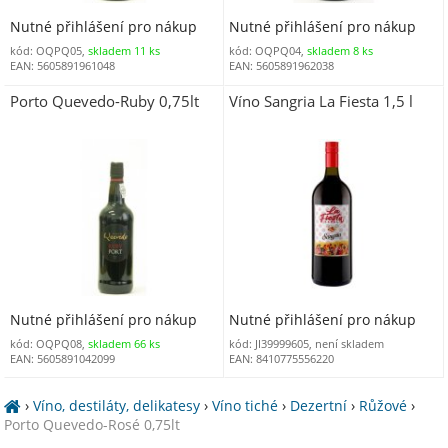
Nutné přihlášení pro nákup
Nutné přihlášení pro nákup
kód: OQPQ05,
skladem 11 ks
kód: OQPQ04,
skladem 8 ks
EAN: 5605891961048
EAN: 5605891962038
Porto Quevedo-Ruby 0,75lt
Víno Sangria La Fiesta 1,5 l
Nutné přihlášení pro nákup
Nutné přihlášení pro nákup
kód: OQPQ08,
skladem 66 ks
kód: JI39999605, není skladem
EAN: 5605891042099
EAN: 8410775556220
›
Víno, destiláty, delikatesy
›
Víno tiché
›
Dezertní
›
Růžové
›
Porto Quevedo-Rosé 0,75lt