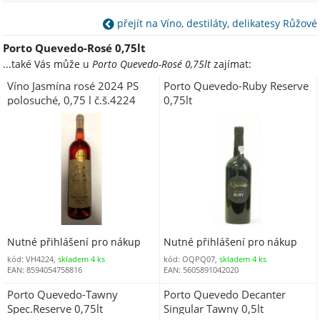
přejít na Víno, destiláty, delikatesy Růžové
Porto Quevedo-Rosé 0,75lt
...také Vás může u
Porto Quevedo-Rosé 0,75lt
zajímat:
Víno Jasmína rosé 2024 PS
Porto Quevedo-Ruby Reserve
polosuché, 0,75 l č.š.4224
0,75lt
alk.11,5%
Nutné přihlášení pro nákup
Nutné přihlášení pro nákup
kód: VH4224,
skladem 4 ks
kód: OQPQ07,
skladem 4 ks
EAN: 8594054758816
EAN: 5605891042020
Porto Quevedo-Tawny
Porto Quevedo Decanter
Spec.Reserve 0,75lt
Singular Tawny 0,5lt