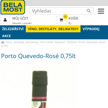
0
MŮJ ÚČET
KOŠÍK
0,-
PŘIHLÁSIT
|
VYTVOŘIT
ŽELEZÁŘSTVÍ
VÍNO, DESTILÁTY, DELIKATESY
VÝPRODEJ
AKCE
›
Víno, destiláty, delikatesy
›
Víno tiché
›
Dezertní
›
Růžové
›
Porto Quevedo-Rosé
0,75lt
Porto Quevedo-Rosé 0,75lt