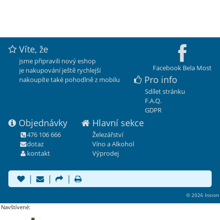
Víte, že
jsme připravili nový eshop
Facebook Bela Most
je nakupování ještě rychlejší
Pro info
nakoupíte také pohodlně z mobilu
Sdílet stránku
F.A.Q.
GDPR
Objednávky
Hlavní sekce
476 106 666
Železářství
dotaz
Víno a Alkohol
kontakt
Výprodej
|
|
|
© 2026 Insion
Navštívené: