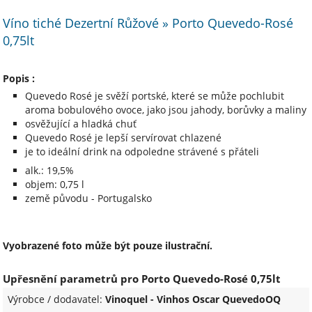
Víno tiché Dezertní Růžové » Porto Quevedo-Rosé
0,75lt
Popis :
Quevedo Rosé je svěží portské, které se může pochlubit
aroma bobulového ovoce, jako jsou jahody, borůvky a maliny
osvěžující a hladká chuť
Quevedo Rosé je lepší servírovat chlazené
je to ideální drink na odpoledne strávené s přáteli
alk.: 19,5%
objem: 0,75 l
země původu - Portugalsko
Vyobrazené foto může být pouze ilustrační.
Upřesnění parametrů pro Porto Quevedo-Rosé 0,75lt
Výrobce / dodavatel:
Vinoquel - Vinhos Oscar QuevedoOQ