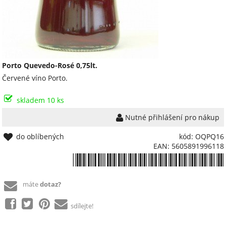
Porto Quevedo-Rosé 0,75lt.
Červené víno Porto.
skladem 10 ks
Nutné přihlášení pro nákup
do oblíbených
kód: OQPQ16
EAN: 5605891996118
*5605891996118*
máte
dotaz?
sdílejte!