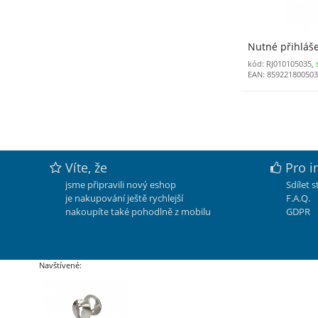
Nutné přihláš
kód: RJ010105035,
EAN: 85922180050
Víte, že
Pro i
jsme připravili nový eshop
Sdílet 
je nakupování ještě rychlejší
F.A.Q.
nakoupíte také pohodlně z mobilu
GDPR
Navštívené: