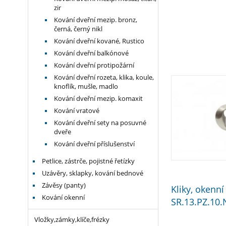
zir
Kování dveřní mezip. bronz,
černá, černý nikl
Kování dveřní kované, Rustico
Kování dveřní balkónové
Kování dveřní protipožární
Kování dveřní rozeta, klika, koule,
knoflík, mušle, madlo
Kování dveřní mezip. komaxit
Kování vratové
Kování dveřní sety na posuvné
dveře
Kování dveřní příslušenství
Petlice, zástrče, pojistné řetízky
Uzávěry, sklapky, kování bednové
Závěsy (panty)
Kliky, okenn
Kování okenní
SR.13.PZ.10.
Vložky,zámky,klíče,frézky