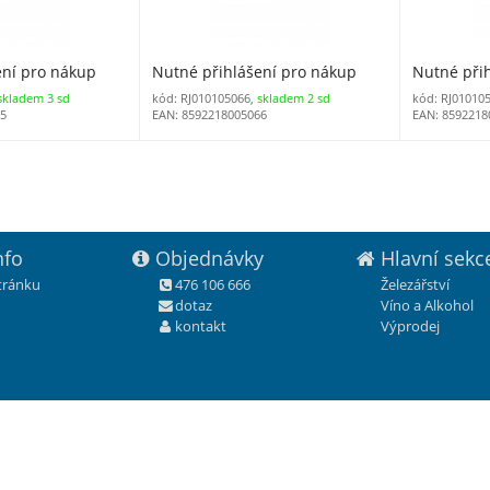
ení pro nákup
Nutné přihlášení pro nákup
Nutné při
skladem 3 sd
kód: RJ010105066,
skladem 2 sd
kód: RJ01010
35
EAN: 8592218005066
EAN: 8592218
nfo
Objednávky
Hlavní sekc
stránku
476 106 666
Železářství
dotaz
Víno a Alkohol
kontakt
Výprodej