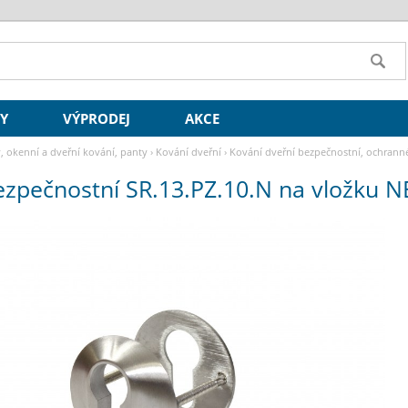
SY
VÝPRODEJ
AKCE
y, okenní a dveřní kování, panty
›
Kování dveřní
›
Kování dveřní bezpečnostní, ochrann
ezpečnostní SR.13.PZ.10.N na vložku 