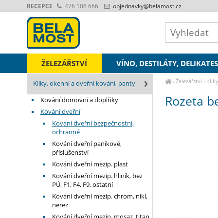
RECEPCE
476 106 666
objednavky
@belamost.cz
ŽELEZÁŘSTVÍ
VÍNO, DESTILÁTY, DELIKATE
›
Železářství
›
Klik
Kliky, okenní a dveřní kování, panty
Rozeta b
Kování domovní a doplňky
Kování dveřní
Kování dveřní bezpečnostní,
ochranné
Kování dveřní panikové,
příslušenství
Kování dveřní mezip. plast
Kování dveřní mezip. hliník, bez
PÚ, F1, F4, F9, ostatní
Kování dveřní mezip. chrom, nikl,
nerez
Kování dveřní mezip. mosaz, titan,