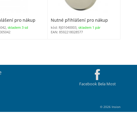
hlášení pro nákup
Nutné přihlášení pro nákup
5042,
skladem 3 sd
kód: RJ01040003,
skladem 1 pár
005042
EAN: 8592218028577
e
Facebook Bela Most
© 2026 Insion