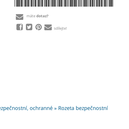
*8592218037449*
máte
dotaz?
sdílejte!
bezpečnostní, ochranné » Rozeta bezpečnostní