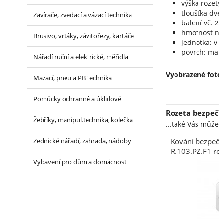
výška roze
tloušťka d
Zavírače, zvedací a vázací technika
balení vč. 
hmotnost ne
Brusivo, vrtáky, závitořezy, kartáče
jednotka: v
povrch: ma
Nářadí ruční a elektrické, měřidla
Vyobrazené foto
Mazací, pneu a PB technika
Pomůcky ochranné a úklidové
Rozeta bezpeč
Žebříky, manipul.technika, kolečka
...také Vás můž
Kování bezpeč
Zednické nářadí, zahrada, nádoby
R.103.PZ.F1 r
bez překrytí s
Vybavení pro dům a domácnost