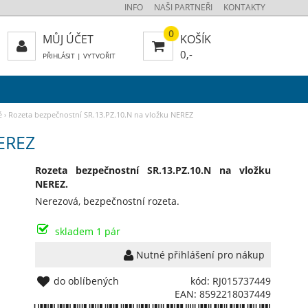
INFO
NAŠI PARTNEŘI
KONTAKTY
0
MŮJ ÚČET
KOŠÍK
0,-
PŘIHLÁSIT
|
VYTVOŘIT
é
›
Rozeta bezpečnostní SR.13.PZ.10.N na vložku NEREZ
NEREZ
Rozeta bezpečnostní SR.13.PZ.10.N na vložku
NEREZ.
Nerezová, bezpečnostní rozeta.
skladem 1 pár
Nutné přihlášení pro nákup
do oblíbených
kód: RJ015737449
EAN: 8592218037449