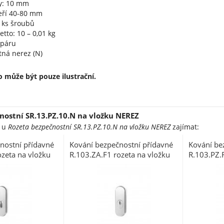
ty: 10 mm
veří 40-80 mm
2 ks šroubů
tto: 10 – 0,01 kg
 páru
tná nerez (N)
 může být pouze ilustrační.
nostní SR.13.PZ.10.N na vložku NEREZ
e u
Rozeta bezpečnostní SR.13.PZ.10.N na vložku NEREZ
zajímat:
nostní přídavné
Kování bezpečnostní přídavné
Kování be
ozeta na vložku
R.103.ZA.F1 rozeta na vložku
R.103.PZ.F
tříbrný elox
stříbrný elox s překrytím
bez překry