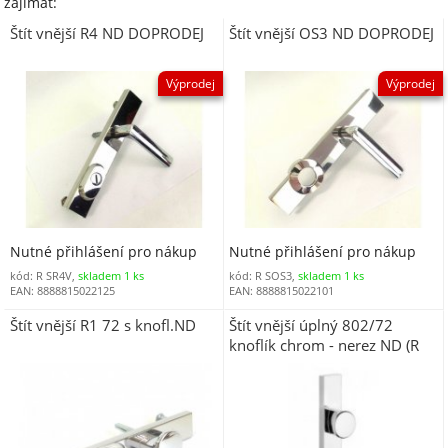
zajímat:
Štít vnější R4 ND DOPRODEJ
Štít vnější OS3 ND DOPRODEJ
Výprodej
Výprodej
Nutné přihlášení pro nákup
Nutné přihlášení pro nákup
kód: R SR4V,
skladem 1 ks
kód: R SOS3,
skladem 1 ks
EAN: 8888815022125
EAN: 8888815022101
Štít vnější R1 72 s knofl.ND
Štít vnější úplný 802/72
knoflík chrom - nerez ND (R
802ND)