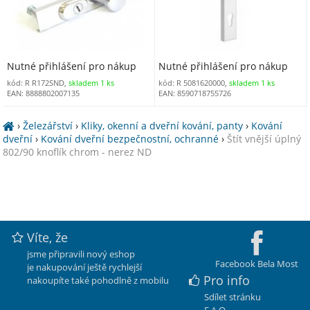
Nutné přihlášení pro nákup
Nutné přihlášení pro nákup
kód: R R172SND,
skladem 1 ks
kód: R 5081620000,
skladem 1 ks
EAN: 8888802007135
EAN: 8590718755726
›
Železářství
›
Kliky, okenní a dveřní kování, panty
›
Kování
dveřní
›
Kování dveřní bezpečnostní, ochranné
›
Štít vnější úplný
802/90 knoflík chrom - nerez ND
Víte, že
jsme připravili nový eshop
Facebook Bela Most
je nakupování ještě rychlejší
Pro info
nakoupíte také pohodlně z mobilu
Sdílet stránku