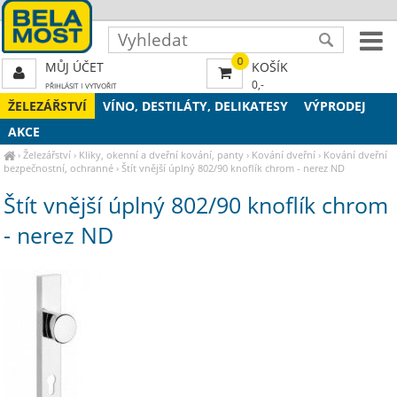
0
MŮJ ÚČET
KOŠÍK
0,-
PŘIHLÁSIT
|
VYTVOŘIT
ŽELEZÁŘSTVÍ
VÍNO, DESTILÁTY, DELIKATESY
VÝPRODEJ
AKCE
›
Železářství
›
Kliky, okenní a dveřní kování, panty
›
Kování dveřní
›
Kování dveřní
bezpečnostní, ochranné
›
Štít vnější úplný 802/90 knoflík chrom - nerez ND
Štít vnější úplný 802/90 knoflík chrom
- nerez ND