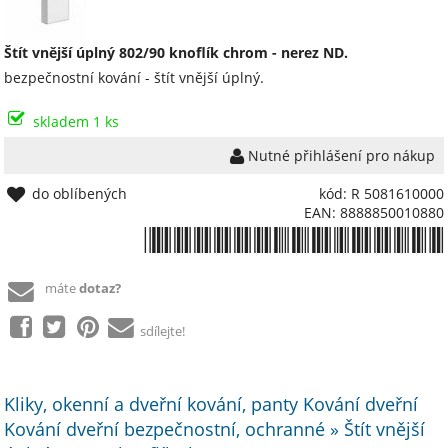
Štít vnější úplný 802/90 knoflík chrom - nerez ND.
bezpečnostní kování - štít vnější úplný.
skladem 1 ks
Nutné přihlášení pro nákup
do oblíbených
kód: R 5081610000
EAN: 8888850010880
*8888850010880*
máte
dotaz?
sdílejte!
Kliky, okenní a dveřní kování, panty Kování dveřní
Kování dveřní bezpečnostní, ochranné » Štít vnější