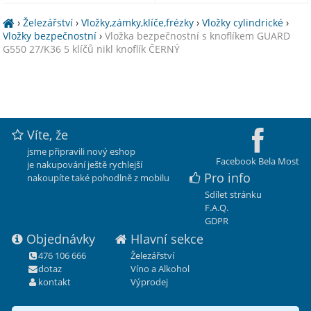
›
Železářství
›
Vložky,zámky,klíče,frézky
›
Vložky cylindrické
›
Vložky bezpečnostní
›
Vložka bezpečnostní s knoflíkem GUARD
G550 27/K36 5 klíčů nikl knoflík ČERNÝ
Víte, že
jsme připravili nový eshop
Facebook Bela Most
je nakupování ještě rychlejší
Pro info
nakoupíte také pohodlně z mobilu
Sdílet stránku
F.A.Q.
GDPR
Objednávky
Hlavní sekce
476 106 666
Železářství
dotaz
Víno a Alkohol
kontakt
Výprodej