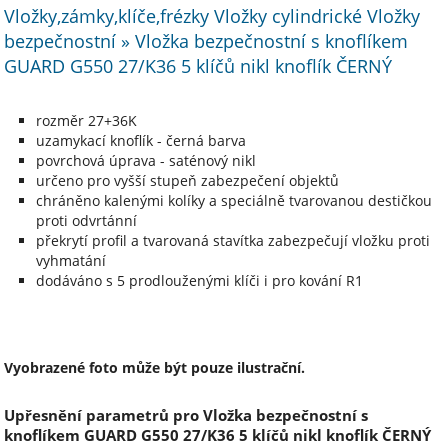
Vložky,zámky,klíče,frézky Vložky cylindrické Vložky
bezpečnostní » Vložka bezpečnostní s knoflíkem
GUARD G550 27/K36 5 klíčů nikl knoflík ČERNÝ
rozměr 27+36K
uzamykací knoflík - černá barva
povrchová úprava - saténový nikl
určeno pro vyšší stupeň zabezpečení objektů
chráněno kalenými kolíky a speciálně tvarovanou destičkou
proti odvrtánní
překrytí profil a tvarovaná stavítka zabezpečují vložku proti
vyhmatání
dodáváno s 5 prodlouženými klíči i pro kování R1
Vyobrazené foto může být pouze ilustrační.
Upřesnění parametrů pro Vložka bezpečnostní s
knoflíkem GUARD G550 27/K36 5 klíčů nikl knoflík ČERNÝ