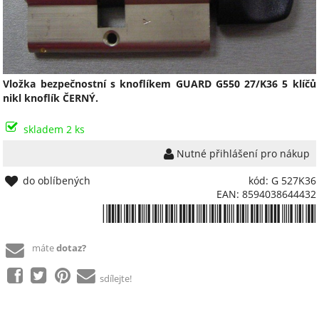
Vložka bezpečnostní s knoflíkem GUARD G550 27/K36 5 klíčů
nikl knoflík ČERNÝ.
skladem 2 ks
Nutné přihlášení pro nákup
do oblíbených
kód: G 527K36
EAN: 8594038644432
*8594038644432*
máte
dotaz?
sdílejte!