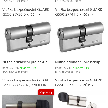
EAN: 8594038644012
EAN: 8594038644029
Vložka bezpečnostní GUARD
Vložka bezpečnostní GUARD
G550 27/36 5 klíčů nikl
G550 27/41 5 klíčů nikl
Nutné přihlášení pro nákup
Nutné přihlášení pro nákup
kód: G 52736,
skladem 1 ks
kód: G 52741,
skladem 1 ks
EAN: 8594038644036
EAN: 8594038644043
Vložka bezpečnostní GUARD
Vložka bezpečnostní GUARD
G550 27/K27 Ni, KNOFLÍK
G550 36/76 5 klíčů nikl
ČERNÝ, DOPRODEJ
Výprodej