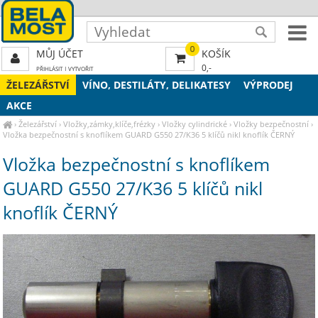
0
MŮJ ÚČET
KOŠÍK
0,-
PŘIHLÁSIT
|
VYTVOŘIT
ŽELEZÁŘSTVÍ
VÍNO, DESTILÁTY, DELIKATESY
VÝPRODEJ
AKCE
›
Železářství
›
Vložky,zámky,klíče,frézky
›
Vložky cylindrické
›
Vložky bezpečnostní
›
Vložka bezpečnostní s knoflíkem GUARD G550 27/K36 5 klíčů nikl knoflík ČERNÝ
Vložka bezpečnostní s knoflíkem
GUARD G550 27/K36 5 klíčů nikl
knoflík ČERNÝ