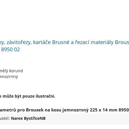
ky, závitořezy, kartáče Brusné a řezací materiály Bro
 8950 02
umělý korund
emnozrnný
 může být pouze ilustrační.
ametrů pro Brousek na kosu jemnozrnný 225 x 14 mm 8950
vatel:
Narex BystřiceNB