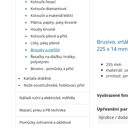
Kotouče řezací
Kotouče diamantové
Kotouče a materiál leštící
Plátna, papíry, pásy brusné
Houby brusné
Kotouče pilové a přísl.
Brusivo, vrtá
Listy, pásy pilové
225 x 14 mm
Brousky a ostřiče
Řezačky na dlažbu, trubky,
polystyren
255 mm
Brusivo - pomůcky a přísl.
materiál: 
zrnitost: j
Kartáče drátěné
Nože soustružnické, hoblovací, přísl
Vyobrazené foto
Nářadí ruční a elektrické, měřidla
Upřesnění par
Mazací, pneu a PB technika
Výrobce / doda
Pomůcky ochranné a úklidové