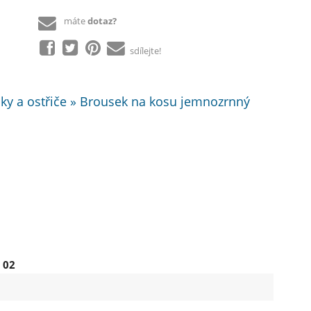
máte
dotaz?
sdílejte!
usky a ostřiče » Brousek na kosu jemnozrnný
 02