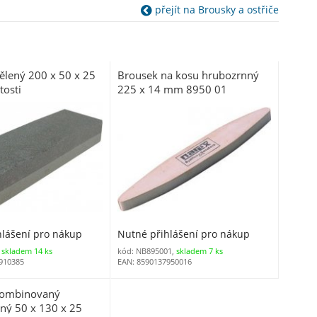
přejít na Brousky a ostřiče
ělený 200 x 50 x 25
Brousek na kosu hrubozrnný
tosti
225 x 14 mm 8950 01
hlášení pro nákup
Nutné přihlášení pro nákup
,
skladem 14 ks
kód: NB895001,
skladem 7 ks
910385
EAN: 8590137950016
kombinovaný
ný 50 x 130 x 25