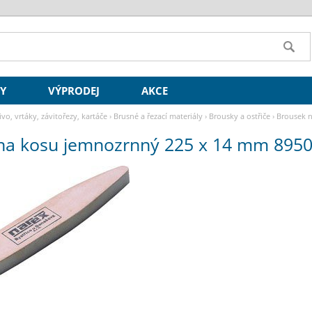
SY
VÝPRODEJ
AKCE
ivo, vrtáky, závitořezy, kartáče
›
Brusné a řezací materiály
›
Brousky a ostřiče
›
Brousek n
na kosu jemnozrnný 225 x 14 mm 8950