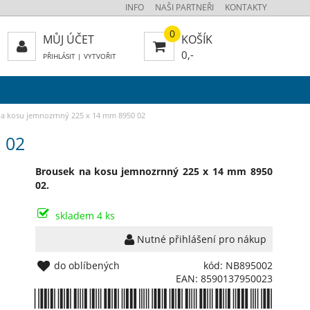
INFO
NAŠI PARTNEŘI
KONTAKTY
0
MŮJ ÚČET
KOŠÍK
0,-
PŘIHLÁSIT
|
VYTVOŘIT
a kosu jemnozrnný 225 x 14 mm 8950 02
 02
Brousek na kosu jemnozrnný 225 x 14 mm 8950
02.
skladem 4 ks
Nutné přihlášení pro nákup
do oblíbených
kód: NB895002
EAN: 8590137950023
*8590137950023*