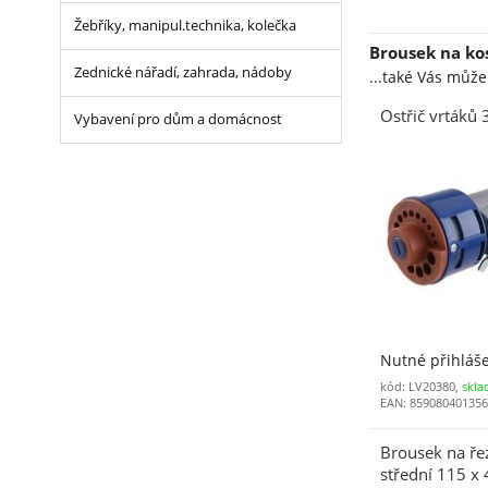
Žebříky, manipul.technika, kolečka
Brousek na ko
Zednické nářadí, zahrada, nádoby
...také Vás můž
Ostřič vrtáků
Vybavení pro dům a domácnost
Nutné přihláš
kód: LV20380,
skla
EAN: 85908040135
Brousek na ře
střední 115 