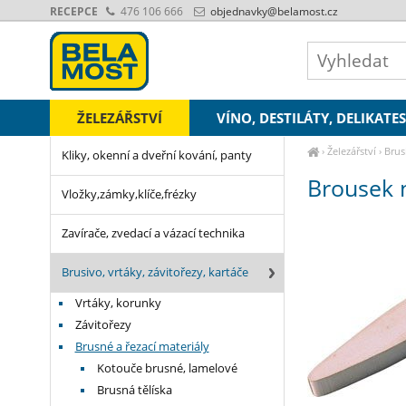
RECEPCE
476 106 666
objednavky
@belamost.cz
ŽELEZÁŘSTVÍ
VÍNO, DESTILÁTY, DELIKATE
›
Železářství
›
Brus
Kliky, okenní a dveřní kování, panty
Brousek 
Vložky,zámky,klíče,frézky
Zavírače, zvedací a vázací technika
Brusivo, vrtáky, závitořezy, kartáče
Vrtáky, korunky
Závitořezy
Brusné a řezací materiály
Kotouče brusné, lamelové
Brusná tělíska