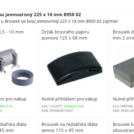
su jemnozrnný 225 x 14 mm 8950 02
e u
Brousek na kosu jemnozrnný 225 x 14 mm 8950 02
zajímat:
 3,5 - 10 mm
Držák brusného papíru
Brousek d
gumový 125 x 68 mm
mm 2 zrni
ení pro nákup
Nutné přihlášení pro nákup
Nutné při
dem 2 ks
kód: LV22077,
skladem 4 ks
kód: MB3940
63
EAN: 8590804015697
EAN: 8595126
zbářská dláta
Brousek na řezbářská dláta
Brousek 
x 45 mm
jemný 115 x 45 mm
oboustran