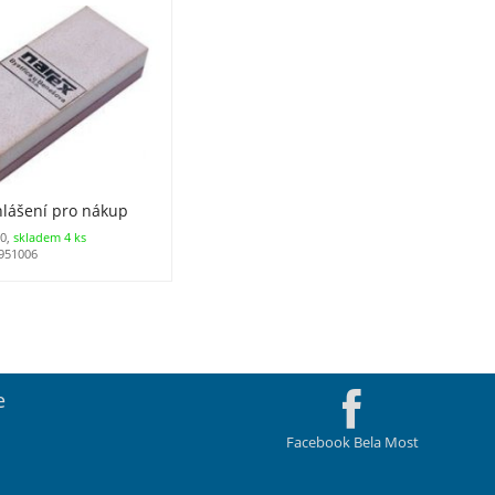
 00
hlášení pro nákup
0,
skladem 4 ks
951006
e
Facebook Bela Most