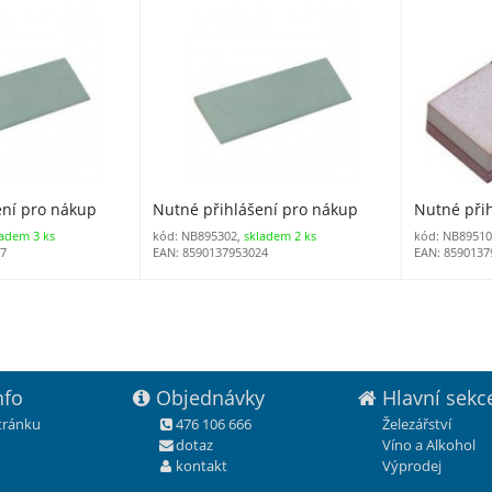
mm 8951
ení pro nákup
Nutné přihlášení pro nákup
Nutné při
ladem 3 ks
kód: NB895302,
skladem 2 ks
kód: NB89510
17
EAN: 8590137953024
EAN: 8590137
nfo
Objednávky
Hlavní sekc
stránku
476 106 666
Železářství
dotaz
Víno a Alkohol
kontakt
Výprodej