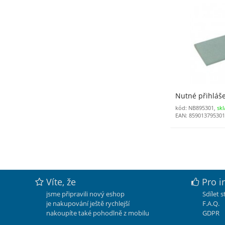
Nutné přihláš
kód: NB895301,
sk
EAN: 85901379530
Víte, že
Pro i
jsme připravili nový eshop
Sdílet 
je nakupování ještě rychlejší
F.A.Q.
nakoupíte také pohodlně z mobilu
GDPR