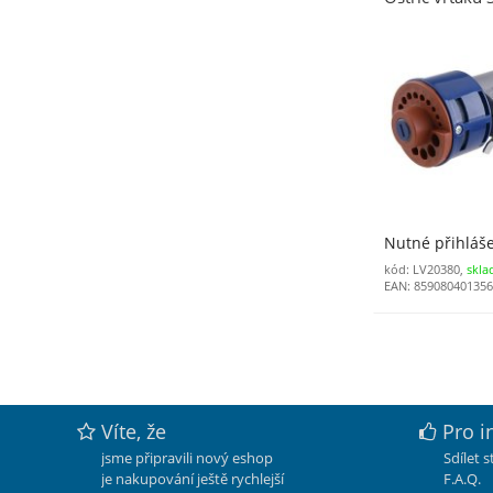
Nutné přihláš
kód: LV20380,
skla
EAN: 85908040135
Víte, že
Pro i
jsme připravili nový eshop
Sdílet 
je nakupování ještě rychlejší
F.A.Q.