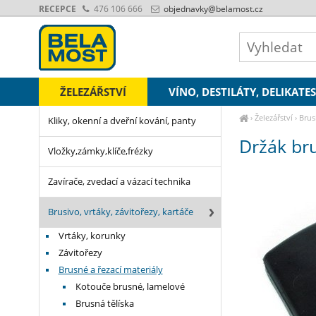
RECEPCE
476 106 666
objednavky
@belamost.cz
ŽELEZÁŘSTVÍ
VÍNO, DESTILÁTY, DELIKATE
›
Železářství
›
Brus
Kliky, okenní a dveřní kování, panty
Držák br
Vložky,zámky,klíče,frézky
Zavírače, zvedací a vázací technika
Brusivo, vrtáky, závitořezy, kartáče
Vrtáky, korunky
Závitořezy
Brusné a řezací materiály
Kotouče brusné, lamelové
Brusná tělíska