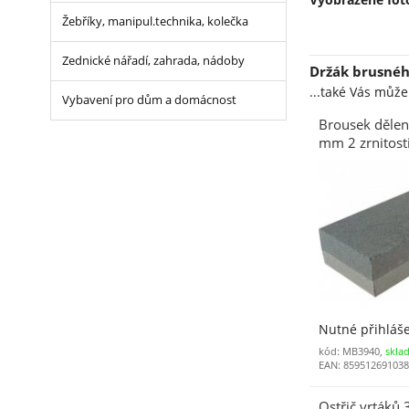
Žebříky, manipul.technika, kolečka
Zednické nářadí, zahrada, nádoby
Držák brusné
...také Vás můž
Vybavení pro dům a domácnost
Brousek dělen
mm 2 zrnitost
Nutné přihláš
kód: MB3940,
skla
EAN: 85951269103
Ostřič vrtáků