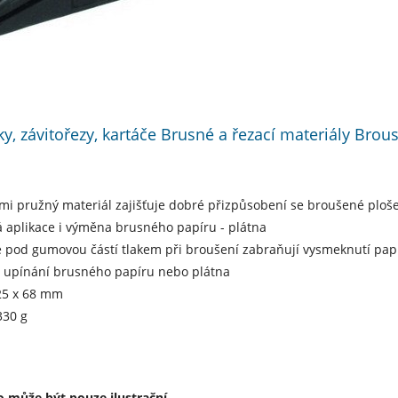
áky, závitořezy, kartáče Brusné a řezací materiály Bro
mi pružný materiál zajišťuje dobré přizpůsobení se broušené ploš
 aplikace i výměna brusného papíru - plátna
é pod gumovou částí tlakem při broušení zabraňují vysmeknutí papí
o upínání brusného papíru nebo plátna
25 x 68 mm
330 g
 může být pouze ilustrační.