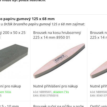
ho papíru gumový 125 x 68 mm
e u
Držák brusného papíru gumový 125 x 68 mm
zajímat:
ý 200 x 50 x 25
Brousek na kosu hrubozrnný
Brousek n
i
225 x 14 mm 8950 01
225 x 14
ení pro nákup
Nutné přihlášení pro nákup
Nutné při
dem 14 ks
kód: NB895001,
skladem 7 ks
kód: NB89500
85
EAN: 8590137950016
EAN: 8590137
 3,5 - 10 mm
Brousek ruční na nůžky a nože
Ostřič uni