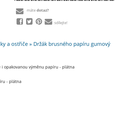
máte
dotaz?
sdílejte!
usky a ostřiče » Držák brusného papíru gumový
e i opakovanou výměnu papíru - plátna
ru - plátna