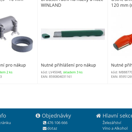
WINLAND
120 mm (n
ení pro nákup
Nutné přihlášení pro nákup
Nutné při
dem 2 ks
kód: LV45048,
skladem 3 ks
kód: MB8877
63
EAN: 8590804031161
EAN: 8595126
nfo
Objednávky
Hlavní sekc
stránku
476 106 666
Železářství
dotaz
Víno a Alkohol