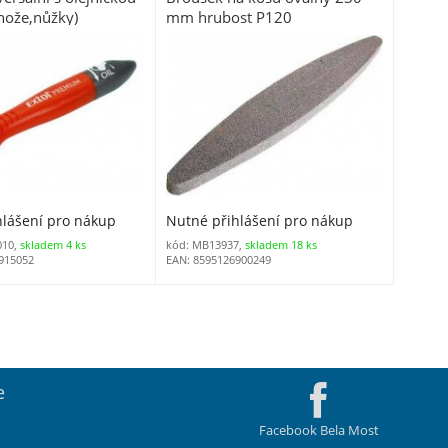
ože,nůžky)
mm hrubost P120
hlášení pro nákup
Nutné přihlášení pro nákup
010,
skladem 4 ks
kód: MB13937,
skladem 18 ks
915052
EAN: 8595126900249
e
Facebook Bela Most