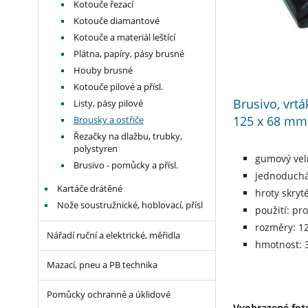
Kotouče řezací
Kotouče diamantové
Kotouče a materiál leštící
Plátna, papíry, pásy brusné
Houby brusné
Kotouče pilové a přísl.
Brusivo, vrt
Listy, pásy pilové
125 x 68 mm
Brousky a ostřiče
Řezačky na dlažbu, trubky,
polystyren
gumový vel
Brusivo - pomůcky a přísl.
jednoduchá
Kartáče drátěné
hroty skryt
Nože soustružnické, hoblovací, přísl
použití: pr
rozměry: 1
Nářadí ruční a elektrické, měřidla
hmotnost: 
Mazací, pneu a PB technika
Pomůcky ochranné a úklidové
Vyobrazené foto