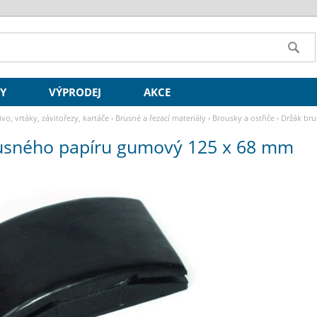
SY
VÝPRODEJ
AKCE
ivo, vrtáky, závitořezy, kartáče
›
Brusné a řezací materiály
›
Brousky a ostřiče
›
Držák br
usného papíru gumový 125 x 68 mm