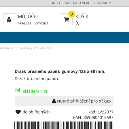
INFO
NAŠI PARTNEŘI
KONTAKTY
0
MŮJ ÚČET
KOŠÍK
0,-
PŘIHLÁSIT
|
VYTVOŘIT
usného papíru gumový 125 x 68 mm
Držák brusného papíru gumový 125 x 68 mm.
Držák brusného papíru.
skladem 4 ks
Nutné přihlášení pro nákup
do oblíbených
kód: LV22077
EAN: 8590804015697
*8590804015697*