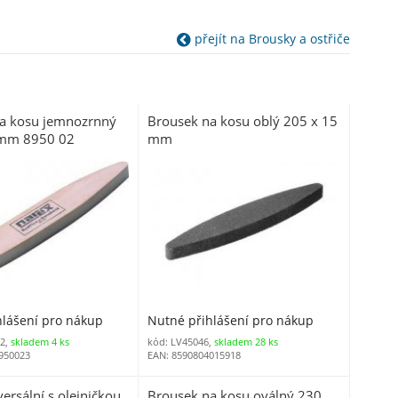
přejít na Brousky a ostřiče
a kosu jemnozrnný
Brousek na kosu oblý 205 x 15
 mm 8950 02
mm
hlášení pro nákup
Nutné přihlášení pro nákup
2,
skladem 4 ks
kód: LV45046,
skladem 28 ks
950023
EAN: 8590804015918
versální s olejničkou
Brousek na kosu oválný 230