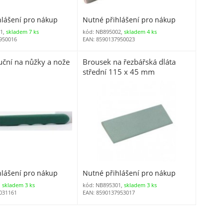
hlášení pro nákup
Nutné přihlášení pro nákup
1,
skladem 7 ks
kód: NB895002,
skladem 4 ks
950016
EAN: 8590137950023
uční na nůžky a nože
Brousek na řezbářská dláta
střední 115 x 45 mm
hlášení pro nákup
Nutné přihlášení pro nákup
,
skladem 3 ks
kód: NB895301,
skladem 3 ks
031161
EAN: 8590137953017