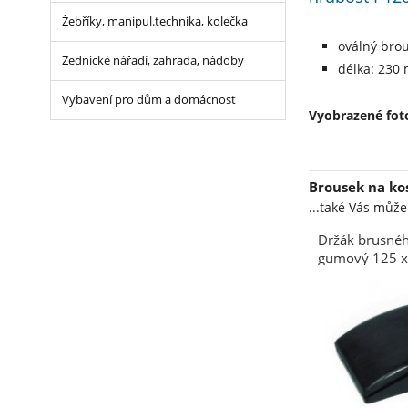
Žebříky, manipul.technika, kolečka
oválný bro
Zednické nářadí, zahrada, nádoby
délka: 230
Vybavení pro dům a domácnost
Vyobrazené foto
Brousek na ko
...také Vás můž
Držák brusnéh
gumový 125 