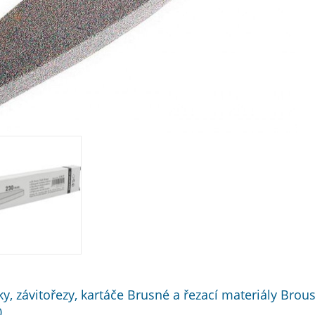
áky, závitořezy, kartáče Brusné a řezací materiály Br
0