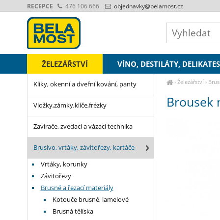
RECEPCE
476 106 666
objednavky
@belamost.cz
ŽELEZÁŘSTVÍ
VÍNO, DESTILÁTY, DELIKATE
›
Železářství
›
Brus
Kliky, okenní a dveřní kování, panty
Brousek 
Vložky,zámky,klíče,frézky
Zavírače, zvedací a vázací technika
Brusivo, vrtáky, závitořezy, kartáče
Vrtáky, korunky
Závitořezy
Brusné a řezací materiály
Kotouče brusné, lamelové
Brusná tělíska