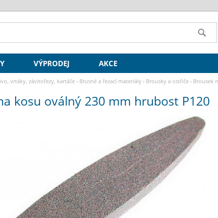
SY
VÝPRODEJ
AKCE
ivo, vrtáky, závitořezy, kartáče
›
Brusné a řezací materiály
›
Brousky a ostřiče
›
Brousek n
na kosu oválný 230 mm hrubost P120