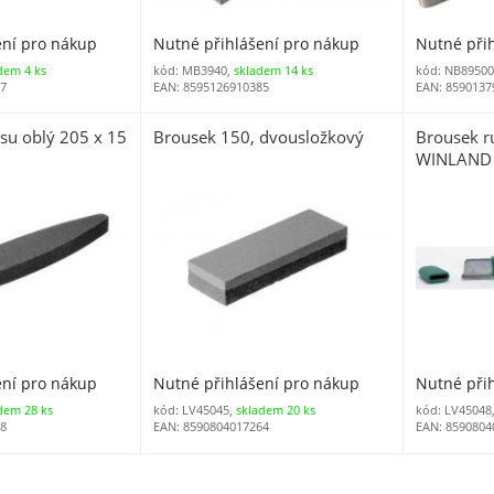
ení pro nákup
Nutné přihlášení pro nákup
Nutné při
dem 4 ks
kód: MB3940,
skladem 14 ks
kód: NB89500
97
EAN: 8595126910385
EAN: 8590137
su oblý 205 x 15
Brousek 150, dvousložkový
Brousek r
WINLAND
ení pro nákup
Nutné přihlášení pro nákup
Nutné při
dem 28 ks
kód: LV45045,
skladem 20 ks
kód: LV45048
18
EAN: 8590804017264
EAN: 8590804