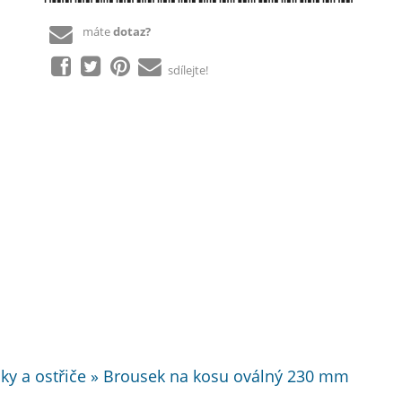
máte
dotaz?
sdílejte!
ousky a ostřiče » Brousek na kosu oválný 230 mm