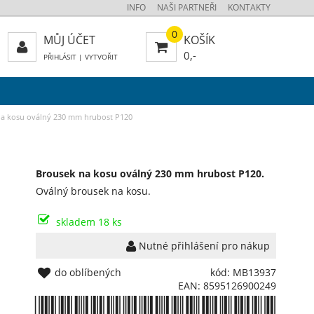
INFO
NAŠI PARTNEŘI
KONTAKTY
0
MŮJ ÚČET
KOŠÍK
0,-
PŘIHLÁSIT
|
VYTVOŘIT
a kosu oválný 230 mm hrubost P120
Brousek na kosu oválný 230 mm hrubost P120.
Oválný brousek na kosu.
skladem 18 ks
Nutné přihlášení pro nákup
do oblíbených
kód: MB13937
EAN: 8595126900249
*8595126900249*