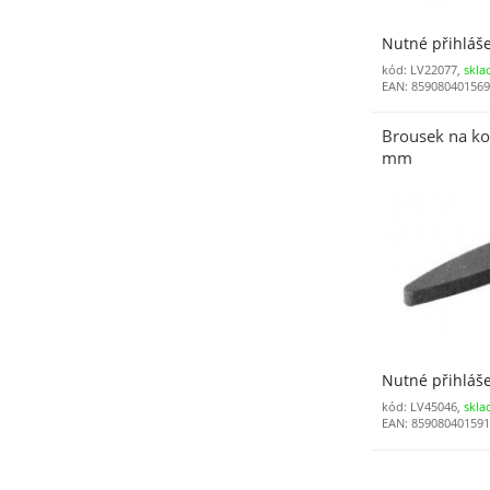
Nutné přihláš
kód: LV22077,
skla
EAN: 85908040156
Brousek na ko
mm
Nutné přihláš
kód: LV45046,
skla
EAN: 85908040159