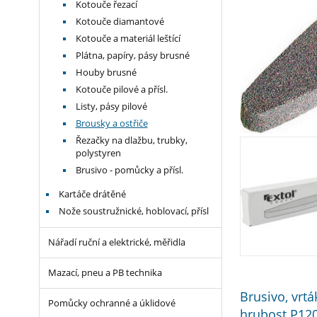
Kotouče řezací
Kotouče diamantové
Kotouče a materiál leštící
Plátna, papíry, pásy brusné
Houby brusné
Kotouče pilové a přísl.
Listy, pásy pilové
Brousky a ostřiče
Řezačky na dlažbu, trubky,
polystyren
Brusivo - pomůcky a přísl.
Kartáče drátěné
Nože soustružnické, hoblovací, přísl
Nářadí ruční a elektrické, měřidla
Mazací, pneu a PB technika
Brusivo, vrt
Pomůcky ochranné a úklidové
hrubost P12