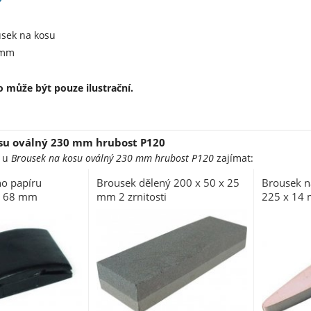
usek na kosu
 mm
 může být pouze ilustrační.
su oválný 230 mm hrubost P120
e u
Brousek na kosu oválný 230 mm hrubost P120
zajímat:
o papíru
Brousek dělený 200 x 50 x 25
Brousek n
x 68 mm
mm 2 zrnitosti
225 x 14