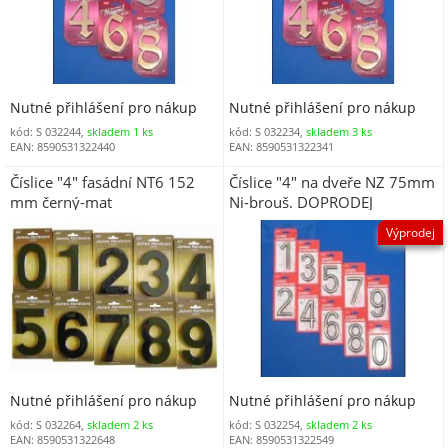
Nutné přihlášení pro nákup
Nutné přihlášení pro nákup
kód: S 032244,
skladem 1 ks
kód: S 032234,
skladem 3 ks
EAN: 8590531322440
EAN: 8590531322341
Číslice "4" fasádní NT6 152
Číslice "4" na dveře NZ 75mm
mm černý-mat
Ni-brouš. DOPRODEJ
Výprodej
Nutné přihlášení pro nákup
Nutné přihlášení pro nákup
kód: S 032264,
skladem 2 ks
kód: S 032254,
skladem 2 ks
EAN: 8590531322648
EAN: 8590531322549