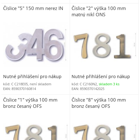
Číslice "5" 150 mm nerez IN
Číslice "2" výška 100 mm
matný nikl ONS
Nutné přihlášení pro nákup
Nutné přihlášení pro nákup
kód: C C218E05, není skladem
kód: C C2160N2,
skladem 3 ks
EAN: 8590370160814
EAN: 8590370142025
Číslice "1" výška 100 mm
Číslice "8" výška 100 mm
bronz česaný OFS
bronz česaný OFS