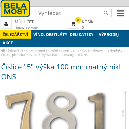
0
MŮJ ÚČET
KOŠÍK
0,-
PŘIHLÁSIT
|
VYTVOŘIT
ŽELEZÁŘSTVÍ
VÍNO, DESTILÁTY, DELIKATESY
VÝPRODEJ
AKCE
›
Železářství
›
Kliky, okenní a dveřní kování, panty
›
Kování domovní a doplňky
›
Číslice, písmena
›
Číslice "5" výška 100 mm matný nikl ONS
Číslice "5" výška 100 mm matný nikl
ONS