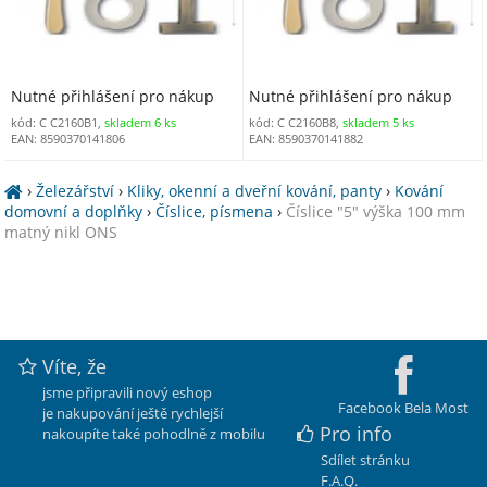
Nutné přihlášení pro nákup
Nutné přihlášení pro nákup
kód: C C2160B1,
skladem 6 ks
kód: C C2160B8,
skladem 5 ks
EAN: 8590370141806
EAN: 8590370141882
›
Železářství
›
Kliky, okenní a dveřní kování, panty
›
Kování
domovní a doplňky
›
Číslice, písmena
›
Číslice "5" výška 100 mm
matný nikl ONS
Víte, že
jsme připravili nový eshop
Facebook Bela Most
je nakupování ještě rychlejší
Pro info
nakoupíte také pohodlně z mobilu
Sdílet stránku
F.A.Q.