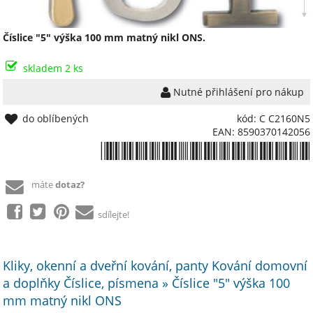
Číslice "5" výška 100 mm matný nikl ONS.
skladem 2 ks
Nutné přihlášení pro nákup
do oblíbených
kód: C C2160N5
EAN: 8590370142056
*8590370142056*
máte
dotaz?
sdílejte!
Kliky, okenní a dveřní kování, panty Kování domovní
a doplňky Číslice, písmena » Číslice "5" výška 100
mm matný nikl ONS