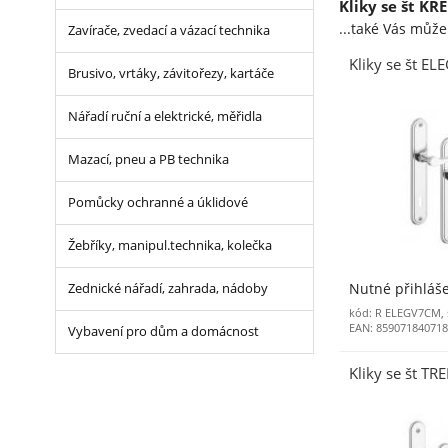
Kliky se št KR
...také Vás můž
Zavírače, zvedací a vázací technika
Kliky se št EL
Brusivo, vrtáky, závitořezy, kartáče
Nářadí ruční a elektrické, měřidla
Mazací, pneu a PB technika
Pomůcky ochranné a úklidové
Žebříky, manipul.technika, kolečka
Nutné přihláš
Zednické nářadí, zahrada, nádoby
kód: R ELEGV7CM,
EAN: 85907184071
Vybavení pro dům a domácnost
Kliky se št TR