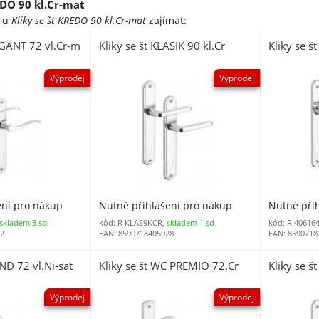
EDO 90 kl.Cr-mat
e u
Kliky se št KREDO 90 kl.Cr-mat
zajímat:
EGANT 72 vl.Cr-m
Kliky se št KLASIK 90 kl.Cr
Kliky se š
Výprodej
Výprodej
ení pro nákup
Nutné přihlášení pro nákup
Nutné při
skladem 3 sd
kód: R KLAS9KCR,
skladem 1 sd
kód: R 40616
82
EAN: 8590718405928
EAN: 8590718
END 72 vl.Ni-sat
Kliky se št WC PREMIO 72.Cr
Kliky se š
Výprodej
Výprodej