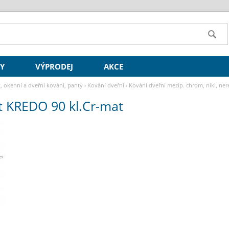
SY
VÝPRODEJ
AKCE
y, okenní a dveřní kování, panty
›
Kování dveřní
›
Kování dveřní mezip. chrom, nikl, ner
št KREDO 90 kl.Cr-mat