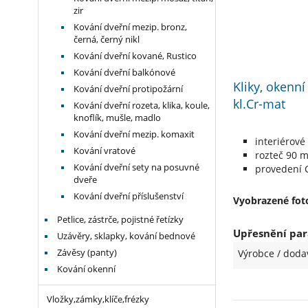
zir
Kování dveřní mezip. bronz,
černá, černý nikl
Kování dveřní kované, Rustico
Kování dveřní balkónové
Kliky, okenní
Kování dveřní protipožární
kl.Cr-mat
Kování dveřní rozeta, klika, koule,
knoflík, mušle, madlo
Kování dveřní mezip. komaxit
interiérové
Kování vratové
rozteč 90 
Kování dveřní sety na posuvné
provedení C
dveře
Kování dveřní příslušenství
Vyobrazené foto
Petlice, zástrče, pojistné řetízky
Upřesnění par
Uzávěry, sklapky, kování bednové
Závěsy (panty)
Výrobce / doda
Kování okenní
Vložky,zámky,klíče,frézky