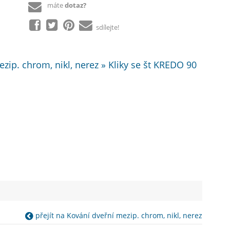
máte
dotaz?
sdílejte!
zip. chrom, nikl, nerez » Kliky se št KREDO 90
přejít na Kování dveřní mezip. chrom, nikl, nerez