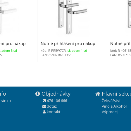
ení pro nákup
Nutné přihlášení pro nákup
Nutné při
kladem 3 sd
kód: R PREW7CR,
skladem 1 sd
kód: R 40616
35
EAN: 8590718701358
EAN: 8590718
nfo
Objednávky
Hlavní sekc
stránku
476 106 666
Železářství
dotaz
Víno a Alkohol
kontakt
Výprodej