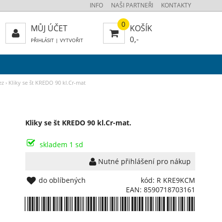
INFO
NAŠI PARTNEŘI
KONTAKTY
0
MŮJ ÚČET
KOŠÍK
0,-
PŘIHLÁSIT
|
VYTVOŘIT
ez
›
Kliky se št KREDO 90 kl.Cr-mat
Kliky se št KREDO 90 kl.Cr-mat.
skladem 1 sd
Nutné přihlášení pro nákup
do oblíbených
kód: R KRE9KCM
EAN: 8590718703161
*8590718703161*