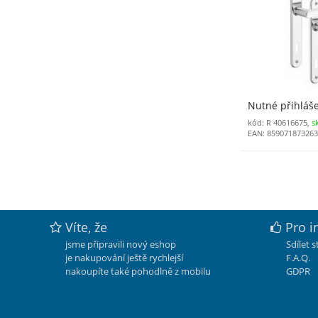
Nutné přihláš
kód: R 40616675,
s
EAN: 85907187326
Víte, že
Pro i
jsme připravili nový eshop
Sdílet 
je nakupování ještě rychlejší
F.A.Q.
nakoupíte také pohodlně z mobilu
GDPR