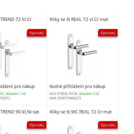
t TREND 72 kl.Cr
Kliky se št REAL 72 vl.Cr mat
Výprodej
Výprodej
hlášení pro nákup
Nutné přihlášení pro nákup
401,
skladem 1 sd
kód: R REAL7VCM,
skladem 3 sd
732512
EAN: 8590718406215
t TREND 90 kl.Ni-sat
Kliky se št WC REAL 72 Cr-mat
Výprodej
Výprodej