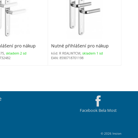
hlášení pro nákup
Nutné přihlášení pro nákup
375,
skladem 2 sd
kód: R REALW7CM,
skladem 1 sd
732482
EAN: 8590718701198
e
Facebook Bela Most
© 2026 Insion