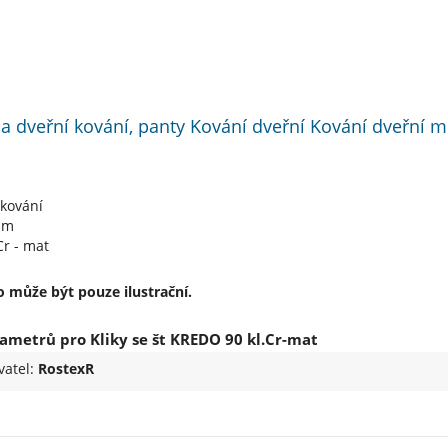
 a dveřní kování, panty Kování dveřní Kování dveřní me
 kování
mm
r - mat
 může být pouze ilustrační.
ametrů pro Kliky se št KREDO 90 kl.Cr-mat
vatel:
RostexR