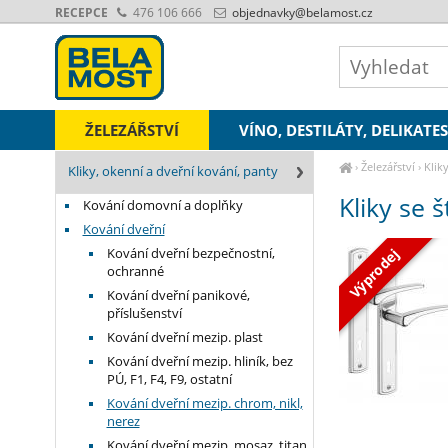
RECEPCE
476 106 666
objednavky
@belamost.cz
ŽELEZÁŘSTVÍ
VÍNO, DESTILÁTY, DELIKATE
›
Železářství
›
Klik
Kliky, okenní a dveřní kování, panty
Kliky se 
Kování domovní a doplňky
Kování dveřní
Kování dveřní bezpečnostní,
Výprodej
ochranné
Kování dveřní panikové,
příslušenství
Kování dveřní mezip. plast
Kování dveřní mezip. hliník, bez
PÚ, F1, F4, F9, ostatní
Kování dveřní mezip. chrom, nikl,
nerez
Kování dveřní mezip. mosaz, titan,