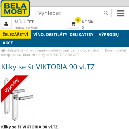
0
MŮJ ÚČET
KOŠÍK
0,-
PŘIHLÁSIT
|
VYTVOŘIT
ŽELEZÁŘSTVÍ
VÍNO, DESTILÁTY, DELIKATESY
VÝPRODEJ
AKCE
›
Železářství
›
Kliky, okenní a dveřní kování, panty
›
Kování dveřní
›
Kování dveřní
mezip. mosaz, titan, zir
›
Kliky se št VIKTORIA 90 vl.TZ
Kliky se št VIKTORIA 90 vl.TZ
Výprodej
Kliky se št VIKTORIA 90 vl.TZ.