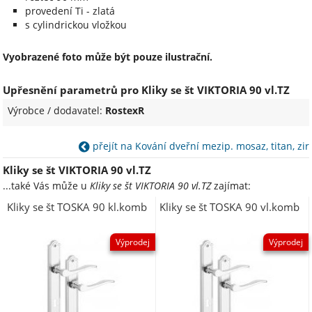
provedení Ti - zlatá
s cylindrickou vložkou
Vyobrazené foto může být pouze ilustrační.
Upřesnění parametrů pro Kliky se št VIKTORIA 90 vl.TZ
Výrobce / dodavatel:
RostexR
přejít na Kování dveřní mezip. mosaz, titan, zir
Kliky se št VIKTORIA 90 vl.TZ
...také Vás může u
Kliky se št VIKTORIA 90 vl.TZ
zajímat:
Kliky se št TOSKA 90 kl.komb
Kliky se št TOSKA 90 vl.komb
Výprodej
Výprodej