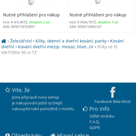
Nutné přihlášení pro nákup
Nutné přihlášení pro nákup
kód: R ATL9KTZ,
skladem 2 sd
kód: R REAL7KTZ,
skladem 3 sd
EAN: 8590718703857
EAN: 8590718406147
›
Železářství
›
Kliky, okenní a dveřní kování, panty
›
Kování
dveřní
›
Kování dveřní mezip. mosaz, titan, zir
›
Kliky se št
VIKTORIA 90 vl.TZ
Víte, že
jsme připravili nový eshop
Facebook Bela Most
je nakupování ještě rychlejší
Pro info
nakoupíte také pohodlně z mobilu
Sdílet stránku
F.A.Q.
GDPR
Objednávky
Hlavní sekce