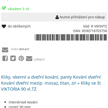
skladem 3 sd
Nutné přihlášení pro nákup
do oblíbených
kód: R VIK9VTZ
EAN: 8590718703758
*8590718703758*
máte
dotaz?
sdílejte!
Kliky, okenní a dveřní kování, panty Kování dveřní
Kování dveřní mezip. mosaz, titan, zir » Kliky se št
VIKTORIA 90 vl.TZ
interiérové kování
rozteč 90 mm