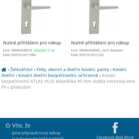
Nutné přihlášení pro nákup
Nutné přihlášení pro nákup
kód: SWAKA00033,
skladem 2 sd
kód: SWAKA00045, není skladem
EAN: 8591912011984
EAN: 8591912012103
›
Železářství
›
Kliky, okenní a dveřní kování, panty
›
Kování
dveřní
›
Kování dveřní bezpečnostní, ochranné
›
Kování
bezpečnostní ATLAS PLUS klika/klika 90 mm vložka nerezový elox
F9 s překrytím
Víte, že
jsme připravili nový eshop
Facebook Bela Most
je nakupování ještě rychlejší