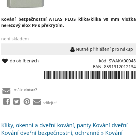
Kování bezpečnostní ATLAS PLUS klika/klika 90 mm vložka
nerezový elox F9 s překrytím.
není skladem
Nutné přihlášení pro nákup
do oblíbených
kód: SWAKA00048
EAN: 8591912012134
*8591912012134*
máte
dotaz?
sdílejte!
Kliky, okenní a dveřní kování, panty Kování dveřní
Kování dveřní bezpečnostní, ochranné » Kování