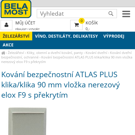
0
MŮJ ÚČET
KOŠÍK
0,-
PŘIHLÁSIT
|
VYTVOŘIT
ŽELEZÁŘSTVÍ
VÍNO, DESTILÁTY, DELIKATESY
VÝPRODEJ
AKCE
›
Železářství
›
Kliky, okenní a dveřní kování, panty
›
Kování dveřní
›
Kování dveřní
bezpečnostní, ochranné
›
Kování bezpečnostní ATLAS PLUS klika/klika 90 mm vložka
nerezový elox F9 s překrytím
Kování bezpečnostní ATLAS PLUS
klika/klika 90 mm vložka nerezový
elox F9 s překrytím