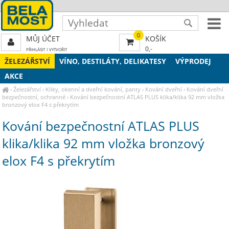
0
MŮJ ÚČET
KOŠÍK
0,-
PŘIHLÁSIT
|
VYTVOŘIT
ŽELEZÁŘSTVÍ
VÍNO, DESTILÁTY, DELIKATESY
VÝPRODEJ
AKCE
›
Železářství
›
Kliky, okenní a dveřní kování, panty
›
Kování dveřní
›
Kování dveřní
bezpečnostní, ochranné
›
Kování bezpečnostní ATLAS PLUS klika/klika 92 mm vložka
bronzový elox F4 s překrytím
Kování bezpečnostní ATLAS PLUS
klika/klika 92 mm vložka bronzový
elox F4 s překrytím