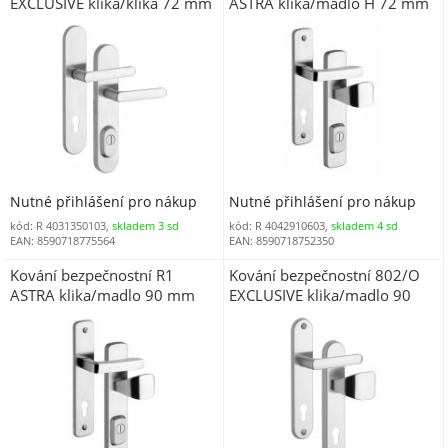
EXCLUSIVE klika/klika 72 mm
ASTRA klika/madlo H 72 mm
vložka chrom nerez 0100 s
vložka chrom nerez 0100 (R
překrytím
R17AMCBV)
Nutné přihlášení pro nákup
Nutné přihlášení pro nákup
kód: R 4031350103,
skladem 3 sd
kód: R 4042910603,
skladem 4 sd
EAN: 8590718775564
EAN: 8590718752350
Kování bezpečnostní R1
Kování bezpečnostní 802/O
ASTRA klika/madlo 90 mm
EXCLUSIVE klika/madlo 90
vložka nerez mat 7200 s
mm vložka chrom nerez 0100
překrytím
(R 8029OMOC)