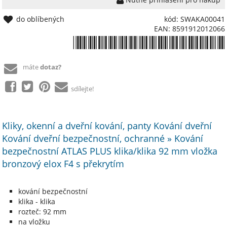
do oblíbených
kód: SWAKA00041
EAN: 8591912012066
*8591912012066*
máte
dotaz?
sdílejte!
Kliky, okenní a dveřní kování, panty Kování dveřní
Kování dveřní bezpečnostní, ochranné » Kování
bezpečnostní ATLAS PLUS klika/klika 92 mm vložka
bronzový elox F4 s překrytím
kování bezpečnostní
klika - klika
rozteč: 92 mm
na vložku