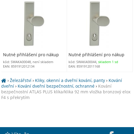
vložka nerezový elox F9 s
vložka nerezový elox F9
překrytím
Nutné přihlášení pro nákup
Nutné přihlášení pro nákup
kód: SWAKA00048, není skladem
kód: SWAKA00044,
skladem 1 sd
EAN: 8591912012134
EAN: 8591912011168
›
Železářství
›
Kliky, okenní a dveřní kování, panty
›
Kování
dveřní
›
Kování dveřní bezpečnostní, ochranné
›
Kování
bezpečnostní ATLAS PLUS klika/klika 92 mm vložka bronzový elox
F4 s překrytím