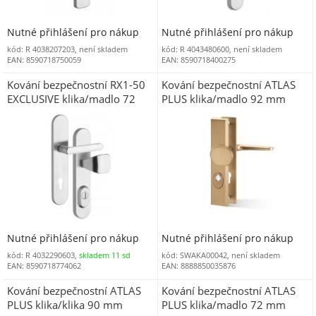
Nutné přihlášení pro nákup
Nutné přihlášení pro nákup
kód: R 4038207203, není skladem
kód: R 4043480600, není skladem
EAN: 8590718750059
EAN: 8590718400275
Kování bezpečnostní RX1-50
Kování bezpečnostní ATLAS
EXCLUSIVE klika/madlo 72
PLUS klika/madlo 92 mm
mm BT3 chrom nerez 0100 s
vložka bronzový elox F4 s
posuvným čepem
překrytím
Nutné přihlášení pro nákup
Nutné přihlášení pro nákup
kód: R 4032290603,
skladem 11 sd
kód: SWAKA00042, není skladem
EAN: 8590718774062
EAN: 8888850035876
Kování bezpečnostní ATLAS
Kování bezpečnostní ATLAS
PLUS klika/klika 90 mm
PLUS klika/madlo 72 mm