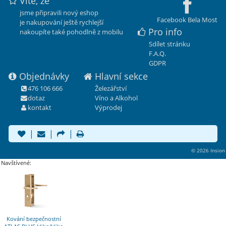
Víte, že
jsme připravili nový eshop
Facebook Bela Most
je nakupování ještě rychlejší
Pro info
nakoupíte také pohodlně z mobilu
Sdílet stránku
F.A.Q.
GDPR
Objednávky
Hlavní sekce
476 106 666
Železářství
dotaz
Víno a Alkohol
kontakt
Výprodej
|
|
|
© 2026 Insion
Navštívené:
Kování bezpečnostní