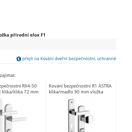
žka přírodní elox F1
přejít na Kování dveřní bezpečnostní, ochranné
zajímat:
zpečnostní RX4-50
Kování bezpečnostní R1 ASTRA
 klika/klika 72 mm
klika/madlo 90 mm vložka
rez mat 7200 BT3
nerez mat 7200 s překrytím