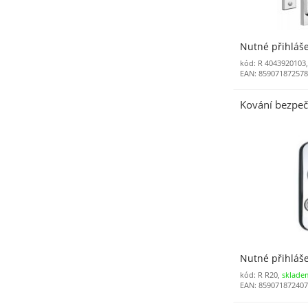
Nutné přihláš
kód: R 4043920103
EAN: 85907187257
Kování bezpeč
Nutné přihláš
kód: R R20,
sklade
EAN: 85907187240