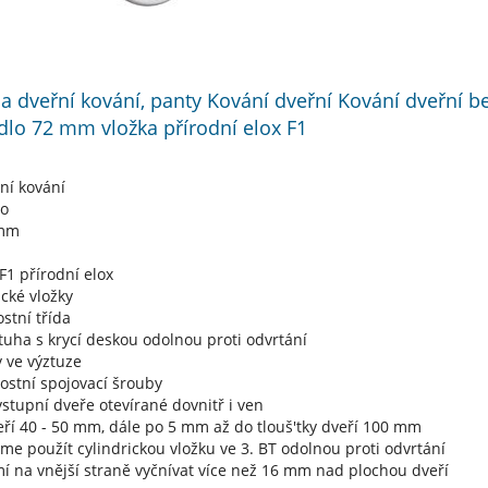
í a dveřní kování, panty Kování dveřní Kování dveřní 
dlo 72 mm vložka přírodní elox F1
ní kování
lo
 mm
F1 přírodní elox
ické vložky
stní třída
tuha s krycí deskou odolnou proti odvrtání
 ve výztuze
ostní spojovací šrouby
stupní dveře otevírané dovnitř i ven
eří 40 - 50 mm, dále po 5 mm až do tlouš'tky dveří 100 mm
e použít cylindrickou vložku ve 3. BT odolnou proti odvrtání
í na vnější straně vyčnívat více než 16 mm nad plochou dveří