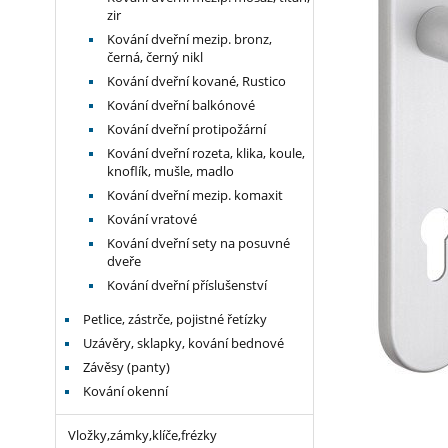
zir
Kování dveřní mezip. bronz,
černá, černý nikl
Kování dveřní kované, Rustico
Kování dveřní balkónové
Kování dveřní protipožární
Kování dveřní rozeta, klika, koule,
knoflík, mušle, madlo
Kování dveřní mezip. komaxit
Kování vratové
Kování dveřní sety na posuvné
dveře
Kování dveřní příslušenství
Petlice, zástrče, pojistné řetízky
Uzávěry, sklapky, kování bednové
Závěsy (panty)
Kování okenní
Vložky,zámky,klíče,frézky