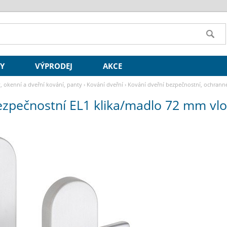
SY
VÝPRODEJ
AKCE
y, okenní a dveřní kování, panty
›
Kování dveřní
›
Kování dveřní bezpečnostní, ochrann
zpečnostní EL1 klika/madlo 72 mm vlož