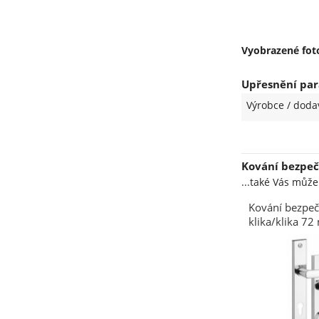
Vyobrazené foto
Upřesnění par
Výrobce / doda
Kování bezpeč
...také Vás můž
Kování bezpeč
klika/klika 7
chrom nerez 0
(R R472BV)