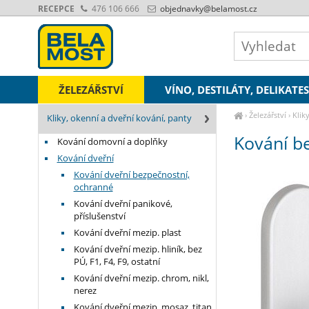
RECEPCE
476 106 666
objednavky
@belamost.cz
ŽELEZÁŘSTVÍ
VÍNO, DESTILÁTY, DELIKATE
›
Železářství
›
Klik
Kliky, okenní a dveřní kování, panty
Kování be
Kování domovní a doplňky
Kování dveřní
Kování dveřní bezpečnostní,
ochranné
Kování dveřní panikové,
příslušenství
Kování dveřní mezip. plast
Kování dveřní mezip. hliník, bez
PÚ, F1, F4, F9, ostatní
Kování dveřní mezip. chrom, nikl,
nerez
Kování dveřní mezip. mosaz, titan,