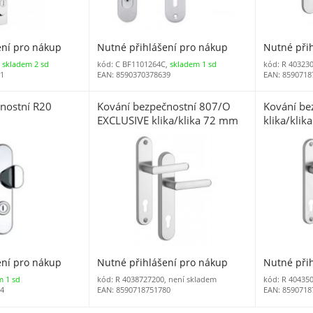
ení pro nákup
Nutné přihlášení pro nákup
Nutné při
,
skladem 2 sd
kód: C BF1101264C,
skladem 1 sd
kód: R 40323
81
EAN: 8590370378639
EAN: 8590718
nostní R20
Kování bezpečnostní 807/O
Kování be
EXCLUSIVE klika/klika 72 mm
klika/klik
vložka nerez mat
zlatá 8000
R4OTZBV)
ení pro nákup
Nutné přihlášení pro nákup
Nutné při
m 1 sd
kód: R 4038727200, není skladem
kód: R 40435
74
EAN: 8590718751780
EAN: 8590718