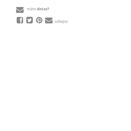
máte
dotaz?
sdílejte!