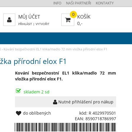
INFO
NAŠI PARTNEŘI
KONTAKTY
0
MŮJ ÚČET
KOŠÍK
0,-
PŘIHLÁSIT
|
VYTVOŘIT
é
›
Kování bezpečnostní EL1 klika/madlo 72 mm vložka přírodní elox F1
ka přírodní elox F1
Kování bezpečnostní EL1 klika/madlo 72 mm
vložka přírodní elox F1.
skladem 2 sd
Nutné přihlášení pro nákup
do oblíbených
kód: R 4029970501
EAN: 8590718786997
*8590718786997*