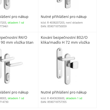
hlášení pro nákup
Nutné přihlášení pro nákup
07203,
skladem 1 sd
kód: R 4038207203, není skladem
773461
EAN: 8590718750059
zpečnostní R4/O
Kování bezpečnostní 802/O
a 90 mm vložka titan
klika/madlo H 72 mm vložka
 s překrytím (R
chrom nerez 0100 (R
80272OM) BT3
hlášení pro nákup
Nutné přihlášení pro nákup
08003,
skladem 1 sd
kód: R 4043630600,
skladem 1 sd
714730
EAN: 8590718757355