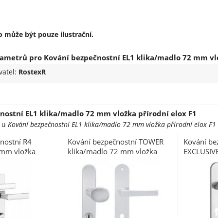
 může být pouze ilustrační.
ametrů pro Kování bezpečnostní EL1 klika/madlo 72 mm vlo
vatel:
RostexR
nostní EL1 klika/madlo 72 mm vložka přírodní elox F1
e u
Kování bezpečnostní EL1 klika/madlo 72 mm vložka přírodní elox F1
nostní R4
Kování bezpečnostní TOWER
Kování be
2 mm vložka
klika/madlo 72 mm vložka
EXCLUSIVE
100 s překrytím
PRAVOLEVÝ stříbrný elox F1 s
vložka ne
překrytím