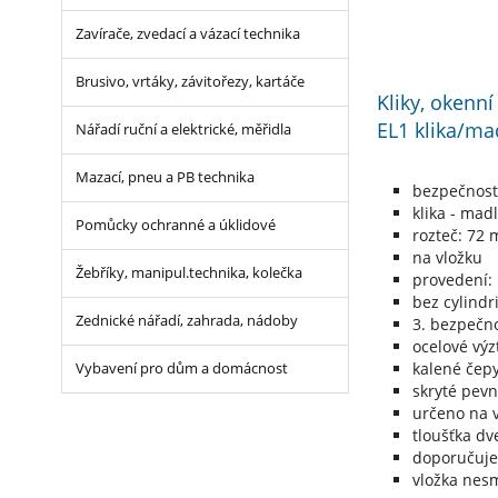
Zavírače, zvedací a vázací technika
Brusivo, vrtáky, závitořezy, kartáče
Kliky, okenn
EL1 klika/ma
Nářadí ruční a elektrické, měřidla
Mazací, pneu a PB technika
bezpečnost
klika - mad
Pomůcky ochranné a úklidové
rozteč: 72
na vložku
Žebříky, manipul.technika, kolečka
provedení: 
bez cylindr
Zednické nářadí, zahrada, nádoby
3. bezpečno
ocelové výz
kalené čepy
Vybavení pro dům a domácnost
skryté pevn
určeno na v
tloušťka dv
doporučujem
vložka nesm