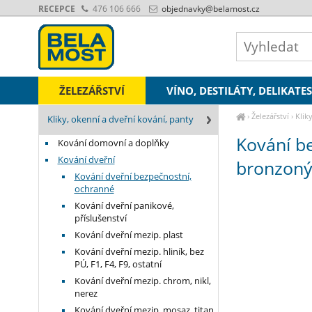
RECEPCE
476 106 666
objednavky
@belamost.cz
ŽELEZÁŘSTVÍ
VÍNO, DESTILÁTY, DELIKATE
›
Železářství
›
Klik
Kliky, okenní a dveřní kování, panty
překrytím bronzoný 
Kování b
Kování domovní a doplňky
Kování dveřní
bronzoný
Kování dveřní bezpečnostní,
ochranné
Kování dveřní panikové,
příslušenství
Kování dveřní mezip. plast
Kování dveřní mezip. hliník, bez
PÚ, F1, F4, F9, ostatní
Kování dveřní mezip. chrom, nikl,
nerez
Kování dveřní mezip. mosaz, titan,