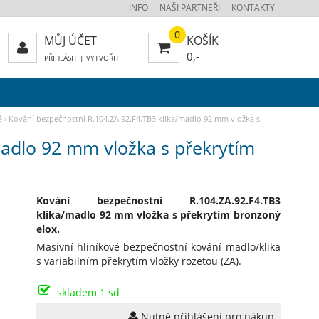
INFO
NAŠI PARTNEŘI
KONTAKTY
0
MŮJ ÚČET
KOŠÍK
0,-
PŘIHLÁSIT
|
VYTVOŘIT
é
›
Kování bezpečnostní R.104.ZA.92.F4.TB3 klika/madlo 92 mm vložka s
madlo 92 mm vložka s překrytím
Kování bezpečnostní R.104.ZA.92.F4.TB3
klika/madlo 92 mm vložka s překrytím bronzoný
elox.
Masivní hliníkové bezpečnostní kování madlo/klika
s variabilním překrytím vložky rozetou (ZA).
skladem 1 sd
Nutné přihlášení pro nákup