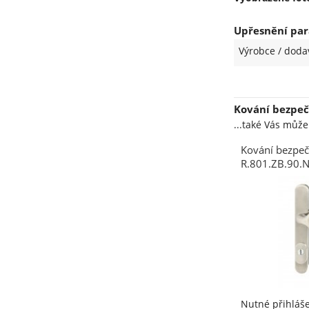
Upřesnění par
Výrobce / doda
Kování bezpeč
...také Vás můž
Kování bezpeč
R.801.ZB.90.
klika/madlo 
nerez N s pře
RJ01020020
Nutné přihláš