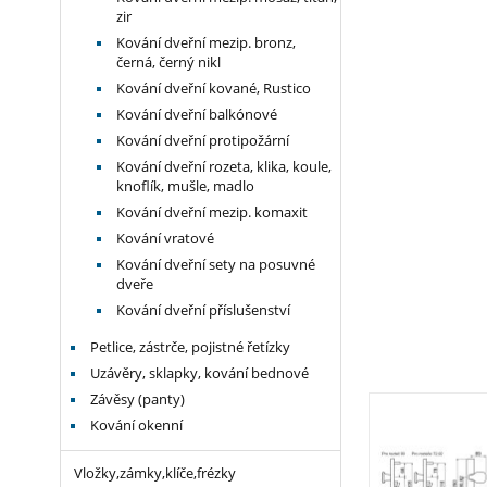
zir
Kování dveřní mezip. bronz,
černá, černý nikl
Kování dveřní kované, Rustico
Kování dveřní balkónové
Kování dveřní protipožární
Kování dveřní rozeta, klika, koule,
knoflík, mušle, madlo
Kování dveřní mezip. komaxit
Kování vratové
Kování dveřní sety na posuvné
dveře
Kování dveřní příslušenství
Petlice, zástrče, pojistné řetízky
Uzávěry, sklapky, kování bednové
Závěsy (panty)
Kování okenní
Vložky,zámky,klíče,frézky