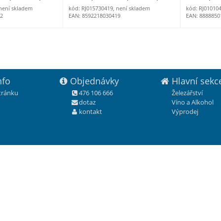
 není skladem
kód: RJ015730419, není skladem
kód: RJ01010
02
EAN: 8592218030419
EAN: 8888850
nfo
Objednávky
Hlavní sekc
stránku
476 106 666
Železářství
dotaz
Víno a Alkohol
kontakt
Výprodej