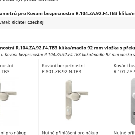
ametrů pro Kování bezpečnostní R.104.ZA.92.F4.TB3 klika/
vatel:
Richter CzechRJ
nostní R.104.ZA.92.F4.TB3 klika/madlo 92 mm vložka s přek
e u
Kování bezpečnostní R.104.ZA.92.F4.TB3 klika/madlo 92 mm vložka s
nostní
Kování bezpečnostní
Kování be
N.TB3
R.801.ZB.92.N.TB3
R.101.ZA.
90 mm vložka
klika/madlo vložka 92 mm s
madlo/ma
krytím
překrytím nerez N RJ01020021
stříbrný e
ení pro nákup
Nutné přihlášení pro nákup
Nutné při