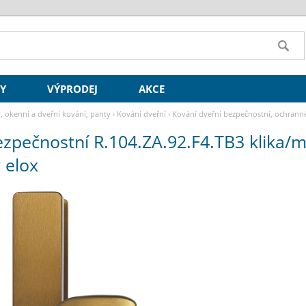
SY
VÝPRODEJ
AKCE
y, okenní a dveřní kování, panty
›
Kování dveřní
›
Kování dveřní bezpečnostní, ochrann
elox
ezpečnostní R.104.ZA.92.F4.TB3 klika/
 elox