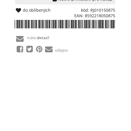
do oblíbených
kód: RJ010150875
EAN: 8592218050875
*8592218050875*
máte
dotaz?
sdílejte!