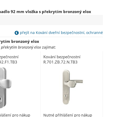
madlo 92 mm vložka s překrytím bronzoný elox
přejít na Kování dveřní bezpečnostní, ochranné
rytím bronzoný elox
 překrytím bronzoný elox
zajímat:
zpečnostní
Kování bezpečnostní
92.F1.TB3
R.701.ZB.72.N.TB3
dlo 92 mm vložka
klika/madlo 72 mm vložka
lox F1 s překrytím
nerez s překrytím
hlášení pro nákup
Nutné přihlášení pro nákup