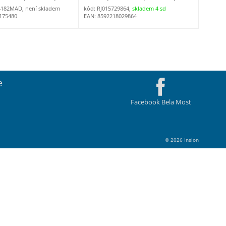
4182MAD, není skladem
kód: RJ015729864,
skladem 4 sd
175480
EAN: 8592218029864
e
Facebook Bela Most
© 2026 Insion