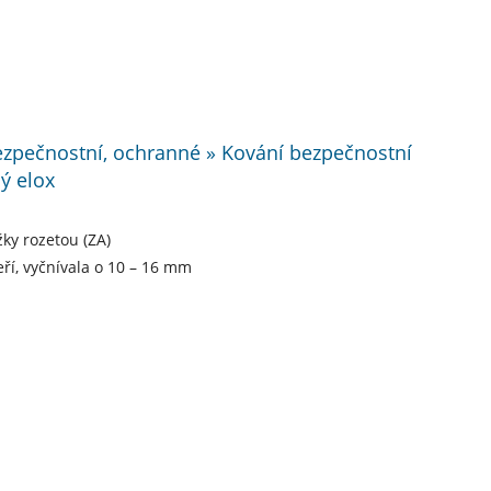
bezpečnostní, ochranné » Kování bezpečnostní
ý elox
ky rozetou (ZA)
eří, vyčnívala o 10 – 16 mm