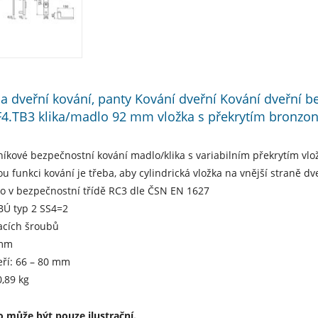
í a dveřní kování, panty Kování dveřní Kování dveřní 
F4.TB3 klika/madlo 92 mm vložka s překrytím bronzon
níkové bezpečnostní kování madlo/klika s variabilním překrytím vlož
u funkci kování je třeba, aby cylindrická vložka na vnější straně dv
no v bezpečnostní třídě RC3 dle ČSN EN 1627
NBÚ typ 2 SS4=2
acích šroubů
 mm
eří: 66 – 80 mm
,89 kg
 může být pouze ilustrační.