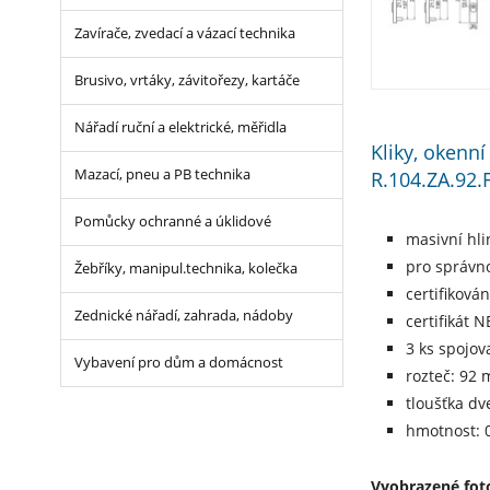
Zavírače, zvedací a vázací technika
Brusivo, vrtáky, závitořezy, kartáče
Nářadí ruční a elektrické, měřidla
Kliky, okenn
R.104.ZA.92.
Mazací, pneu a PB technika
Pomůcky ochranné a úklidové
masivní hli
pro správno
Žebříky, manipul.technika, kolečka
certifiková
Zednické nářadí, zahrada, nádoby
certifikát 
3 ks spojov
Vybavení pro dům a domácnost
rozteč: 92
tloušťka dv
hmotnost: 0
Vyobrazené foto