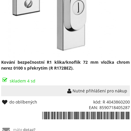
Kování bezpečnostní R1 klika/knoflík 72 mm vložka chrom
nerez 0100 s překrytím (R R172BEZ).
skladem 4 sd
Nutné přihlášení pro nákup
do oblíbených
kód: R 4043860200
EAN: 8590718405287
*8590718405287*
máte
dotaz?