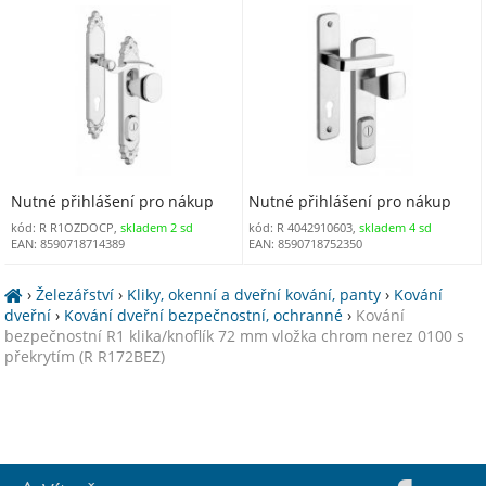
vložka chrom nerez 0100 (R
R17AMCBV)
Nutné přihlášení pro nákup
Nutné přihlášení pro nákup
kód: R R1OZDOCP,
skladem 2 sd
kód: R 4042910603,
skladem 4 sd
EAN: 8590718714389
EAN: 8590718752350
›
Železářství
›
Kliky, okenní a dveřní kování, panty
›
Kování
dveřní
›
Kování dveřní bezpečnostní, ochranné
›
Kování
bezpečnostní R1 klika/knoflík 72 mm vložka chrom nerez 0100 s
překrytím (R R172BEZ)