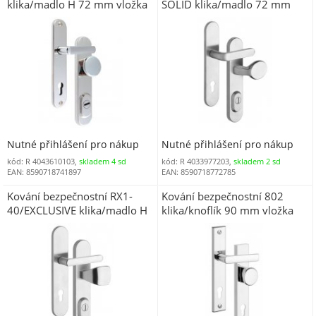
klika/madlo H 72 mm vložka
SOLID klika/madlo 72 mm
chrom nerez 0100 s
nerez mat 7200 BT3
překrytím (R R172OBV)
Nutné přihlášení pro nákup
Nutné přihlášení pro nákup
kód: R 4043610103,
skladem 4 sd
kód: R 4033977203,
skladem 2 sd
EAN: 8590718741897
EAN: 8590718772785
Kování bezpečnostní RX1-
Kování bezpečnostní 802
40/EXCLUSIVE klika/madlo H
klika/knoflík 90 mm vložka
72 mm vložka nerez mat
chrom nerez 0100 (R 802)
7200 s překrytím