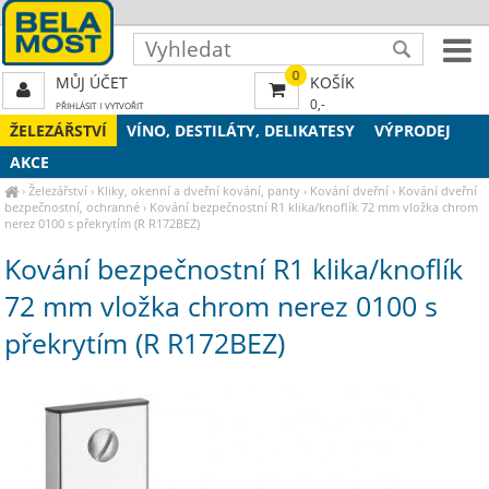
0
MŮJ ÚČET
KOŠÍK
0,-
PŘIHLÁSIT
|
VYTVOŘIT
ŽELEZÁŘSTVÍ
VÍNO, DESTILÁTY, DELIKATESY
VÝPRODEJ
AKCE
›
Železářství
›
Kliky, okenní a dveřní kování, panty
›
Kování dveřní
›
Kování dveřní
bezpečnostní, ochranné
›
Kování bezpečnostní R1 klika/knoflík 72 mm vložka chrom
nerez 0100 s překrytím (R R172BEZ)
Kování bezpečnostní R1 klika/knoflík
72 mm vložka chrom nerez 0100 s
překrytím (R R172BEZ)