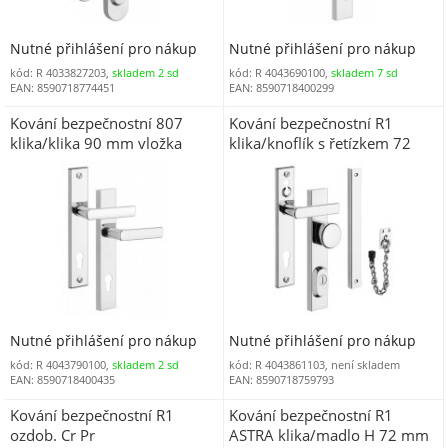
Nutné přihlášení pro nákup
Nutné přihlášení pro nákup
kód: R 4033827203,
skladem 2 sd
kód: R 4043690100,
skladem 7 sd
EAN: 8590718774451
EAN: 8590718400299
Kování bezpečnostní 807
Kování bezpečnostní R1
klika/klika 90 mm vložka
klika/knoflík s řetízkem 72
chrom nerez 0100 (R 807)
mm vložka chrom nerez 0100
s překrytím
Nutné přihlášení pro nákup
Nutné přihlášení pro nákup
kód: R 4043790100,
skladem 2 sd
kód: R 4043861103, není skladem
EAN: 8590718400435
EAN: 8590718759793
Kování bezpečnostní R1
Kování bezpečnostní R1
ozdob. Cr Pr
ASTRA klika/madlo H 72 mm