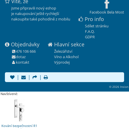
Víte, že
jsme připravili nový eshop
Facebook Bela Most
je nakupování ještě rychlejší
Pro info
nakoupíte také pohodlně z mobilu
Sdílet stránku
F.A.Q.
GDPR
Objednávky
Hlavní sekce
476 106 666
Železářství
dotaz
Víno a Alkohol
kontakt
Výprodej
|
|
|
© 2026 Insion
Navštívené:
Kování bezpečnostní R1