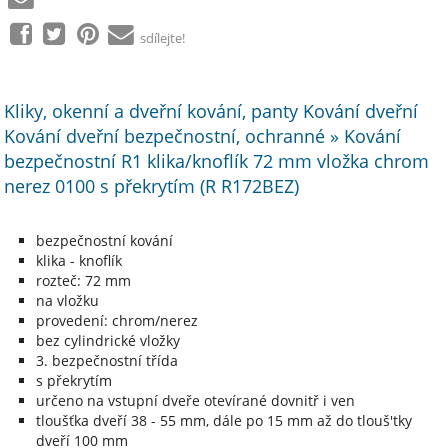
sdílejte!
Kliky, okenní a dveřní kování, panty Kování dveřní
Kování dveřní bezpečnostní, ochranné » Kování
bezpečnostní R1 klika/knoflík 72 mm vložka chrom
nerez 0100 s překrytím (R R172BEZ)
bezpečnostní kování
klika - knoflík
rozteč: 72 mm
na vložku
provedení: chrom/nerez
bez cylindrické vložky
3. bezpečnostní třída
s překrytím
určeno na vstupní dveře otevírané dovnitř i ven
tloušťka dveří 38 - 55 mm, dále po 15 mm až do tlouš'tky
dveří 100 mm