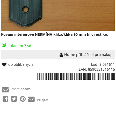
Kování interiérové HERMÍNA klika/klika 90 mm klíč rustiko.
skladem 7 sd
Nutné přihlášení pro nákup
do oblíbených
kód: S 051611
EAN: 8590531516115
*8590531516115*
máte
dotaz?
sdílejte!