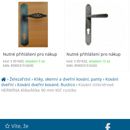
rustiko
rustiko
Nutné přihlášení pro nákup
Nutné přihlášení pro nákup
kód: S 051603,
skladem 5 sd
kód: S 051632,
skladem 13 sd
EAN: 8590531516030
EAN: 8590531516320
›
Železářství
›
Kliky, okenní a dveřní kování, panty
›
Kování
dveřní
›
Kování dveřní kované, Rustico
›
Kování interiérové
HERMÍNA klika/klika 90 mm klíč rustiko
Víte, že