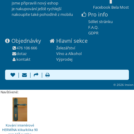
jsme připravili nový eshop
Facebook Bela Most
je nakupování ještě rychlejší
Pro info
nakoupíte také pohodlně z mobilu
Sdílet stránku
F.A.Q.
GDPR
Objednávky
Hlavní sekce
476 106 666
Železářství
dotaz
Víno a Alkohol
kontakt
Výprodej
|
|
|
© 2026 Insion
Navštívené:
Kování interiérové
HERMÍNA klika/klika 90