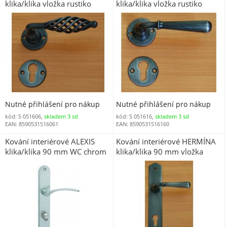
klika/klika vložka rustiko
klika/klika vložka rustiko
Nutné přihlášení pro nákup
Nutné přihlášení pro nákup
kód: S 051606,
skladem 3 sd
kód: S 051616,
skladem 3 sd
EAN: 8590531516061
EAN: 8590531516160
Kování interiérové ALEXIS
Kování interiérové HERMÍNA
klika/klika 90 mm WC chrom
klika/klika 90 mm vložka
matný OCS
rustiko