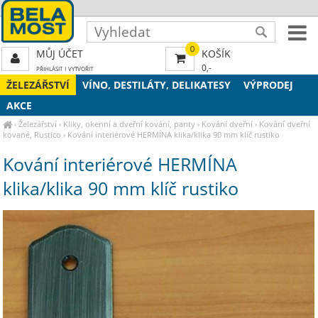
0
MŮJ ÚČET
KOŠÍK
0,-
PŘIHLÁSIT
|
VYTVOŘIT
ŽELEZÁŘSTVÍ
VÍNO, DESTILÁTY, DELIKATESY
VÝPRODEJ
AKCE
›
Železářství
›
Kliky, okenní a dveřní kování, panty
›
Kování dveřní
›
Kování dveřní
kované, Rustico
›
Kování interiérové HERMÍNA klika/klika 90 mm klíč rustiko
Kování interiérové HERMÍNA
klika/klika 90 mm klíč rustiko