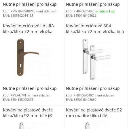
Nutné přihlášení pro nákup
Nutné přihlášení pro nákup
kód: RMR30985BBWS, není skladem
kód: R 4046620497,
skladem 1 sd
EAN: 8888802014133
EAN: 8590718408622
Kování interiérové LAURA
Kování interiérové 804
klika/klika 72 mm vložka
klika/klika 72 mm vložka bílá
hnědá
(R 8047VB)
Nutné přihlášení pro nákup
Nutné přihlášení pro nákup
kód: RMLAU7VHN, není skladem
kód: R 4046640497, není skladem
EAN: 8584138000375
EAN: 8590718408660
Kování na plastové dveře
Kování na plastové dveře 92
klika/klika 92 mm bílé (R
mm madlo/klika bílé
INTE92KB)