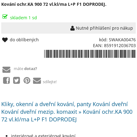
Kování ochr.KA 900 72 vl.kl/ma L+P F1 DOPRODEJ.
skladem 1 sd
Nutné přihlášení pro nákup
do oblíbených
kód: SWAKA00476
EAN: 8591912036703
*8591912036703*
máte
dotaz?
sdílejte!
Kliky, okenní a dveřní kování, panty Kování dveřní
Kování dveřní mezip. komaxit » Kování ochr.KA 900
72 vl.kl/ma L+P F1 DOPRODEJ
interiérové a exteriérové kování