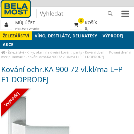
0
MŮJ ÚČET
KOŠÍK
0,-
PŘIHLÁSIT
|
VYTVOŘIT
ŽELEZÁŘSTVÍ
VÍNO, DESTILÁTY, DELIKATESY
VÝPRODEJ
AKCE
›
Železářství
›
Kliky, okenní a dveřní kování, panty
›
Kování dveřní
›
Kování dveřní
mezip. komaxit
›
Kování ochr.KA 900 72 vl.kl/ma L+P F1 DOPRODEJ
Kování ochr.KA 900 72 vl.kl/ma L+P
F1 DOPRODEJ
Výprodej