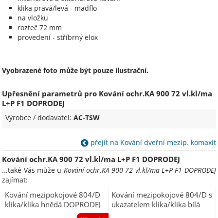
klika pravá/levá - madflo
na vložku
rozteč 72 mm
provedení - stříbrný elox
Vyobrazené foto může být pouze ilustrační.
Upřesnění parametrů pro Kování ochr.KA 900 72 vl.kl/ma
L+P F1 DOPRODEJ
Výrobce / dodavatel:
AC-TSW
přejít na Kování dveřní mezip. komaxit
Kování ochr.KA 900 72 vl.kl/ma L+P F1 DOPRODEJ
...také Vás může u
Kování ochr.KA 900 72 vl.kl/ma L+P F1 DOPRODEJ
zajímat:
Kování mezipokojové 804/D
Kování mezipokojové 804/D s
klika/klika hnědá DOPRODEJ
ukazatelem klika/klika bílá