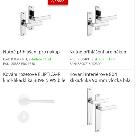
Výprodej
Nutné přihlášení pro nákup
Nutné přihlášení pro nákup
kód: R 804KMH,
skladem 11 sd
kód: R 804KUB,
skladem 1 sd
EAN: 8888815021630
EAN: 8590718402309
Kování rozetové ELIPTICA-R
Kování interiérové 804
klíč klika/klika 3098 5 WS bílé
klika/klika 90 mm vložka bílá
(R 804VKB)