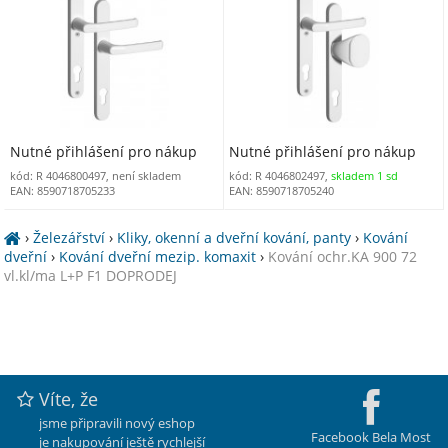
Nutné přihlášení pro nákup
Nutné přihlášení pro nákup
kód: R 4046800497, není skladem
kód: R 4046802497,
skladem 1 sd
EAN: 8590718705233
EAN: 8590718705240
›
Železářství
›
Kliky, okenní a dveřní kování, panty
›
Kování
dveřní
›
Kování dveřní mezip. komaxit
›
Kování ochr.KA 900 72
vl.kl/ma L+P F1 DOPRODEJ
Víte, že
jsme připravili nový eshop
Facebook Bela Most
je nakupování ještě rychlejší