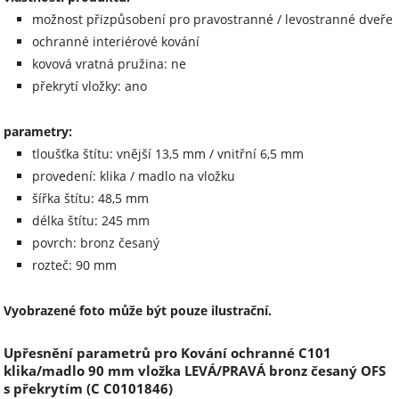
možnost přizpůsobení pro pravostranné / levostranné dveře
ochranné interiérové kování
kovová vratná pružina: ne
překrytí vložky: ano
parametry:
tloušťka štítu: vnější 13,5 mm / vnitřní 6,5 mm
provedení: klika / madlo na vložku
šířka štítu: 48,5 mm
délka štítu: 245 mm
povrch: bronz česaný
rozteč: 90 mm
Vyobrazené foto může být pouze ilustrační.
Upřesnění parametrů pro Kování ochranné C101
klika/madlo 90 mm vložka LEVÁ/PRAVÁ bronz česaný OFS
s překrytím (C C0101846)