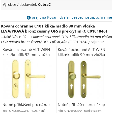
Výrobce / dodavatel:
CobraC
přejít na Kování dveřní bezpečnostní, ochranné
Kování ochranné C101 klika/madlo 90 mm vložka
LEVÁ/PRAVÁ bronz česaný OFS s překrytím (C C0101846)
...také Vás může u
Kování ochranné C101 klika/madlo 90 mm vložka
LEVÁ/PRAVÁ bronz česaný OFS s překrytím (C C0101846)
zajímat:
Kování ochranné ALT-WIEN
Kování ochranné ALT-WIEN
klika/knoflík 92 mm vložka
klika/knoflík 90 mm vložka
PRAVOLEVÉ mosaz leštěná
PRAVOLEVÉ bronz česaný
OLV s překrytím
OFS
Nutné přihlášení pro nákup
Nutné přihlášení pro nákup
kód: C N06502X924LPPLUS, není
kód: C N06508X904, není skladem