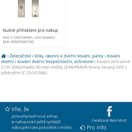
Nutné přihlášení pro nákup
kód: C C02016M46+, není skladem
EAN: 8590370427245
›
Železářství
›
Kliky, okenní a dveřní kování, panty
›
Kování
dveřní
›
Kování dveřní bezpečnostní, ochranné
›
Kování ochranné
C101 klika/madlo 90 mm vložka LEVÁ/PRAVÁ bronz česaný OFS s
překrytím (C C0101846)
Víte, že
jsme připravili nový eshop
Facebook Bela Most
je nakupování ještě rychlejší
Pro info
nakoupíte také pohodlně z mobilu