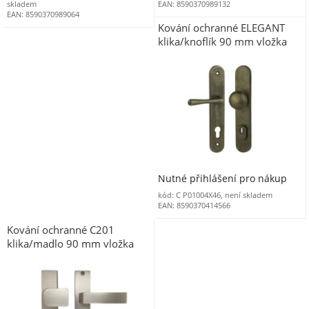
skladem
EAN: 8590370989132
EAN: 8590370989064
Kování ochranné ELEGANT
klika/knoflík 90 mm vložka
LEVÉ staromosaz OV
Nutné přihlášení pro nákup
kód: C P01004X46, není skladem
EAN: 8590370414566
Kování ochranné C201
klika/madlo 90 mm vložka
překrytí levá/pravá nikl matný
ONS