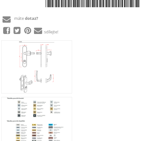
*8590370998660*
máte
dotaz?
sdílejte!