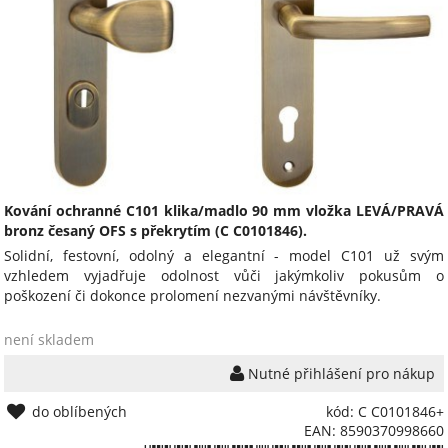
Kování ochranné C101 klika/madlo 90 mm vložka LEVÁ/PRAVÁ
bronz česaný OFS s překrytím (C C0101846).
Solidní, festovní, odolný a elegantní - model C101 už svým
vzhledem vyjadřuje odolnost vůči jakýmkoliv pokusům o
poškození či dokonce prolomení nezvanými návštěvníky.
není skladem
Nutné přihlášení pro nákup
do oblíbených
kód: C C0101846+
EAN: 8590370998660