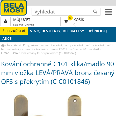
0
MŮJ ÚČET
KOŠÍK
0,-
PŘIHLÁSIT
|
VYTVOŘIT
ŽELEZÁŘSTVÍ
VÍNO, DESTILÁTY, DELIKATESY
VÝPRODEJ
AKCE
›
Železářství
›
Kliky, okenní a dveřní kování, panty
›
Kování dveřní
›
Kování dveřní
bezpečnostní, ochranné
›
Kování ochranné C101 klika/madlo 90 mm vložka
LEVÁ/PRAVÁ bronz česaný OFS s překrytím (C C0101846)
Kování ochranné C101 klika/madlo 90
mm vložka LEVÁ/PRAVÁ bronz česaný
OFS s překrytím (C C0101846)