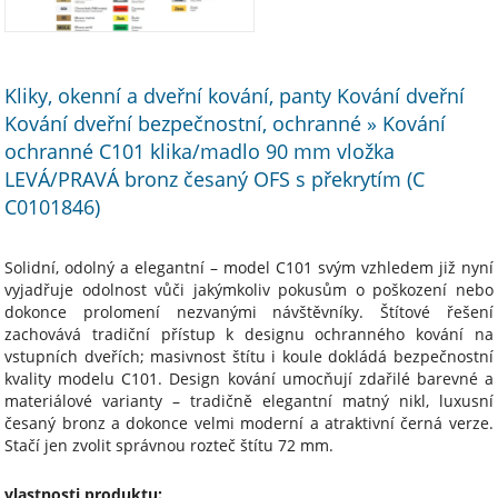
Kliky, okenní a dveřní kování, panty Kování dveřní
Kování dveřní bezpečnostní, ochranné » Kování
ochranné C101 klika/madlo 90 mm vložka
LEVÁ/PRAVÁ bronz česaný OFS s překrytím (C
C0101846)
Solidní, odolný a elegantní – model C101 svým vzhledem již nyní
vyjadřuje odolnost vůči jakýmkoliv pokusům o poškození nebo
dokonce prolomení nezvanými návštěvníky. Štítové řešení
zachovává tradiční přístup k designu ochranného kování na
vstupních dveřích; masivnost štítu i koule dokládá bezpečnostní
kvality modelu C101. Design kování umocňují zdařilé barevné a
materiálové varianty – tradičně elegantní matný nikl, luxusní
česaný bronz a dokonce velmi moderní a atraktivní černá verze.
Stačí jen zvolit správnou rozteč štítu 72 mm.
vlastnosti produktu: