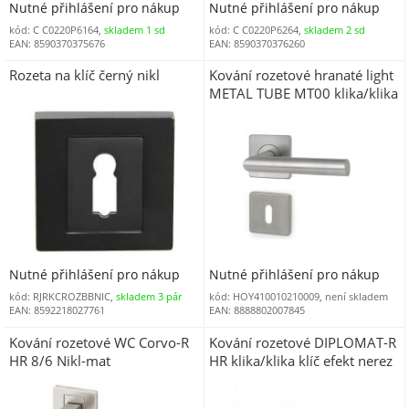
Nutné přihlášení pro nákup
Nutné přihlášení pro nákup
kód: C C0220P6164,
skladem 1 sd
kód: C C0220P6264,
skladem 2 sd
EAN: 8590370375676
EAN: 8590370376260
Rozeta na klíč černý nikl
Kování rozetové hranaté light
METAL TUBE MT00 klika/klika
klíč
Nutné přihlášení pro nákup
Nutné přihlášení pro nákup
kód: RJRKCROZBBNIC,
skladem 3 pár
kód: HOY410010210009, není skladem
EAN: 8592218027761
EAN: 8888802007845
Kování rozetové WC Corvo-R
Kování rozetové DIPLOMAT-R
HR 8/6 Nikl-mat
HR klika/klika klíč efekt nerez
(KK)