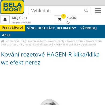
0
MŮJ ÚČET
KOŠÍK
0,-
PŘIHLÁSIT
|
VYTVOŘIT
ŽELEZÁŘSTVÍ
VÍNO, DESTILÁTY, DELIKATESY
VÝPRODEJ
AKCE
›
Železářství
›
Kliky, okenní a dveřní kování, panty
›
Kování dveřní
›
Kování dveřní
mezip. chrom, nikl, nerez
›
Kování rozetové HAGEN-R klika/klika wc efekt nerez
Kování rozetové HAGEN-R klika/klika
wc efekt nerez