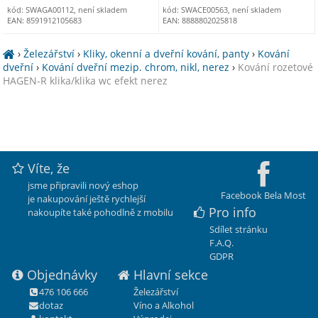
kód: SWAGA00112, není skladem
kód: SWACE00563, není skladem
EAN: 8591912105683
EAN: 8888802025818
›
Železářství
›
Kliky, okenní a dveřní kování, panty
›
Kování
dveřní
›
Kování dveřní mezip. chrom, nikl, nerez
›
Kování rozetové
HAGEN-R klika/klika wc efekt nerez
Víte, že
jsme připravili nový eshop
Facebook Bela Most
je nakupování ještě rychlejší
Pro info
nakoupíte také pohodlně z mobilu
Sdílet stránku
F.A.Q.
GDPR
Objednávky
Hlavní sekce
476 106 666
Železářství
dotaz
Víno a Alkohol