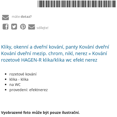
*8591912080126*
máte
dotaz?
sdílejte!
Kliky, okenní a dveřní kování, panty Kování dveřní
Kování dveřní mezip. chrom, nikl, nerez » Kování
rozetové HAGEN-R klika/klika wc efekt nerez
rozetové kování
klika - klika
na WC
provedení: efektnerez
Vyobrazené foto může být pouze ilustrační.