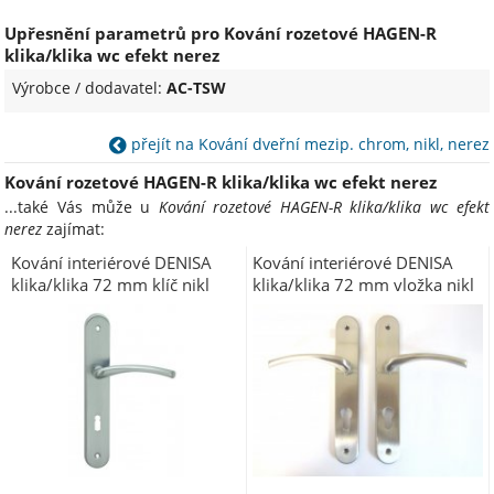
Upřesnění parametrů pro Kování rozetové HAGEN-R
klika/klika wc efekt nerez
Výrobce / dodavatel:
AC-TSW
přejít na Kování dveřní mezip. chrom, nikl, nerez
Kování rozetové HAGEN-R klika/klika wc efekt nerez
...také Vás může u
Kování rozetové HAGEN-R klika/klika wc efekt
nerez
zajímat:
Kování interiérové DENISA
Kování interiérové DENISA
klika/klika 72 mm klíč nikl
klika/klika 72 mm vložka nikl
matný ONS
matný ONS