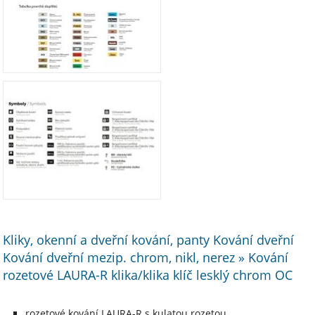
Kliky, okenní a dveřní kování, panty Kování dveřní
Kování dveřní mezip. chrom, nikl, nerez » Kování
rozetové LAURA-R klika/klika klíč lesklý chrom OC
rozetové kování LAURA-R s kulatou rozetou