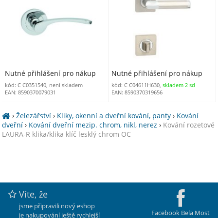
Nutné přihlášení pro nákup
Nutné přihlášení pro nákup
kód: C C0351540, není skladem
kód: C C04611H630,
skladem 2 sd
EAN: 8590370079031
EAN: 8590370319656
›
Železářství
›
Kliky, okenní a dveřní kování, panty
›
Kování
dveřní
›
Kování dveřní mezip. chrom, nikl, nerez
›
Kování rozetové
LAURA-R klika/klika klíč lesklý chrom OC
Víte, že
jsme připravili nový eshop
Facebook Bela Most
je nakupování ještě rychlejší