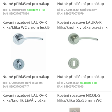
Nutné přihlášení pro nákup
Nutné přihlášení pro nákup
kód: C B0101HE10,
skladem 11 sd
kód: C C0351630, není skladem
EAN: 8590370977894
EAN: 8590370079079
Kování rozetové LAURA-R
Kování rozetové LAURA-R
klika/klika WC chrom lesklý
klika/knoflík vložka pravá nikl
OC (C LAUWR2C)
matný ONS (C LAURRVNM)
Nutné přihlášení pro nákup
Nutné přihlášení pro nákup
kód: C C0351530, není skladem
kód: C C0351650,
skladem 1 sd
EAN: 8590370006747
EAN: 8590370079093
Kování rozetové LAURA-R
Kování rozetové NICOL-S
klika/knoflík LEVÁ vložka
klika/klika 55x55 mm WC
chrom lesklý OC (C
lesklý chrom/matný nikl
LAUKRLVC)
masiv OCN