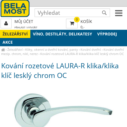
0
MŮJ ÚČET
KOŠÍK
0,-
PŘIHLÁSIT
|
VYTVOŘIT
ŽELEZÁŘSTVÍ
VÍNO, DESTILÁTY, DELIKATESY
VÝPRODEJ
AKCE
›
Železářství
›
Kliky, okenní a dveřní kování, panty
›
Kování dveřní
›
Kování dveřní
mezip. chrom, nikl, nerez
›
Kování rozetové LAURA-R klika/klika klíč lesklý chrom OC
Kování rozetové LAURA-R klika/klika
klíč lesklý chrom OC