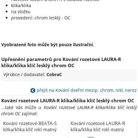
klika/klika
na vložku
provedení: chrom lesklý - OC
Vyobrazené foto může být pouze ilustrační.
Upřesnění parametrů pro Kování rozetové LAURA-R
klika/klika klíč lesklý chrom OC
Výrobce / dodavatel:
CobraC
přejít na Kování dveřní mezip. chrom, nikl, nerez
Kování rozetové LAURA-R klika/klika klíč lesklý chrom OC
...také Vás může u
Kování rozetové LAURA-R klika/klika klíč lesklý
chrom OC
zajímat:
Kování rozetové BEATA-S
Kování rozetové LAURA-R
klIka/klika klíč nikl matný
klika/klika klíč nikl matný
ONS
ONS