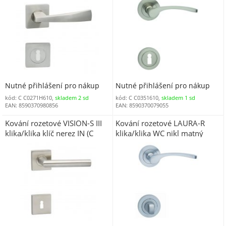
Nutné přihlášení pro nákup
Nutné přihlášení pro nákup
kód: C C0271H610,
skladem 2 sd
kód: C C0351610,
skladem 1 sd
EAN: 8590370980856
EAN: 8590370079055
Kování rozetové VISION-S III
Kování rozetové LAURA-R
klika/klika klíč nerez IN (C
klika/klika WC nikl matný
B0101HE1)
ONS