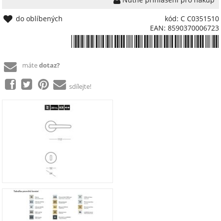
do oblíbených
kód: C C0351510
EAN: 8590370006723
*8590370006723*
máte
dotaz?
sdílejte!