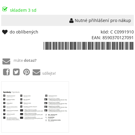
skladem 3 sd
Nutné přihlášení pro nákup
do oblíbených
kód: C C0991910
EAN: 8590370127091
*8590370127091*
máte
dotaz?
sdílejte!