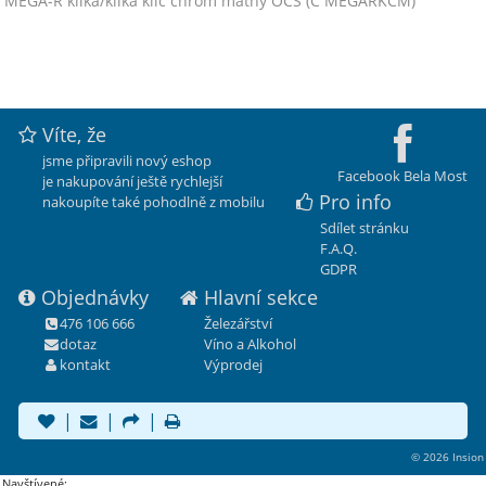
MEGA-R klika/klika klíč chrom matný OCS (C MEGARKCM)
Víte, že
jsme připravili nový eshop
Facebook Bela Most
je nakupování ještě rychlejší
Pro info
nakoupíte také pohodlně z mobilu
Sdílet stránku
F.A.Q.
GDPR
Objednávky
Hlavní sekce
476 106 666
Železářství
dotaz
Víno a Alkohol
kontakt
Výprodej
|
|
|
© 2026 Insion
Navštívené: