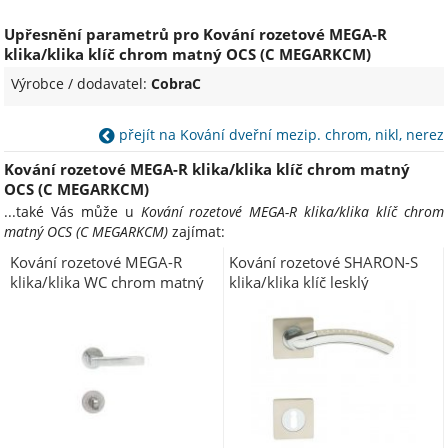
Upřesnění parametrů pro Kování rozetové MEGA-R
klika/klika klíč chrom matný OCS (C MEGARKCM)
Výrobce / dodavatel:
CobraC
přejít na Kování dveřní mezip. chrom, nikl, nerez
Kování rozetové MEGA-R klika/klika klíč chrom matný
OCS (C MEGARKCM)
...také Vás může u
Kování rozetové MEGA-R klika/klika klíč chrom
matný OCS (C MEGARKCM)
zajímat:
Kování rozetové MEGA-R
Kování rozetové SHARON-S
klika/klika WC chrom matný
klika/klika klíč lesklý
OCS (C MEGAWCM)
chrom/matný nikl OCN