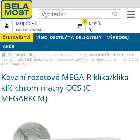
0
MŮJ ÚČET
KOŠÍK
0,-
PŘIHLÁSIT
|
VYTVOŘIT
ŽELEZÁŘSTVÍ
VÍNO, DESTILÁTY, DELIKATESY
VÝPRODEJ
AKCE
›
Železářství
›
Kliky, okenní a dveřní kování, panty
›
Kování dveřní
›
Kování dveřní
mezip. chrom, nikl, nerez
›
Kování rozetové MEGA-R klika/klika klíč chrom matný OCS
(C MEGARKCM)
Kování rozetové MEGA-R klika/klika
klíč chrom matný OCS (C
MEGARKCM)