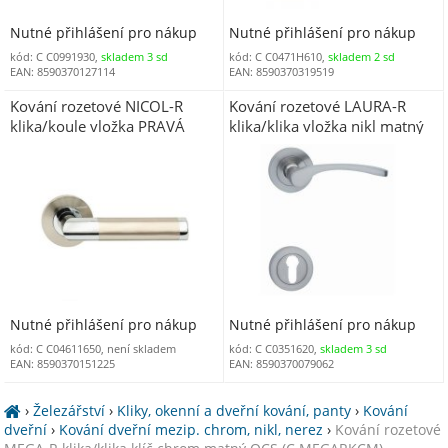
Nutné přihlášení pro nákup
Nutné přihlášení pro nákup
kód: C C0991930,
skladem 3 sd
kód: C C0471H610,
skladem 2 sd
EAN: 8590370127114
EAN: 8590370319519
Kování rozetové NICOL-R
Kování rozetové LAURA-R
klika/koule vložka PRAVÁ
klika/klika vložka nikl matný
chrom lesk-nikl mat OCN
ONS
Nutné přihlášení pro nákup
Nutné přihlášení pro nákup
kód: C C04611650, není skladem
kód: C C0351620,
skladem 3 sd
EAN: 8590370151225
EAN: 8590370079062
›
Železářství
›
Kliky, okenní a dveřní kování, panty
›
Kování
dveřní
›
Kování dveřní mezip. chrom, nikl, nerez
›
Kování rozetové