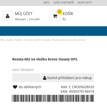
INFO
NAŠI PARTNEŘI
KONTAKTY
0
MŮJ ÚČET
KOŠÍK
0,-
PŘIHLÁSIT
|
VYTVOŘIT
oflík, mušle, madlo
›
Kování dveřní rozeta
›
Rozeta 602 na vložku bronz
Rozeta 602 na vložku bronz česaný OFS.
není skladem
Nutné přihlášení pro nákup
do oblíbených
kód: C CROZ6028X20
EAN: 8590370136918
*8590370136918*