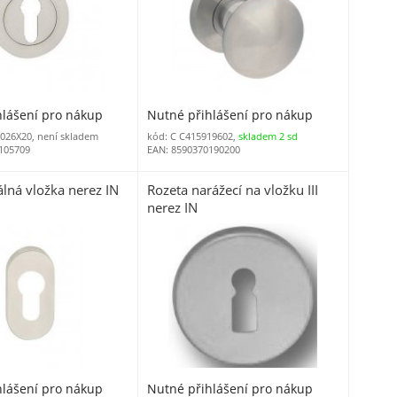
hlášení pro nákup
Nutné přihlášení pro nákup
026X20, není skladem
kód: C C415919602,
skladem 2 sd
105709
EAN: 8590370190200
lná vložka nerez IN
Rozeta narážecí na vložku III
nerez IN
hlášení pro nákup
Nutné přihlášení pro nákup