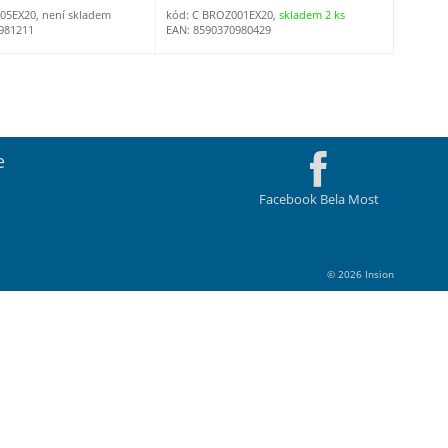
05EX20, není skladem
kód: C BROZ001EX20,
skladem 2 ks
981211
EAN: 8590370980429
e
Facebook Bela Most
© 2026 Insion