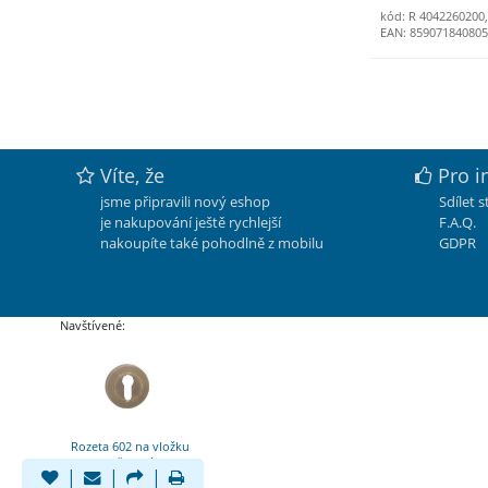
kód: R 4042260200
EAN: 85907184080
Víte, že
Pro i
jsme připravili nový eshop
Sdílet 
je nakupování ještě rychlejší
F.A.Q.
nakoupíte také pohodlně z mobilu
GDPR
Navštívené:
Rozeta 602 na vložku
bronz česaný OFS
|
|
|