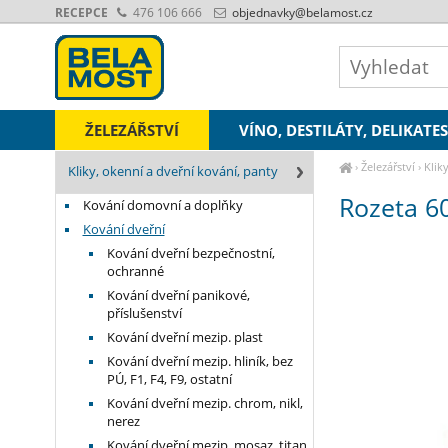
RECEPCE
476 106 666
objednavky
@belamost.cz
ŽELEZÁŘSTVÍ
VÍNO, DESTILÁTY, DELIKATE
›
Železářství
›
Klik
Kliky, okenní a dveřní kování, panty
česaný OFS
Rozeta 6
Kování domovní a doplňky
Kování dveřní
Kování dveřní bezpečnostní,
ochranné
Kování dveřní panikové,
příslušenství
Kování dveřní mezip. plast
Kování dveřní mezip. hliník, bez
PÚ, F1, F4, F9, ostatní
Kování dveřní mezip. chrom, nikl,
nerez
Kování dveřní mezip. mosaz, titan,