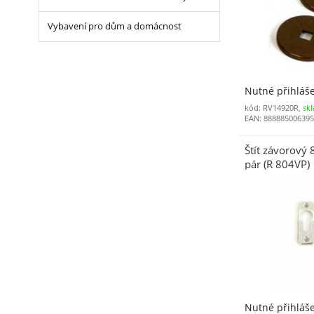
Vybavení pro dům a domácnost
Nutné přihláš
kód: RV14920R,
sk
EAN: 88888500639
Štít závorový 
pár (R 804VP)
Nutné přihláš