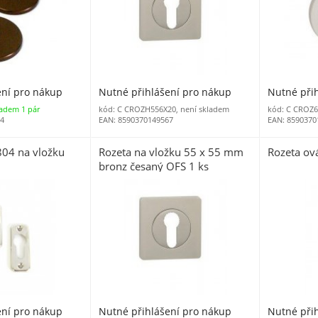
ení pro nákup
Nutné přihlášení pro nákup
Nutné při
ladem 1 pár
kód: C CROZH556X20, není skladem
kód: C CROZ6
54
EAN: 8590370149567
EAN: 8590370
804 na vložku
Rozeta na vložku 55 x 55 mm
Rozeta ová
bronz česaný OFS 1 ks
ení pro nákup
Nutné přihlášení pro nákup
Nutné při