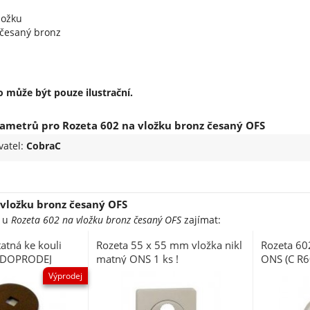
ložku
 česaný bronz
 může být pouze ilustrační.
ametrů pro Rozeta 602 na vložku bronz česaný OFS
vatel:
CobraC
 vložku bronz česaný OFS
e u
Rozeta 602 na vložku bronz česaný OFS
zajímat:
atná ke kouli
Rozeta 55 x 55 mm vložka nikl
Rozeta 602
4 DOPRODEJ
matný ONS 1 ks !
ONS (C R
Výprodej