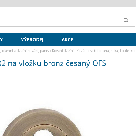
SY
VÝPRODEJ
AKCE
y, okenní a dveřní kování, panty
›
Kování dveřní
›
Kování dveřní rozeta, klika, koule, kn
02 na vložku bronz česaný OFS