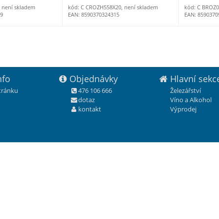
, není skladem
kód: C CROZH558X20, není skladem
kód: C BROZ0
59
EAN: 8590370324315
EAN: 8590370
nfo
Objednávky
Hlavní sekc
stránku
476 106 666
Železářství
dotaz
Víno a Alkohol
kontakt
Výprodej