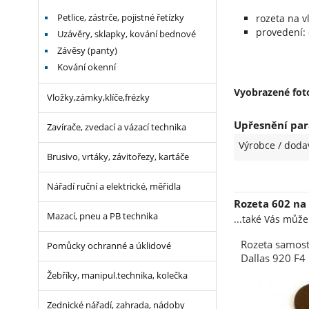
rozeta na v
Petlice, zástrče, pojistné řetízky
provedení:
Uzávěry, sklapky, kování bednové
Závěsy (panty)
Kování okenní
Vyobrazené foto
Vložky,zámky,klíče,frézky
Upřesnění par
Zavírače, zvedací a vázací technika
Výrobce / doda
Brusivo, vrtáky, závitořezy, kartáče
Nářadí ruční a elektrické, měřidla
Rozeta 602 na
Mazací, pneu a PB technika
...také Vás můž
Rozeta samost
Pomůcky ochranné a úklidové
Dallas 920 F
Žebříky, manipul.technika, kolečka
Zednické nářadí, zahrada, nádoby