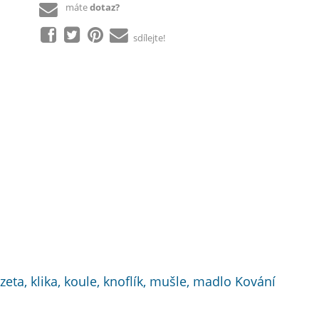
máte
dotaz?
sdílejte!
zeta, klika, koule, knoflík, mušle, madlo Kování