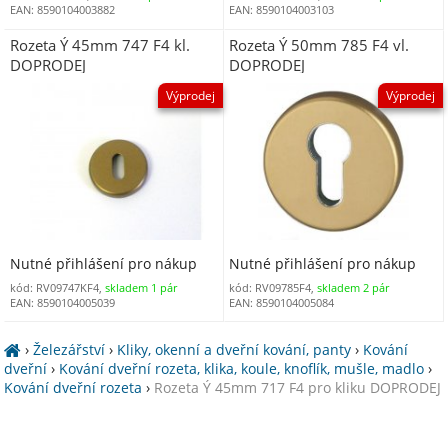
EAN: 8590104003882
EAN: 8590104003103
Rozeta Ý 45mm 747 F4 kl.
Rozeta Ý 50mm 785 F4 vl.
DOPRODEJ
DOPRODEJ
Výprodej
Výprodej
Nutné přihlášení pro nákup
Nutné přihlášení pro nákup
kód: RV09747KF4,
skladem 1 pár
kód: RV09785F4,
skladem 2 pár
EAN: 8590104005039
EAN: 8590104005084
›
Železářství
›
Kliky, okenní a dveřní kování, panty
›
Kování
dveřní
›
Kování dveřní rozeta, klika, koule, knoflík, mušle, madlo
›
Kování dveřní rozeta
›
Rozeta Ý 45mm 717 F4 pro kliku DOPRODEJ