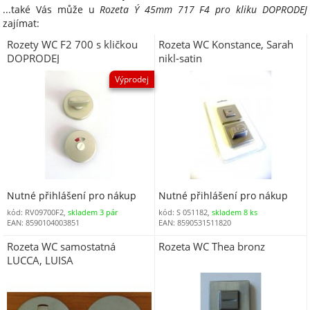
...také Vás může u
Rozeta Ý 45mm 717 F4 pro kliku DOPRODEJ
zajímat:
Rozety WC F2 700 s kličkou
Rozeta WC Konstance, Sarah
DOPRODEJ
nikl-satin
Výprodej
Nutné přihlášení pro nákup
Nutné přihlášení pro nákup
kód: RV09700F2,
skladem 3 pár
kód: S 051182,
skladem 8 ks
EAN: 8590104003851
EAN: 8590531511820
Rozeta WC samostatná
Rozeta WC Thea bronz
LUCCA, LUISA
(041851,51225) SS-nerez