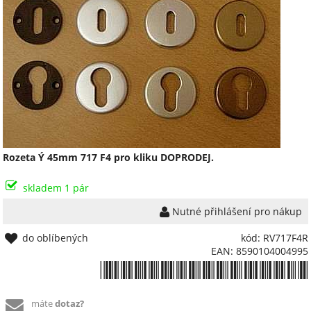
Rozeta Ý 45mm 717 F4 pro kliku DOPRODEJ.
skladem 1 pár
Nutné přihlášení pro nákup
do oblíbených
kód: RV717F4R
EAN: 8590104004995
*8590104004995*
máte
dotaz?