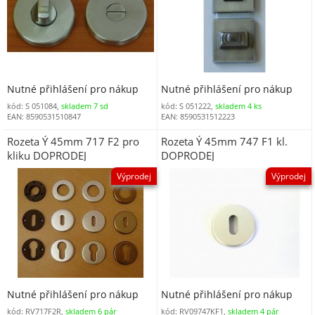
Nutné přihlášení pro nákup
Nutné přihlášení pro nákup
kód: S 051084,
skladem 7 sd
kód: S 051222,
skladem 4 ks
EAN: 8590531510847
EAN: 8590531512223
Rozeta Ý 45mm 717 F2 pro
Rozeta Ý 45mm 747 F1 kl.
kliku DOPRODEJ
DOPRODEJ
Výprodej
Výprodej
Nutné přihlášení pro nákup
Nutné přihlášení pro nákup
kód: RV717F2R,
skladem 6 pár
kód: RV09747KF1,
skladem 4 pár