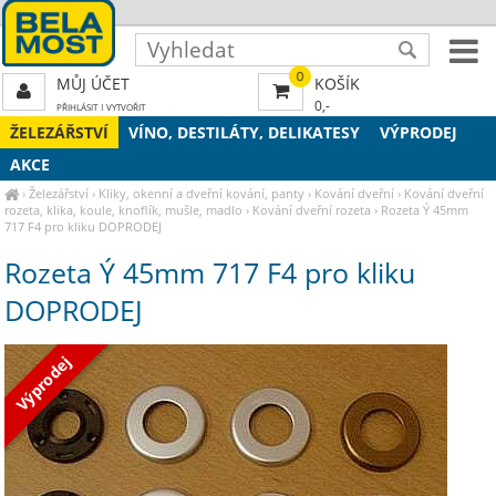
0
MŮJ ÚČET
KOŠÍK
0,-
PŘIHLÁSIT
|
VYTVOŘIT
ŽELEZÁŘSTVÍ
VÍNO, DESTILÁTY, DELIKATESY
VÝPRODEJ
AKCE
›
Železářství
›
Kliky, okenní a dveřní kování, panty
›
Kování dveřní
›
Kování dveřní
rozeta, klika, koule, knoflík, mušle, madlo
›
Kování dveřní rozeta
›
Rozeta Ý 45mm
717 F4 pro kliku DOPRODEJ
Rozeta Ý 45mm 717 F4 pro kliku
DOPRODEJ
Výprodej