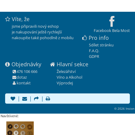
Víte, že
jsme připravili nový eshop
Facebook Bela Most
je nakupování ještě rychlejší
Pro info
nakoupíte také pohodlně z mobilu
Sdílet stránku
F.A.Q.
GDPR
Objednávky
Hlavní sekce
476 106 666
Železářství
dotaz
Víno a Alkohol
kontakt
Výprodej
|
|
|
© 2026 Insion
Navštívené: