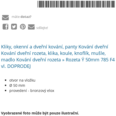
*8590104005084*
máte
dotaz?
sdílejte!
Kliky, okenní a dveřní kování, panty Kování dveřní
Kování dveřní rozeta, klika, koule, knoflík, mušle,
madlo Kování dveřní rozeta » Rozeta Ý 50mm 785 F4
vl. DOPRODEJ
otvor na vložku
Ø 50 mm
provedení - bronzový elox
Vyobrazené foto může být pouze ilustrační.