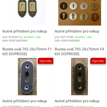
Nutné přihlášení pro nákup
Nutné přihlášení pro nákup
kód: RV2034110,
skladem 1 pár
kód: RV717F4R,
skladem 1 pár
EAN: 8590104005893
EAN: 8590104004995
Rozeta ovál.765 26x70mm F1
Rozeta ovál.765 26x70mm F4
klíč DOPRODEJ
klíč DOPRODEJ
Výprodej
Výprodej
Nutné přihlášení pro nákup
Nutné přihlášení pro nákup
kód: RV09765F1,
skladem 5 pár
kód: RV09765F4,
skladem 2 pár