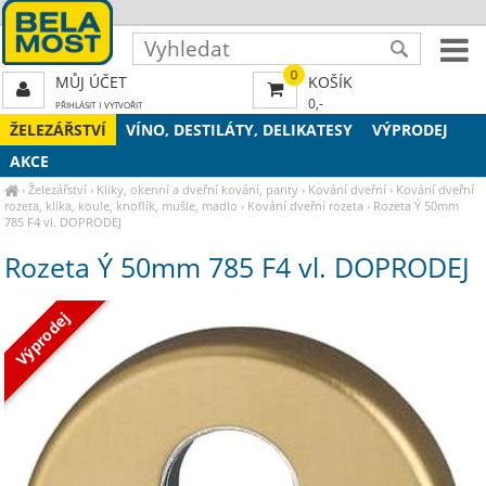
0
MŮJ ÚČET
KOŠÍK
0,-
PŘIHLÁSIT
|
VYTVOŘIT
ŽELEZÁŘSTVÍ
VÍNO, DESTILÁTY, DELIKATESY
VÝPRODEJ
AKCE
›
Železářství
›
Kliky, okenní a dveřní kování, panty
›
Kování dveřní
›
Kování dveřní
rozeta, klika, koule, knoflík, mušle, madlo
›
Kování dveřní rozeta
›
Rozeta Ý 50mm
785 F4 vl. DOPRODEJ
Rozeta Ý 50mm 785 F4 vl. DOPRODEJ
Výprodej