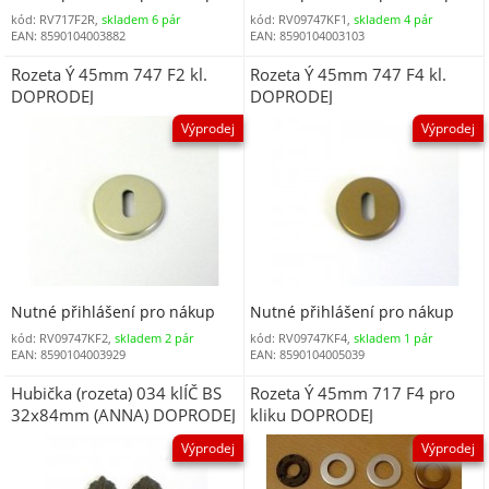
kód: RV717F2R,
skladem 6 pár
kód: RV09747KF1,
skladem 4 pár
EAN: 8590104003882
EAN: 8590104003103
Rozeta Ý 45mm 747 F2 kl.
Rozeta Ý 45mm 747 F4 kl.
DOPRODEJ
DOPRODEJ
Výprodej
Výprodej
Nutné přihlášení pro nákup
Nutné přihlášení pro nákup
kód: RV09747KF2,
skladem 2 pár
kód: RV09747KF4,
skladem 1 pár
EAN: 8590104003929
EAN: 8590104005039
Hubička (rozeta) 034 klÍČ BS
Rozeta Ý 45mm 717 F4 pro
32x84mm (ANNA) DOPRODEJ
kliku DOPRODEJ
Výprodej
Výprodej