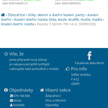
EAN: 8590104003127
EAN: 8590104005053
›
Železářství
›
Kliky, okenní a dveřní kování, panty
›
Kování
dveřní
›
Kování dveřní rozeta, klika, koule, knoflík, mušle, madlo
›
Kování dveřní rozeta
›
Rozeta Ý 50mm 785 F4 vl. DOPRODEJ
Víte, že
jsme připravili nový eshop
Facebook Bela Most
je nakupování ještě rychlejší
Pro info
nakoupíte také pohodlně z mobilu
Sdílet stránku
F.A.Q.
GDPR
Objednávky
Hlavní sekce
476 106 666
Železářství
dotaz
Víno a Alkohol
kontakt
Výprodej