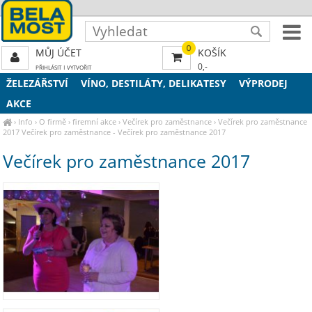
0
MŮJ ÚČET
KOŠÍK
0,-
PŘIHLÁSIT
|
VYTVOŘIT
ŽELEZÁŘSTVÍ
VÍNO, DESTILÁTY, DELIKATESY
VÝPRODEJ
AKCE
›
Info
›
O firmě
›
firemní akce
›
Večírek pro zaměstnance
›
Večírek pro zaměstnance
2017
Večírek pro zaměstnance - Večírek pro zaměstnance 2017
Večírek pro zaměstnance 2017