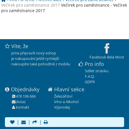
Večírek pro zaměstnance 2017
Večírek pro zaměstnance - Večírek
pro zaměstnance 2017
Víte, že
jsme připravili nový eshop
Facebook Bela Most
je nakupování ještě rychlejší
Pro info
nakoupíte také pohodlně z mobilu
Sdílet stránku
F.A.Q.
GDPR
Objednávky
Hlavní sekce
476 106 666
Železářství
dotaz
Víno a Alkohol
kontakt
Výprodej
|
|
|